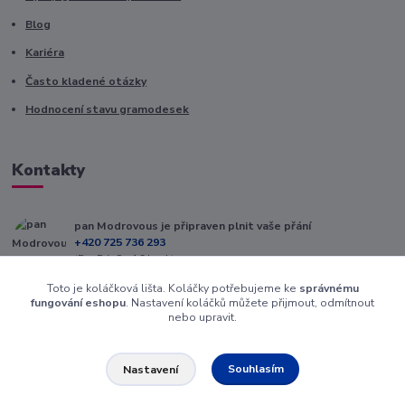
Blog
Kariéra
Často kladené otázky
Hodnocení stavu gramodesek
Kontakty
pan Modrovous je připraven plnit vaše přání
+420 725 736 293
(Po-Pá, 8 - 16 hod.)
Toto je koláčková lišta. Koláčky potřebujeme ke
správnému
info@modrovous.cz
fungování eshopu
. Nastavení koláčků můžete přijmout, odmítnout
nebo upravit.
Souhlasím
Nastavení