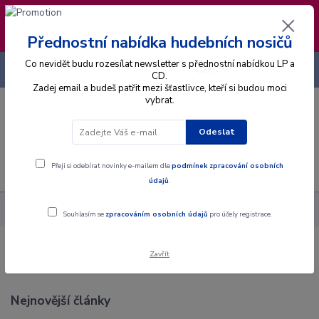
❣️ Od 4.8. do 13.8. čerpám dovolenou. Datum
expedice objednávek se posouvá na pátek
14.8.2026 🐋
Přednostní nabídka hudebních nosičů
Co nevidět budu rozesílat newsletter s přednostní nabídkou LP a
+420 725 736 293
CZK
(Po-Pá, 8 - 16 hod.)
CD.
Zadej email a budeš patřit mezi šťastlivce, kteří si budou moci
vybrat.
0
0 Kč
Odeslat
Menu
Přeji si odebírat novinky e-mailem dle
podmínek zpracování osobních
údajů
.
Blog
Tipy
Souhlasím se
zpracováním osobních údajů
pro účely registrace.
Tipy
Zavřít
Nejnovější články