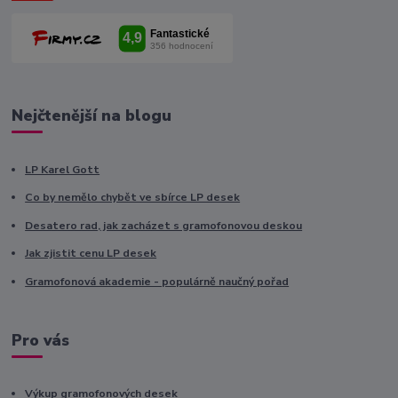
Nejčtenější na blogu
LP Karel Gott
Co by nemělo chybět ve sbírce LP desek
Desatero rad, jak zacházet s gramofonovou deskou
Jak zjistit cenu LP desek
Gramofonová akademie - populárně naučný pořad
Pro vás
Výkup gramofonových desek