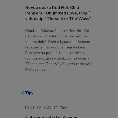
Novou desku Red Hot Chili
Peppers - Unlimited Love, uvádí
videoklip "These Are The Ways"
Dlouho očekávané album Red Hot Chili
Peppers - Unlimited Love, vychází po
dlouhé době. Opět s kytaristou Johnem
Frusciantem a producentem Rickem
Rubinem na palubě. Kapela k němu
rovnou natočila i videoklip k nové písni
"These Are The Ways", který režírovala
Malia James.
31
03
2022
Tipy
Hoboes - Zvláštní Znamení