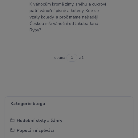
K vánocům kromě zimy, sněhu a cukroví
patří vánoční písně a koledy. Kde se
vzaly koledy, a proč máme nejraději
Českou mši vánoční od Jakuba Jana
Ryby?
strana
z 1
Kategorie blogu
Hudební styly a žánry
Populární zpěváci