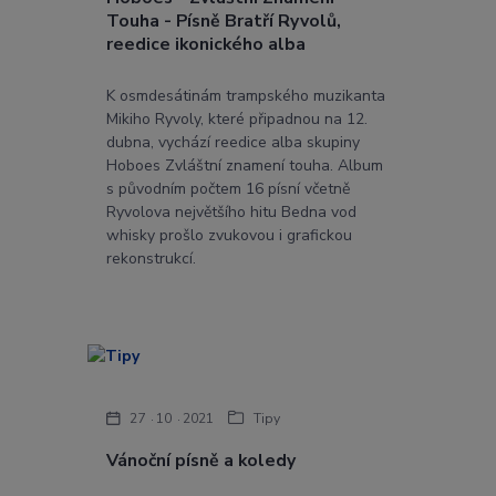
Touha - Písně Bratří Ryvolů,
reedice ikonického alba
K osmdesátinám trampského muzikanta
Mikiho Ryvoly, které připadnou na 12.
dubna, vychází reedice alba skupiny
Hoboes Zvláštní znamení touha. Album
s původním počtem 16 písní včetně
Ryvolova největšího hitu Bedna vod
whisky prošlo zvukovou i grafickou
rekonstrukcí.
27
10
2021
Tipy
Vánoční písně a koledy