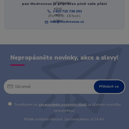
pan Modrovous je připraven plnit vaše přání
+420 725 736 293
(Po-Pá, 8 - 16 hod.)
info@modrovous.cz
Nepropásněte novinky, akce a slevy!
Přihlásit se
Souhlasím se
zpracováním osobních údajů
za účelem rozesílky
newsletteru.
Můžete se kdykoli odhlásit. Zasíláme jednou za 14 dní.