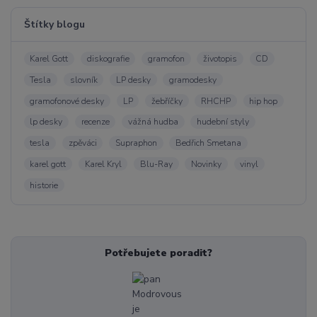
Štítky blogu
Karel Gott
diskografie
gramofon
životopis
CD
Tesla
slovník
LP desky
gramodesky
gramofonové desky
LP
žebříčky
RHCHP
hip hop
lp desky
recenze
vážná hudba
hudební styly
tesla
zpěváci
Supraphon
Bedřich Smetana
karel gott
Karel Kryl
Blu-Ray
Novinky
vinyl
historie
Potřebujete poradit?