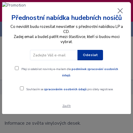
❣️ Od 4.8. do 13.8. čerpám dovolenou. Datum
expedice objednávek se posouvá na pátek
14.8.2026 🐋
Přednostní nabídka hudebních nosičů
Co nevidět budu rozesílat newsletter s přednostní nabídkou LP a
+420 725 736 293
CZK
(Po-Pá, 8 - 16 hod.)
CD.
Zadej email a budeš patřit mezi šťastlivce, kteří si budou moci
vybrat.
0
0 Kč
Odeslat
Menu
Přeji si odebírat novinky e-mailem dle
podmínek zpracování osobních
údajů
.
Blog
Souhlasím se
zpracováním osobních údajů
pro účely registrace.
Blog
Zavřít
Informace ze světa vinylových desek.