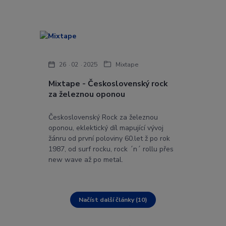
26
02
2025
Mixtape
Mixtape - Československý rock
za železnou oponou
Československý Rock za železnou
oponou, eklektický díl mapující vývoj
žánru od první poloviny 60.let ž po rok
1987, od surf rocku, rock ´n´ rollu přes
new wave až po metal.
Načíst další články (10)