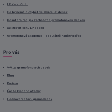
LP Karel Gott
Co by nemělo chybět ve sbírce LP desek
Desatero rad, jak zacházet s gramofonovou deskou
Jak zjistit cenu LP desek
Gramofonová akademie - populárně naučný pořad
Pro vás
Výkup gramofonových desek
Blog
Kariéra
Často kladené otázky
Hodnocení stavu gramodesek