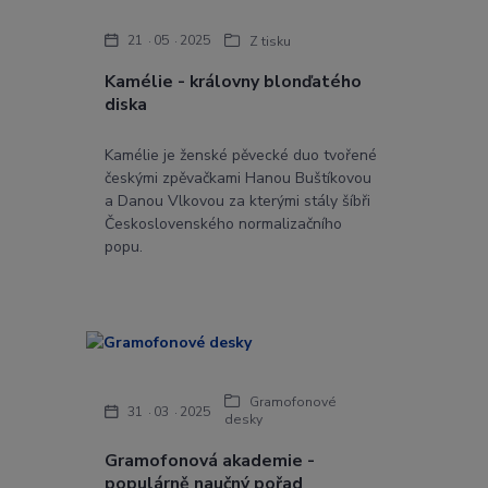
21
05
2025
Z tisku
Kamélie - královny blonďatého
diska
Kamélie je ženské pěvecké duo tvořené
českými zpěvačkami Hanou Buštíkovou
a Danou Vlkovou za kterými stály šíbři
Československého normalizačního
popu.
Gramofonové
31
03
2025
desky
Gramofonová akademie -
populárně naučný pořad