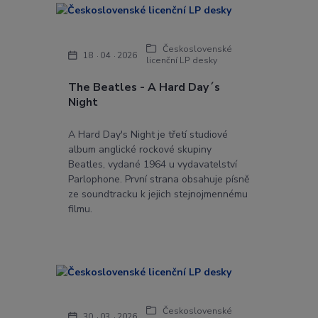
Československé
18
04
2026
licenční LP desky
The Beatles - A Hard Day´s
Night
A Hard Day's Night je třetí studiové
album anglické rockové skupiny
Beatles, vydané 1964 u vydavatelství
Parlophone. První strana obsahuje písně
ze soundtracku k jejich stejnojmennému
filmu.
Československé
30
03
2026