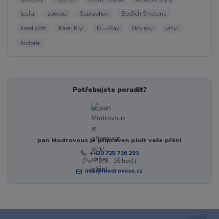
tesla
zpěváci
Supraphon
Bedřich Smetana
karel gott
Karel Kryl
Blu-Ray
Novinky
vinyl
historie
Potřebujete poradit?
pan Modrovous je připraven plnit vaše přání
+420 725 736 293
(Po-Pá, 8 - 16 hod.)
info@modrovous.cz