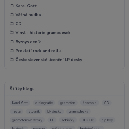
Karel Gott
Vážná hudba
CD
Vinyl - historie gramodesek
Byznys deník
Prokletí rock and rollu
Československé licenční LP desky
Štítky blogu
Karel Gott
diskografie
gramofon
životopis
CD
Tesla
slovník
LP desky
gramodesky
gramofonové desky
LP
žebříčky
RHCHP
hip hop
lp desky
recenze
vážná hudba
hudební styly