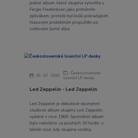
jediné album, které skupina vytvořila s
Fergie Frederiksen jako primárním
zpěvákem, protože byl kvůli pokračujícím
hlasovým problémům propuštěn po
světovém turné alba.
Československé
25
07
2025
licenční LP desky
Led Zeppelin - Led Zeppelin
Led Zeppelin je debutové eponymní
studiové album skupiny Led Zeppelin,
vydané v roce 1969. Spontánní album
bylo natočeno za pouhých 30 hodin, v
témže roce, kdy skupina vznikla.