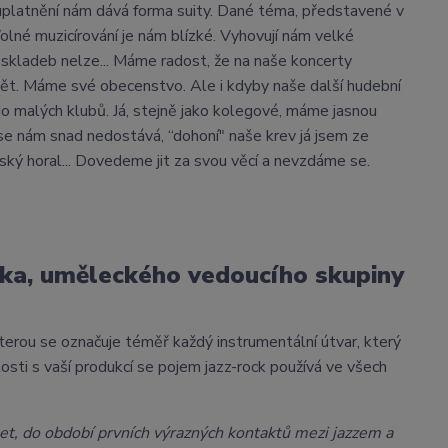
í uplatnění nám dává forma suity. Dané téma, představené v
lné muzicírování je nám blízké. Vyhovují nám velké
skladeb nelze... Máme radost, že na naše koncerty
zumět. Máme své obecenstvo. Ale i kdyby naše další hudební
do malých klubů. Já, stejně jako kolegové, máme jasnou
o se nám snad nedostává, “dohoní" naše krev já jsem ze
ký horal... Dovedeme jit za svou věcí a nevzdáme se.
eka, uměleckého vedoucího skupiny
terou se označuje téměř každý instrumentální útvar, který
osti s vaší produkcí se pojem jazz-rock používá ve všech
et, do období prvních výrazných kontaktů mezi jazzem a