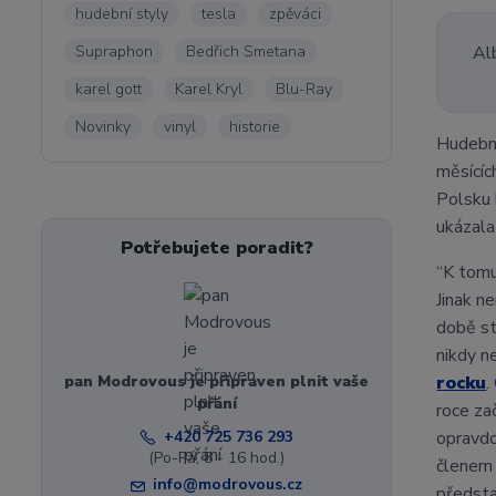
hudební styly
tesla
zpěváci
Supraphon
Bedřich Smetana
Al
karel gott
Karel Kryl
Blu-Ray
Novinky
vinyl
historie
Hudebn
měsícíc
Polsku 
ukázala
Potřebujete poradit?
“K tomu
Jinak n
době st
nikdy n
pan Modrovous je připraven plnit vaše
rocku
.
přání
roce za
+420 725 736 293
opravdo
(Po-Pá, 8 - 16 hod.)
členem 
info@modrovous.cz
předsta