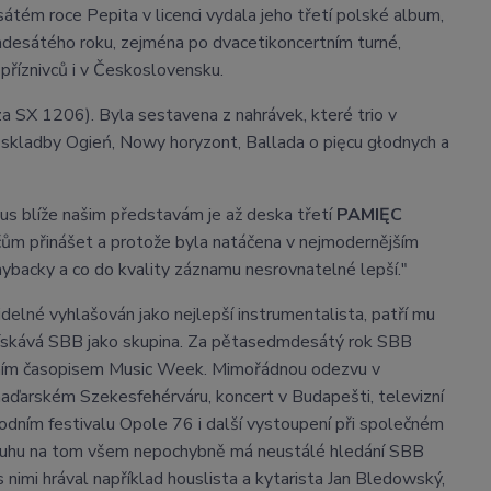
m roce Pepita v licenci vydala jeho třetí polské album,
desátého roku, zejména po dvacetikoncertním turné,
příznivců i v Československu.
 SX 1206). Byla sestavena z nahrávek, které trio v
 skladby Ogień, Nowy horyzont, Ballada o pięcu głodnych a
us blíže našim představám je až deska třetí
PAMIĘC
ům přinášet a protože byla natáčena v nejmodernějším
aybacky a co do kvality záznamu nesrovnatelné lepší."
lné vyhlašován jako nejlepší instrumentalista, patří mu
ré získává SBB jako skupina. Za pětasedmdesátý rok SBB
debním časopisem Music Week. Mimořádnou odezvu v
ďarském Szekesfehérváru, koncert v Budapešti, televizní
odním festivalu Opole 76 i další vystoupení při společném
Zásluhu na tom všem nepochybně má neustálé hledání SBB
 nimi hrával například houslista a kytarista Jan Bledowský,