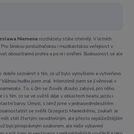
eslawa Niemena
rozcházely stále citelněji. V letních
. Pro širokou posluchačskou i muzikantskou veřejnost v
ovat oboustranná prohra a po ni i smíření. Budoucnost se ale
ce dobře seznámit s tím, co už bylo vymyšleno a vytvořeno.
 “Vážnou hudbu jsem znal. Intenzívně jsem se jí věnoval v
oznamenalo. To, s čím se člověk dlouho zabývá, pro něho
 s tím, co se ve světě děje v oblastech beatu, jazzu i
y vlastní barvy. Úmysl, s nímž jsme v jednasedmdesátém
 osamostatnit se svěřil Grzegorzi Manieckému, zvukaři. Je
měl stát čtvrtým, neviditelným, ale přesto nejdůležitějším
e už byli plnoprávným souborem, ale naše vybavení
a půl tuny, je sestavena z nejkvalitnějších součástí a jako