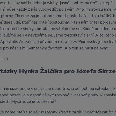
me o to, aby náš hudební jazyk byl jasně společnou řečí. Nejlepš
v ní může každý z nás vypovědět po svém. Ano, improvizujeme. Vo
 plochy. Chceme zaujmout pozornost posluchače a to u krátkých 
ejí dnes lidé, kteří nás chtějí poslouchat, kteří nám chtějí poro
trácelo tenhle široký kontakt, nezalekneme se. Klidně odejdeme 
i, blížíme se ji a nevzdáme se. Jsme tvrdohlaví a silní. A to, čeh
 Apostolis Astynos je původem řek a Jerzy Piorowsky je beskyds
e pro nás vším. Samotným životem. A o ten se musí bojovat.“
artík
otázky Hynka Žalčíka pro Józefa Skrz
ermín jazz-rock je v současné době trochu pohodlnou nálepkou, k
 sobě obsahuje alespoň nějaké rockové a jazzové prvky. V souvisl
ádech. Myslíte, že je to přesné?
je podle mého soudu zastaralý. Patří k začátku sedmdesátých l