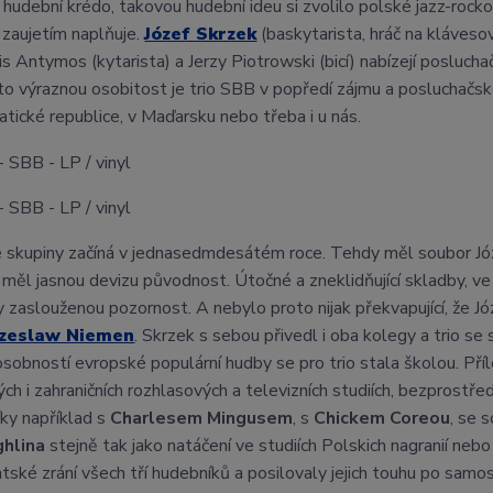
hudební krédo, takovou hudební ideu si zvolilo polské jazz-rock
 zaujetím naplňuje.
Józef Skrzek
(baskytarista, hráč na kláveso
is Antymos (kytarista) a Jerzy Piotrowski (bicí) nabízejí posluc
to výraznou osobitost je trio SBB v popředí zájmu a posluchačs
tické republice, v Maďarsku nebo třeba i u nás.
e skupiny začíná v jednasedmdesátém roce. Tehdy měl soubor J
 měl jasnou devizu původnost. Útočné a zneklidňující skladby, v
y zaslouženou pozornost. A nebylo proto nijak překvapující, že Józ
zeslaw Niemen
. Skrzek s sebou přivedl i oba kolegy a trio s
osobností evropské populární hudby se pro trio stala školou. Př
ých i zahraničních rozhlasových a televizních studiích, bezprostř
ky například s
Charlesem Mingusem
, s
Chickem Coreou
, se
hlina
stejně tak jako natáčení ve studiích Polskich nagranií neb
tské zrání všech tří hudebníků a posilovaly jejich touhu po sam