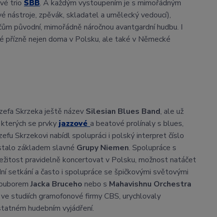
ové trio
SBB
. A každým vystoupením je s mimořádným
vé nástroje, zpěvák, skladatel a umělecký vedoucí),
hačům původní, mimořádně náročnou avantgardní hudbu. I
ké přízně nejen doma v Polsku, ale také v Německé
ózefa Skrzeka ještě název
Silesian Blues Band
, ale už
e kterých se prvky
jazzové
a beatové prolínaly s blues,
efu Skrzekovi nabídl spolupráci i polský interpret číslo
e stalo základem slavné
Grupy Niemen
. Spolupráce s
íležitost pravidelně koncertovat v Polsku, možnost natáčet
ední setkání a často i spolupráce se špičkovými světovými
 souborem
Jacka Bruceho
nebo s
Mahavishnu Orchestra
o ve studiích gramofonové firmy CBS, urychlovaly
ostatném hudebním vyjádření.