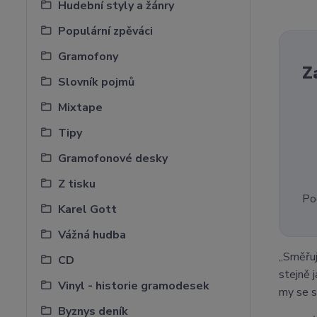
Hudební styly a žánry
Populární zpěváci
Gramofony
Z
Slovník pojmů
Mixtape
Tipy
Gramofonové desky
Z tisku
Po
Karel Gott
Vážná hudba
„Směřuj
CD
stejně 
Vinyl - historie gramodesek
my se s
Byznys deník