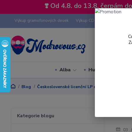
❣️ Od 4.8. do 13.8. čerpám 
Výkup gramofonových desek
Výkup CD
Výkup hi-fi tech
C
Z
Alba
Hudební styly
Blog
Československé licenční LP desky
SBB - SB
SBB
Kategorie blogu
03