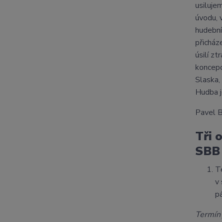
usiluje
úvodu, 
hudební
přicház
úsilí z
koncepc
Slaska,
Hudba j
Pavel B
Tři 
SBB
T
v
p
Termín 