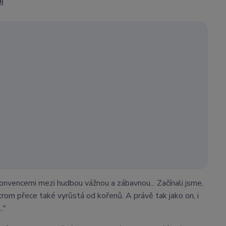
0)
nvencemi mezi hudbou vážnou a zábavnou... Začínali jsme,
Strom přece také vyrůstá od kořenů. A právě tak jako on, i
."