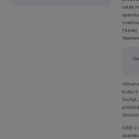
celek m
aparatu
osamost
Hledej,
Niemene
Hu
Album 
klubu S
Erotyk 
přehled
čestném
SBB si z
skandin