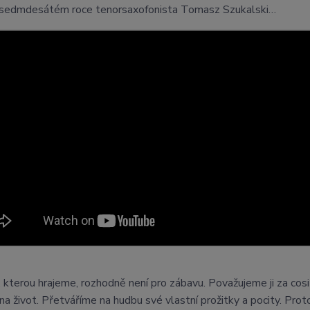
asedmdesátém roce tenorsaxofonista Tomasz Szukalski…
 kterou hrajeme, rozhodně není pro zábavu. Považujeme ji za cosi
na život. Přetváříme na hudbu své vlastní prožitky a pocity. Prot