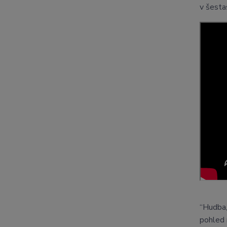
v šest
“Hudba,
pohled 