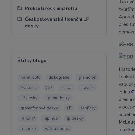
Takové 
Prokletí rock and rollu
tvůrčím
Apostil
Československé licenční LP
přes tu
desky
demokra
Štítky blogu
Histori
tenkrát
Karel Gott
diskografie
gramofon
vzbudil
životopis
CD
Tesla
slovník
jedna
C
LP desky
gramodesky
přední 
v polsk
gramofonové desky
LP
žebříčky
hudební
RHCHP
hip hop
lp desky
McLaug
recenze
vážná hudba
muzikan