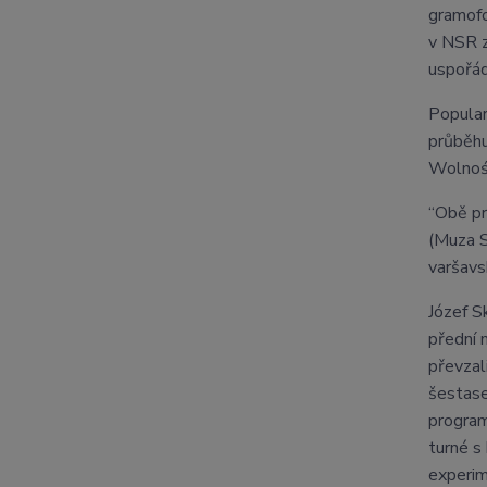
gramofo
v NSR z
uspořád
Popular
průběhu
Wolność
“Obě pr
(Muza S
varšavs
Józef S
přední 
převzal
šestase
program
turné s
experim