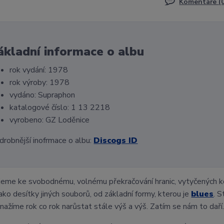
Komentáře (
ákladní informace o albu
rok vydání: 1978
rok výroby: 1978
vydáno: Supraphon
katalogové číslo: 1 13 2218
vyrobeno: GZ Loděnice
drobnější inofrmace o albu:
Discogs ID
eme ke svobodnému, volnému překračování hranic, vytyčených ko
jako desítky jiných souborů, od základní formy, kterou je
blues
. 
nažíme rok co rok narůstat stále výš a výš. Zatím se nám to daří..