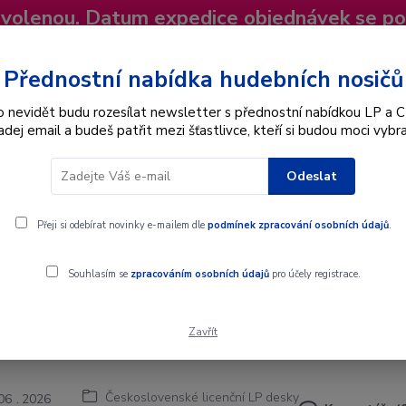
dovolenou. Datum expedice objednávek se p
niky
Nevíte si rady? Zavolejte.
+420 725
Více
Přednostní nabídka hudebních nosičů
o nevidět budu rozesílat newsletter s přednostní nabídkou LP a C
adej email a budeš patřit mezi šťastlivce, kteří si budou moci vybra
Hledat
Odeslat
Interpret
Karel Gott
Dárkové poukazy
Přeji si odebírat novinky e-mailem dle
podmínek zpracování osobních údajů
.
B
Souhlasím se
zpracováním osobních údajů
pro účely registrace.
Zavřít
 - SBB
Československé licenční LP desky
06
2026