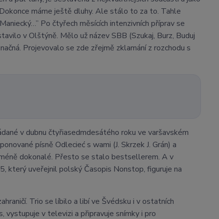
 Dokonce máme ještě dluhy. Ale stálo to za to. Tahle
Maniecký…” Po čtyřech měsících intenzivních příprav se
avilo v Olštýně. Mělo už název SBB (Szukaj, Burz, Buduj
označná. Projevovalo se zde zřejmě zklamání z rozchodu s
ádané v dubnu čtyřiasedmdesátého roku ve varšavském
onované písně Odlecieć s wami (J. Skrzek J. Grán) a
 i méně dokonalé. Přesto se stalo bestsellerem. A v
 který uveřejnil polský Časopis Nonstop, figuruje na
hraničí. Trio se líbilo a libí ve Švédsku i v ostatních
vystupuje v televizi a připravuje snímky i pro