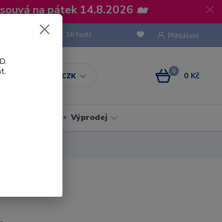
osouvá na pátek 14.8.2026 🐋
 736 293
(Po-Pá, 8 - 16 hod.)
Přihlášení
D.
t.
0
0 Kč
CZK
Obaly
Výprodej