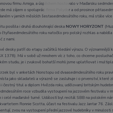
novou firmu Amiga, a úspěchem hostovalo v Maďarsku sedmdesáté
de má zájem o spolupráci firma Polydor a od prosince pētasedm
aném v jarních měsících šestasedmdesátého roku, má stále více 
itu posílila i druhá dlouhohrající deska
NOWY HORYZONT
(Muza
 čtyřiasedmdesátého roku natočilo pro polský rozhlas a nabídla
 z nami.
vé desky patří do etapy začátků hledání výrazu. O významnější k
X 1378). Má v sobě už mnohem víc z toho, co chceme posluchač
kém studiu, je i zvukově bohatší mohli jsme uplatňovat i multipl
krzek byl v anketách Nonstopu od dvaasedmdesátého roku pravide
místa jako skladateli a výrazně se zasluhuje i o prvenství, kte
i i čestný titul a diplom Hvězda roku, udělovaný britským hu
dmdesátém roce vzbudila vystoupení na jazzovém festivalu v ma
 i celé maďarské turné. Událostí byl recitál SBB na polském nár
 kvartetem Ronnie Scotta, účast na festivalu Jazz Jantar 76. 
entují, zvou na vystoupení přední jazzové hudebníky v minulosti s