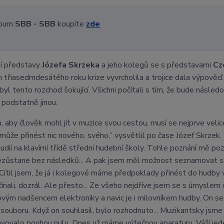
bum
SBB - SBB
koupíte
zde
í představy
Józefa Skrzeka
a jeho kolegů se s představami
Cz
h třiasedmdesátého roku krize vyvrcholila a trojice dala výpověď
byl tento rozchod šokující. Všichni počítali s tím, že bude násled
 podstatně jinou.
, aby člověk mohl jít v muzice svou cestou, musí se nejprve veli
emůže přinést nic nového, svého,” vysvětlil po čase Józef Skrzek.
udií na klavírní třídě střední hudební školy. Tohle poznání mě p
ezůstane bez následků... A pak jsem měl možnost seznamovat se i
 Cítil jsem, že já i kolegové máme předpoklady přinést do hudb
čínali, dozrál. Ale přesto... Ze všeho nejdříve jsem se s úmyslem
vým nadšencem elektroniky a navic je i milovníkem hudby. On se 
souboru. Když on souhlasil, bylo rozhodnuto... Muzikantsky jsm
vovalo pouhou nulu. Dnes už máme výtečnou aparaturu. Váží jeden 