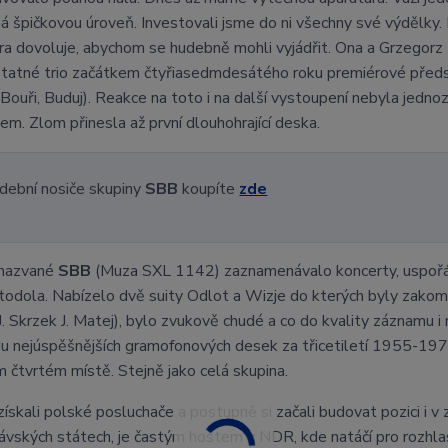
á špičkovou úroveň. Investovali jsme do ni všechny své výdělky.
ra dovoluje, abychom se hudebně mohli vyjádřit. Ona a Grzegorz 
atné trio začátkem čtyřiasedmdesátého roku premiérové předst
 Bouři, Buduj). Reakce na toto i na další vystoupení nebyla jedn
m. Zlom přinesla až první dlouhohrající deska.
dební nosiče skupiny
SBB
koupíte
zde
nazvané
SBB
(Muza SXL 1142) zaznamenávalo koncerty, uspoř
todola. Nabízelo dvě suity Odlot a Wizje do kterých byly zakomp
J. Skrzek J. Matej), bylo zvukově chudé a co do kvality záznamu
u nejúspěšnějších gramofonových desek za třicetiletí 1955-1975,
 čtvrtém místě. Stejně jako celá skupina.
ískali polské posluchače a postupně si začali budovat pozici i v za
ávských státech, je častým hostem v NDR, kde natáčí pro rozhlas, 