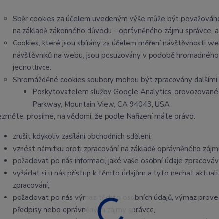
Sběr cookies za účelem uvedeným výše může být považováno 
na základě zákonného důvodu - oprávněného zájmu správce, a um
Cookies, které jsou sbírány za účelem měření návštěvnosti webu
návštěvníků na webu, jsou posuzovány v podobě hromadného c
jednotlivce.
Shromážděné cookies soubory mohou být zpracovány dalšími 
Poskytovatelem služby Google Analytics, provozované 
Parkway, Mountain View, CA 94043, USA
ezměte, prosíme, na vědomí, že podle Nařízení máte právo:
zrušit kdykoliv zasílání obchodních sdělení,
vznést námitku proti zpracování na základě oprávněného zájm
požadovat po nás informaci, jaké vaše osobní údaje zpracová
vyžádat si u nás přístup k těmto údajům a tyto nechat aktua
zpracování,
požadovat po nás výmaz těchto osobních údajů, výmaz prove
předpisy nebo oprávněnými zájmy správce,