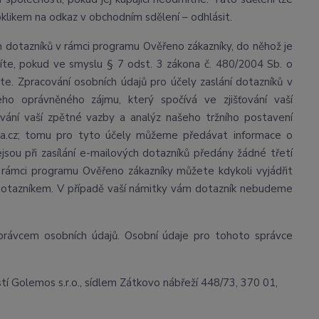
klikem na odkaz v obchodním sdělení – odhlásit.
 dotazníků v rámci programu Ověřeno zákazníky, do něhož je
íte, pokud ve smyslu § 7 odst. 3 zákona č. 480/2004 Sb. o
ete. Zpracování osobních údajů pro účely zaslání dotazníků v
o oprávněného zájmu, který spočívá ve zjišťování vaší
ování vaší zpětné vazby a analýz našeho tržního postavení
ka.cz; tomu pro tyto účely můžeme předávat informace o
sou při zasílání e-mailových dotazníků předány žádné třetí
ů v rámci programu Ověřeno zákazníky můžete kdykoli vyjádřit
 dotazníkem. V případě vaší námitky vám dotazník nebudeme
správcem osobních údajů. Osobní údaje pro tohoto správce
 Golemos s.r.o., sídlem Zátkovo nábřeží 448/73, 370 01,