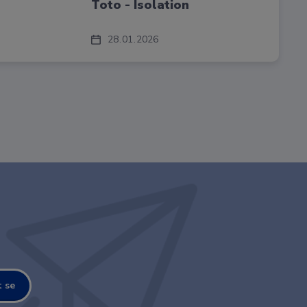
Toto - Isolation
28
01
2026
t se