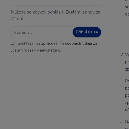
s
Můžete se kdykoli odhlásit. Zasílám jednou za
o
14 dní.
Přihlásit se
Souhlasím se
zpracováním osobních údajů
za
účelem rozesílky newsletteru.
V
p
z
P
p
p
z
ú
N
u