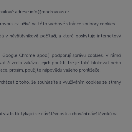
mailové adrese info@modrovous.cz.
ovous.cz, užívá na této webové stránce soubory cookies.
á v návštěvníkově počítači, a které poskytuje internetový
x, Google Chrome apod.) podporují správu cookies. V rámci
t či zcela zakázat jejich použití, lze je také blokovat nebo
rmace, prosím, použijte nápovědu vašeho prohlížeče.
házet z toho, že souhlasíte s využíváním cookies ze strany
statistik týkající se návštěvnosti a chování návštěvníků na