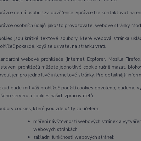
právce nemá osobu tzv. pověřence. Správce lze kontaktovat na e
právce osobních údajů, jakožto provozovatel webové stránky Modr
ookies jsou krátké textové soubory, které webová stránka uklád
ohlížeč pokaždé, když se uživatel na stránku vrátí.
tandardní webové prohlížeče (Internet Explorer, Mozilla Firefo
astavení prohlížečů můžete jednotlivé cookie ručně mazat, blokova
volit jen pro jednotlivé internetové stránky. Pro detailnější info
okud bude mít váš prohlížeč použití cookies povoleno, budeme vyc
ašeho serveru a cookies našich zpracovatelů.
oubory cookies, které jsou zde užity za účelem:
měření návštěvnosti webových stránek a vytváření 
webových stránkách
základní funkčnosti webových stránek