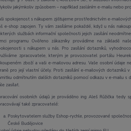
dykoliv jakýmkoliv způsobem – například zasláním e-mailu nebo pro
aši spokojenost s nákupem zjišťujeme prostřednictvím e-mailových
áš e-shop zapojen. Ty vám zasíláme pokaždé, když u nás nakoup
ěkterých službách informační společnosti jejich zasílání neodmítn
ámci programu Ověřeno zákazníky provádíme na základě našeh
pokojenosti s nákupem u nás. Pro zasílání dotazníků, vyhodnoc
yužíváme zpracovatele, kterým je provozovatel portálu Heure
akoupeném zboží a vaši e-mailovou adresu. Vaše osobní údaje nej
traně pro její vlastní účely. Proti zasílání e-mailových dotazník
ámitku odmítnutím dalších dotazníků pomocí odkazu v e-mailu s
le zasílat.
pracování osobních údajů je prováděno ing Aleš Růžička tedy 
pracovávají také zpracovatelé:
Poskytovatelem služby Eshop-rychle, provozované společností
České Budějovice
sobní údaje nebudou předány do třetích zemí mimo EU.