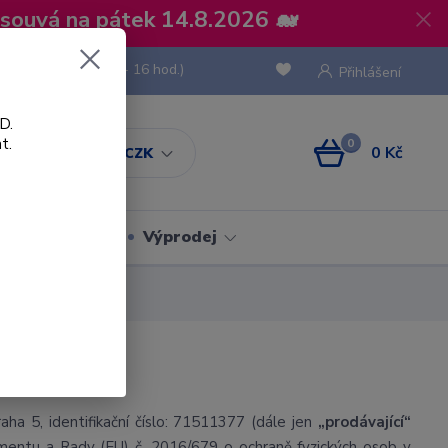
osouvá na pátek 14.8.2026 🐋
 736 293
(Po-Pá, 8 - 16 hod.)
Přihlášení
D.
t.
0
0 Kč
CZK
Obaly
Výprodej
ha 5, identifikační číslo: 71511377 (dále jen
„prodávající“
amentu a Rady (EU) č. 2016/679 o ochraně fyzických osob v