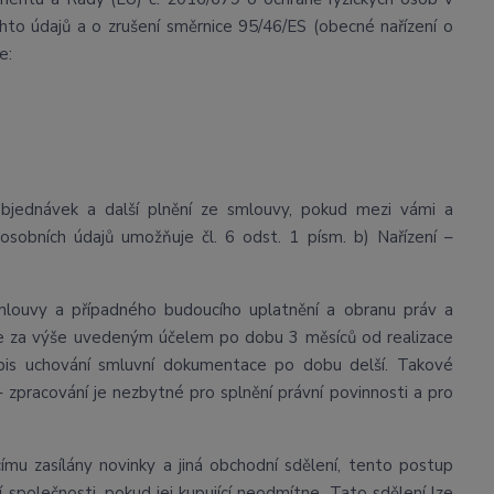
to údajů a o zrušení směrnice 95/46/ES (obecné nařízení o
e:
bjednávek a další plnění ze smlouvy, pokud mezi vámi a
osobních údajů umožňuje čl. 6 odst. 1 písm. b) Nařízení –
mlouvy a případného budoucího uplatnění a obranu práv a
 je za výše uvedeným účelem po dobu 3 měsíců od realizace
ředpis uchování smluvní dokumentace po dobu delší. Takové
 – zpracování je nezbytné pro splnění právní povinnosti a pro
ímu zasílány novinky a jiná obchodní sdělení, tento postup
společnosti, pokud jej kupující neodmítne. Tato sdělení lze