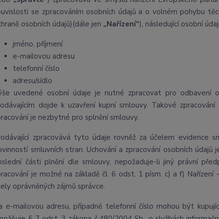
ouvislosti se zpracováním osobních údajů a o volném pohybu těch
chraně osobních údajů)(dále jen
„Nařízení“
), následující osobní údaj
jméno, příjmení
e-mailovou adresu
telefonní číslo
adresu/sídlo
ýše uvedené osobní údaje je nutné zpracovat pro odbavení o
rodávajícím dojde k uzavření kupní smlouvy. Takové zpracování 
pracování je nezbytné pro splnění smlouvy.
rodávající zpracovává tyto údaje rovněž za účelem evidence s
ovinností smluvních stran. Uchování a zpracování osobních údajů
oslední části plnění dle smlouvy, nepožaduje-li jiný právní p
pracování je možné na základě čl. 6 odst. 1 písm. c) a f) Nařízení
čely oprávněných zájmů správce.
a e-mailovou adresu, případně telefonní číslo mohou být kupujíc
možňuje § 7 odst. 3 zákona č.480/2004 Sb., o službách informační 