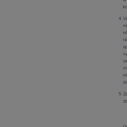
k
V
n
n
r
s
v
z
s
n
dá
Z
z
O