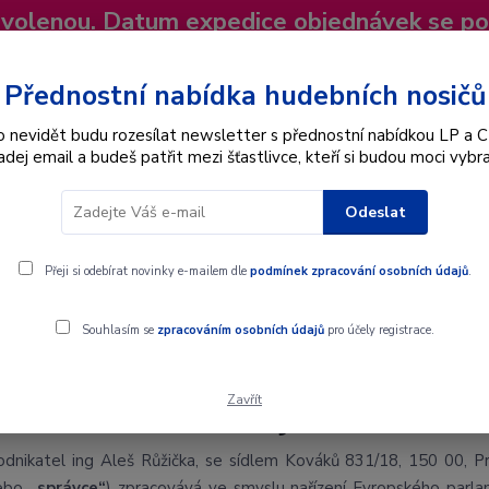
dovolenou. Datum expedice objednávek se p
niky
Nevíte si rady? Zavolejte.
+420 725
Více
Přednostní nabídka hudebních nosičů
o nevidět budu rozesílat newsletter s přednostní nabídkou LP a C
adej email a budeš patřit mezi šťastlivce, kteří si budou moci vybra
Hledat
Odeslat
Interpret
Karel Gott
Dárkové poukazy
Přeji si odebírat novinky e-mailem dle
podmínek zpracování osobních údajů
.
Souhlasím se
zpracováním osobních údajů
pro účely registrace.
Zavřít
rana osobních údajů
odnikatel ing Aleš Růžička, se sídlem Kováků 831/18, 150 00, Pra
ebo
„správce“
) zpracovává ve smyslu nařízení Evropského parl