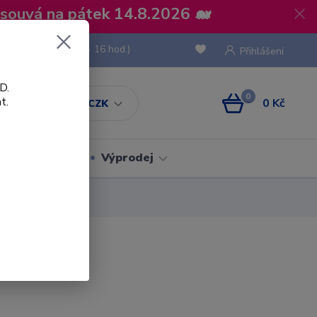
osouvá na pátek 14.8.2026 🐋
 736 293
(Po-Pá, 8 - 16 hod.)
Přihlášení
D.
0
t.
0 Kč
CZK
Obaly
Výprodej