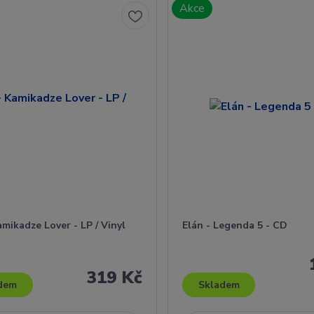
Akce
amikadze Lover - LP / Vinyl
Elán - Legenda 5 - CD
319 Kč
dem
Skladem