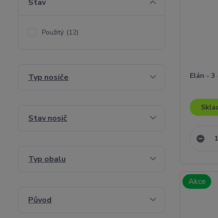
Stav
Použitý
(12)
Elán - 3 
Typ nosiče
Skla
Stav nosič
Typ obalu
Akce
Původ