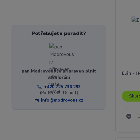
Potřebujete poradit?
pan Modrovous je připraven plnit
Elán - 
vaše přání
+420 725 736 293
(Po-Pá, 8 - 16 hod.)
Skla
info@modrovous.cz