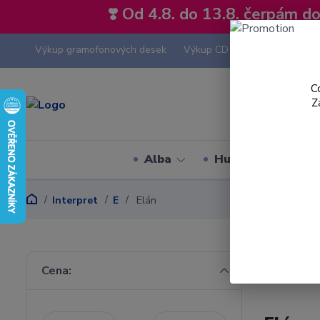
❣️ Od 4.8. do 13.8. čerpám 
Výkup gramofonových desek
Výkup CD
Výkup hi-fi tech
C
Z
Alba
Hudební styly
Interpret
E
Elán
Cena: