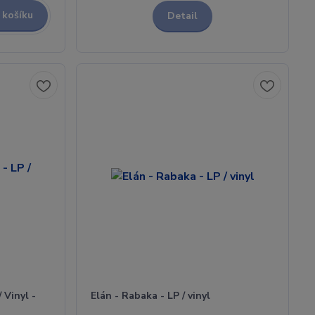
 košíku
Detail
 Vinyl -
Elán - Rabaka - LP / vinyl