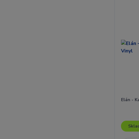
Elán - K
Skla