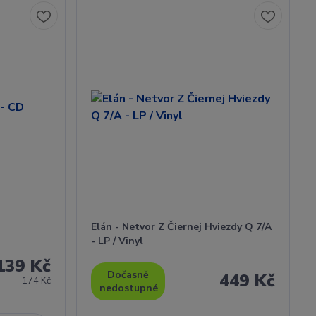
Elán - Netvor Z Čiernej Hviezdy Q 7/A
- LP / Vinyl
139 Kč
Dočasně
449 Kč
174 Kč
nedostupné