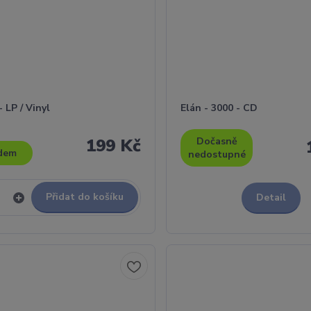
- LP / Vinyl
Elán - 3000 - CD
199 Kč
Dočasně
dem
nedostupné
Přidat do košíku
Detail