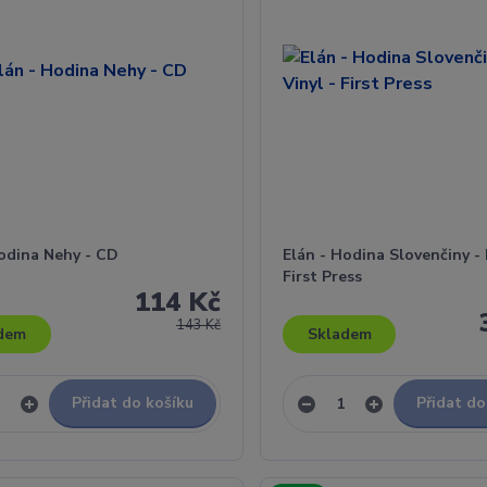
Hodina Nehy - CD
Elán - Hodina Slovenčiny - L
First Press
114 Kč
143 Kč
dem
Skladem
Přidat do košíku
Přidat do