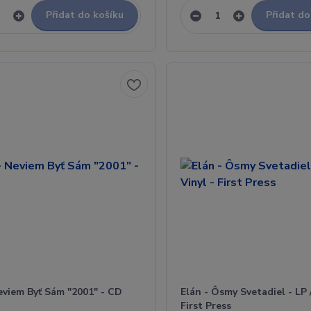
Přidat do košíku
Přidat do
eviem Byť Sám "2001" - CD
Elán - Ôsmy Svetadiel - LP /
First Press