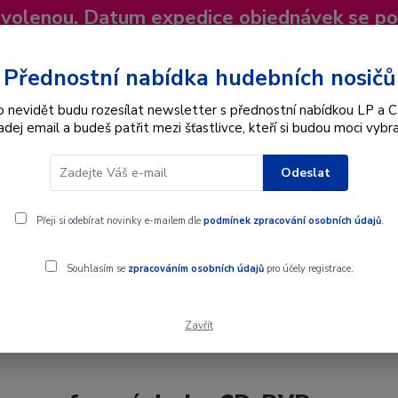
dovolenou. Datum expedice objednávek se p
niky
Nevíte si rady? Zavolejte.
+420 725
Více
Přednostní nabídka hudebních nosičů
o nevidět budu rozesílat newsletter s přednostní nabídkou LP a C
adej email a budeš patřit mezi šťastlivce, kteří si budou moci vybra
Hledat
Odeslat
Interpret
Karel Gott
Dárkové poukazy
Přeji si odebírat novinky e-mailem dle
podmínek zpracování osobních údajů
.
Souhlasím se
zpracováním osobních údajů
pro účely registrace.
Zavřít