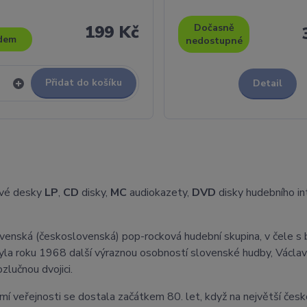
199 Kč
Dočasně
dem
nedostupné
Přidat do košíku
Detail
vé desky
LP
,
CD
disky,
MC
audiokazety,
DVD
disky hudebního i
ovenská (československá) pop-rocková hudební skupina, v čele 
yla roku 1968 další výraznou osobností slovenské hudby, Václa
lučnou dvojici.
í veřejnosti se dostala začátkem 80. let, když na největší čes