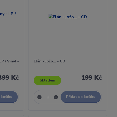
P / Vinyl -
Elán - Jožo... - CD
399 Kč
199 Kč
Skladem
 košíku
Přidat do košíku