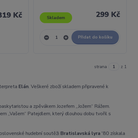
299 Kč
319 Kč
Skladem
Přidat do košíku
strana
z 1
nterpreta
Elán
. Veškeré zboží skladem připravené k
s baskytaristou a zpěvákem Jozefem „Jožem“ Rážem.
vem „Vašem“ Patejdlem, který dlouhou dobu tvořil s
koslovenské hudební soutěži
Bratislavská lyra
'80 získala