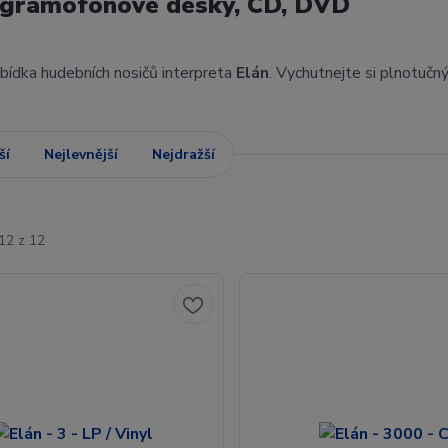
 gramofonové desky, CD, DVD
abídka hudebních nosičů interpreta
Elán
. Vychutnejte si plnotučn
ší
Nejlevnější
Nejdražší
12 z 12