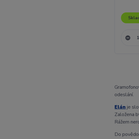
Skla
Gramofono
odeslání.
Elán
je sl
Založena b
Rážem neroz
Do povědom