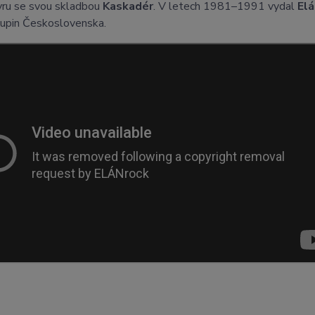
lyru se svou skladbou
Kaskadér
. V letech 1981–1991 vydal
El
kupin Československa.