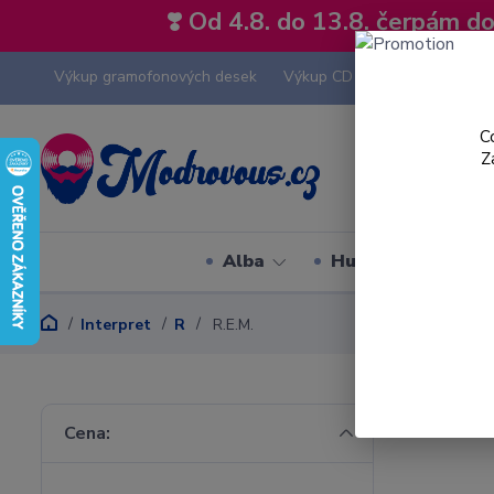
❣️ Od 4.8. do 13.8. čerpám 
Výkup gramofonových desek
Výkup CD
Výkup hi-fi tech
C
Z
Alba
Hudební styly
Interpret
R
R.E.M.
Cena: