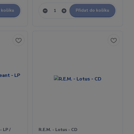
 košíku
Přidat do košíku
- LP /
R.E.M. - Lotus - CD