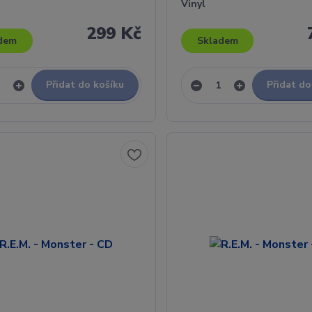
Vinyl
299 Kč
dem
Skladem
Přidat do košíku
Přidat do