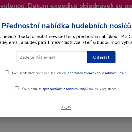
dovolenou. Datum expedice objednávek se p
niky
Nevíte si rady? Zavolejte.
+420 725
Více
Přednostní nabídka hudebních nosičů
o nevidět budu rozesílat newsletter s přednostní nabídkou LP a C
adej email a budeš patřit mezi šťastlivce, kteří si budou moci vybra
Hledat
Odeslat
Interpret
Karel Gott
Dárkové poukazy
Přeji si odebírat novinky e-mailem dle
podmínek zpracování osobních údajů
.
Souhlasím se
zpracováním osobních údajů
pro účely registrace.
Zavřít