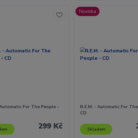
Novinka
 Automatic For The People -
R.E.M. - Automatic For The
CD
299 Kč
dem
Skladem