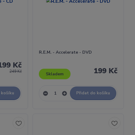
R.E.M. - Accelerate - DVD
199 Kč
199 Kč
249 Kč
Skladem
 košíku
Přidat do košíku