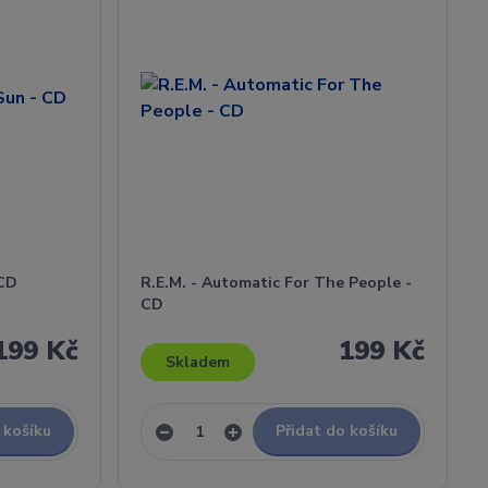
 CD
R.E.M. - Automatic For The People -
CD
199 Kč
199 Kč
Skladem
 košíku
Přidat do košíku