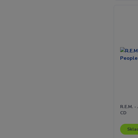
R.E.M. -
CD
Skla