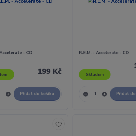
 Accelerate - CD
R.E.M. - Accelerate - CD
199 Kč
dem
Skladem
Přidat do košíku
Přidat do