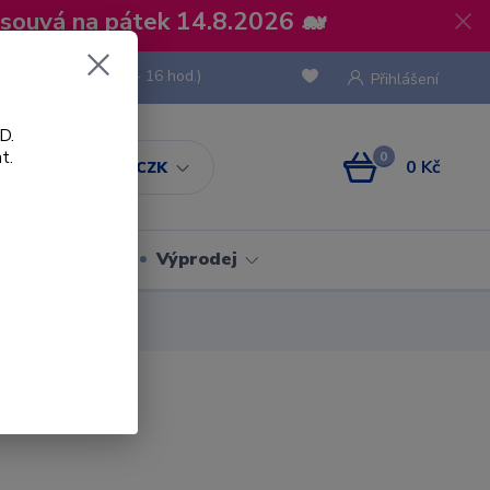
osouvá na pátek 14.8.2026 🐋
 736 293
(Po-Pá, 8 - 16 hod.)
Přihlášení
D.
t.
0
0 Kč
CZK
Obaly
Výprodej