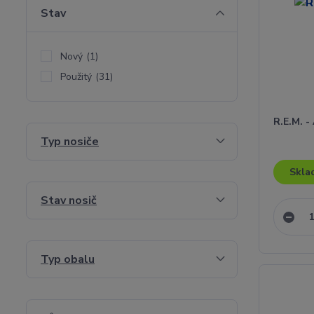
Stav
Nový
(1)
Použitý
(31)
R.E.M. -
Typ nosiče
Skla
Stav nosič
Typ obalu