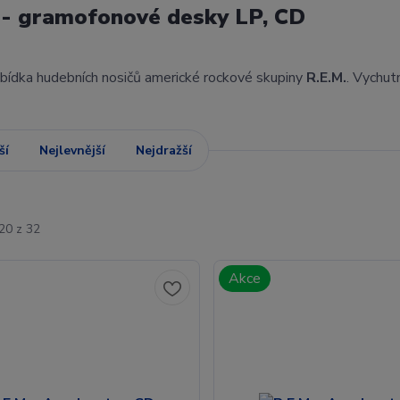
 - gramofonové desky LP, CD
abídka hudebních nosičů americké rockové skupiny
R.E.M.
. Vychut
ší
Nejlevnější
Nejdražší
20 z 32
Akce