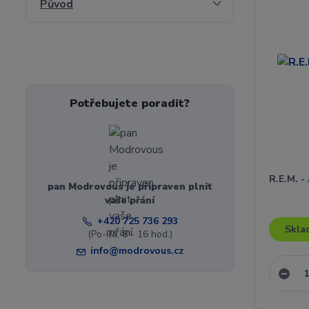
Původ
Potřebujete poradit?
R.E.M. 
pan Modrovous je připraven plnit
vaše přání
+420 725 736 293
Skla
(Po-Pá, 8 - 16 hod.)
info@modrovous.cz