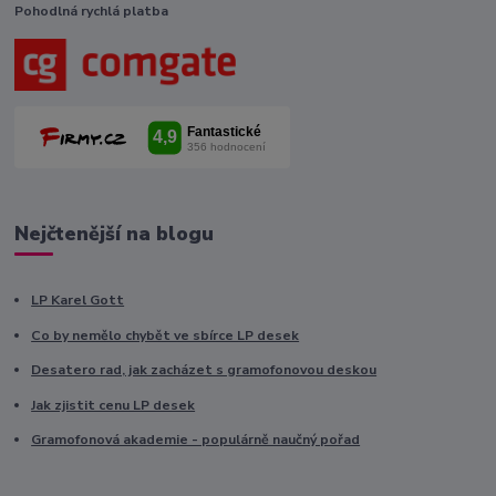
Pohodlná rychlá platba
Nejčtenější na blogu
LP Karel Gott
Co by nemělo chybět ve sbírce LP desek
Desatero rad, jak zacházet s gramofonovou deskou
Jak zjistit cenu LP desek
Gramofonová akademie - populárně naučný pořad