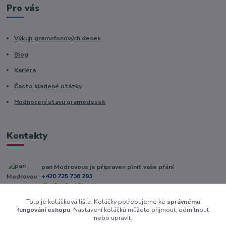
Pro vás
Výkup gramofonových desek
Blog
Kariéra
Často kladené otázky
Hodnocení stavu gramodesek
Kontakty
pan Modrovous je připraven plnit vaše přání
+420 725 736 293
(Po-Pá, 8 - 16 hod.)
Toto je koláčková lišta. Koláčky potřebujeme ke
správnému
info@modrovous.cz
fungování eshopu
. Nastavení koláčků můžete přijmout, odmítnout
nebo upravit.