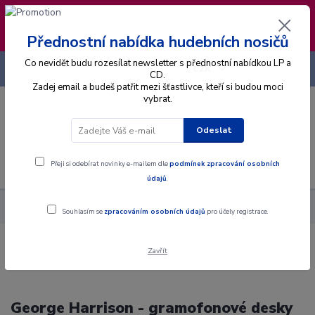
❣️ Od 4.8. do 13.8. čerpám dovolenou. Datum
expedice objednávek se posouvá na pátek
14.8.2026 🐋
Přednostní nabídka hudebních nosičů
Co nevidět budu rozesílat newsletter s přednostní nabídkou LP a
+420 725 736 293
CZK
(Po-Pá, 8 - 16 hod.)
CD.
Zadej email a budeš patřit mezi šťastlivce, kteří si budou moci
vybrat.
0
0 Kč
Odeslat
Menu
Přeji si odebírat novinky e-mailem dle
podmínek zpracování osobních
údajů
.
Interpret
H
Harrison George
Souhlasím se
zpracováním osobních údajů
pro účely registrace.
Zavřít
George Harrison - gramofonové desky