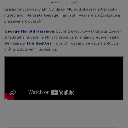
strana
z 1
Gramofonové desky
LP
,
CD
disky,
MC
audiokazety,
DVD
disky
hudebního interpreta
George Harrison
. Veškeré zboží skladem
připravené k odeslání.
George Harold Harrison
, byl britský rockový kytarista, zpěvák,
skladatel a hudební a filmový producent, známý především jako
člen kapely
The Beatles
. Po jejich rozpadu se dal na sólovou
dráhu, zprvu velmi úspěšnou.