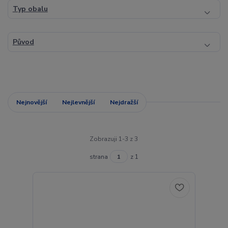
Typ obalu
Původ
Nejnovější
Nejlevnější
Nejdražší
Zobrazuji 1-3 z 3
strana
z 1