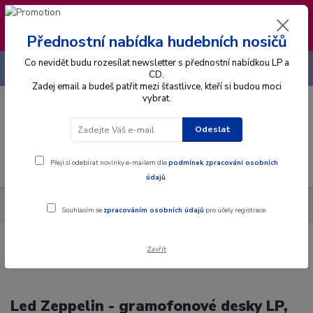
❣️ Od 4.8. do 13.8. čerpám dovolenou. Datum
expedice objednávek se posouvá na pátek
14.8.2026 🐋
Přednostní nabídka hudebních nosičů
Co nevidět budu rozesílat newsletter s přednostní nabídkou LP a
+420 725 736 293
CZK
(Po-Pá, 8 - 16 hod.)
CD.
Zadej email a budeš patřit mezi šťastlivce, kteří si budou moci
vybrat.
0
0 Kč
Odeslat
Menu
Přeji si odebírat novinky e-mailem dle
podmínek zpracování osobních
údajů
.
Interpret
L
Led Zeppelin
Souhlasím se
zpracováním osobních údajů
pro účely registrace.
Zavřít
Led Zeppelin - gramofonové desky LP,