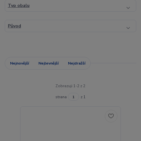
Typ obalu
Původ
Nejnovější
Nejlevnější
Nejdražší
Zobrazuji 1-2 z 2
strana
z 1