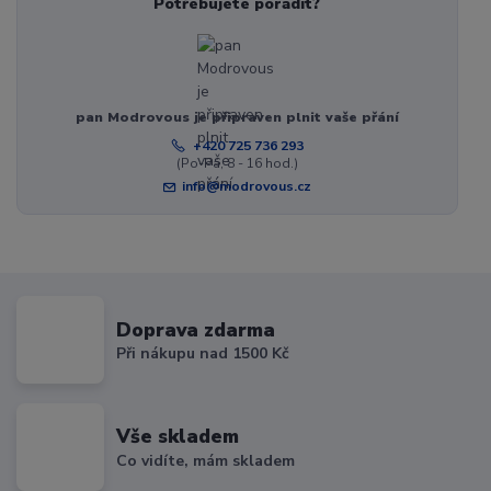
Potřebujete poradit?
pan Modrovous je připraven plnit vaše přání
+420 725 736 293
(Po-Pá, 8 - 16 hod.)
info@modrovous.cz
Doprava zdarma
Při nákupu nad 1500 Kč
Vše skladem
Co vidíte, mám skladem