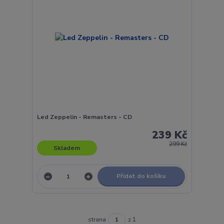
Led Zeppelin - Remasters - CD
239 Kč
299 Kč
Skladem
Přidat do košíku
strana
z 1