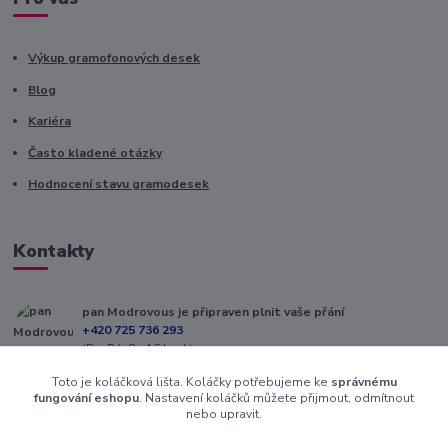
Výkup gramofonových desek
Blog
Kariéra
Často kladené otázky
Hodnocení stavu gramodesek
Kontakty
pan Modrovous je připraven plnit vaše přání
+420 725 736 293
(Po-Pá, 8 - 16 hod.)
Toto je koláčková lišta. Koláčky potřebujeme ke
správnému
info@modrovous.cz
fungování eshopu
. Nastavení koláčků můžete přijmout, odmítnout
nebo upravit.