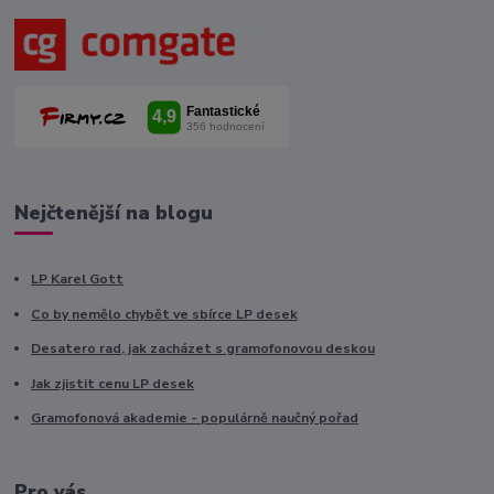
Nejčtenější na blogu
LP Karel Gott
Co by nemělo chybět ve sbírce LP desek
Desatero rad, jak zacházet s gramofonovou deskou
Jak zjistit cenu LP desek
Gramofonová akademie - populárně naučný pořad
Pro vás