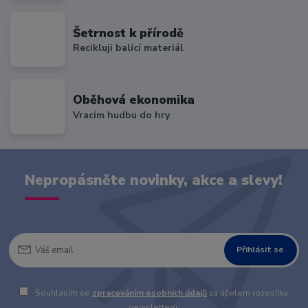
Šetrnost k přírodě
Recikluji balící materiál
Oběhová ekonomika
Vracím hudbu do hry
Nepropásněte novinky, akce a slevy!
Přihlásit se
Souhlasím se
zpracováním osobních údajů
za účelem rozesílky
newsletteru.