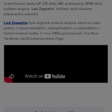
Gramofonové desky
LP
,
CD
disky,
MC
audiokazety,
DVD
disky
hudební skupiny
Led Zeppelin
. Veškeré zboží skladem
připravené k odeslání.
Led Zeppelin
byla anglická rocková skupina, která se stala
jednou z nejvýznamnějších, nejúspěšnějších a nejvlivnějších v
historii rockové hudby. V roce 1968 ji pod názvem The New
Yardbirds založil kytarista Jimmy Page.