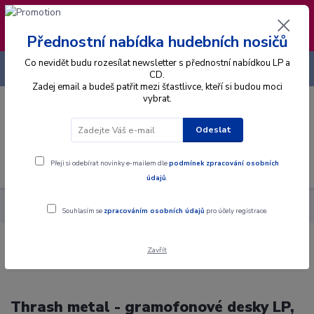
❣️ Od 4.8. do 13.8. čerpám dovolenou. Datum
expedice objednávek se posouvá na pátek
14.8.2026 🐋
Přednostní nabídka hudebních nosičů
Co nevidět budu rozesílat newsletter s přednostní nabídkou LP a
+420 725 736 293
CZK
(Po-Pá, 8 - 16 hod.)
CD.
Zadej email a budeš patřit mezi šťastlivce, kteří si budou moci
vybrat.
0
0 Kč
Odeslat
Menu
Přeji si odebírat novinky e-mailem dle
podmínek zpracování osobních
údajů
.
Hudební styly
Metal
Thrash
Souhlasím se
zpracováním osobních údajů
pro účely registrace.
Zavřít
Thrash metal - gramofonové desky LP,