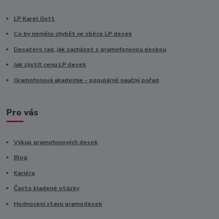
LP Karel Gott
Co by nemělo chybět ve sbírce LP desek
Desatero rad, jak zacházet s gramofonovou deskou
Jak zjistit cenu LP desek
Gramofonová akademie - populárně naučný pořad
Pro vás
Výkup gramofonových desek
Blog
Kariéra
Často kladené otázky
Hodnocení stavu gramodesek