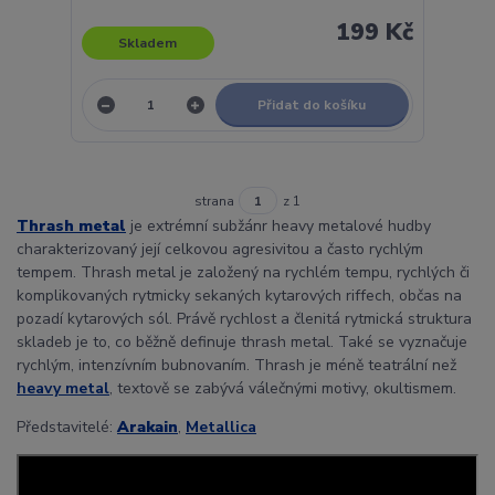
199 Kč
Skladem
Přidat do košíku
strana
z 1
Thrash metal
je extrémní subžánr heavy metalové hudby
charakterizovaný její celkovou agresivitou a často rychlým
tempem. Thrash metal je založený na rychlém tempu, rychlých či
komplikovaných rytmicky sekaných kytarových riffech, občas na
pozadí kytarových sól. Právě rychlost a členitá rytmická struktura
skladeb je to, co běžně definuje thrash metal. Také se vyznačuje
rychlým, intenzívním bubnovaním. Thrash je méně teatrální než
heavy metal
, textově se zabývá válečnými motivy, okultismem.
Představitelé:
Arakain
,
Metallica