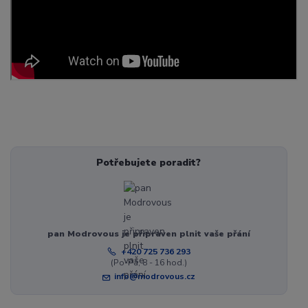
Potřebujete poradit?
pan Modrovous je připraven plnit vaše přání
+420 725 736 293
(Po-Pá, 8 - 16 hod.)
info@modrovous.cz