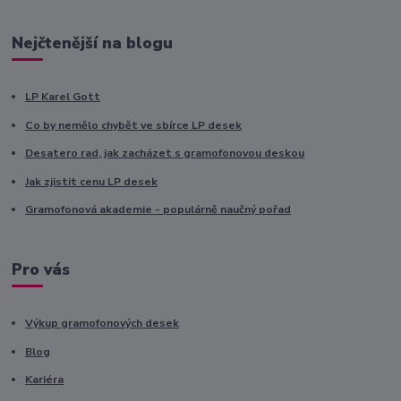
Nejčtenější na blogu
LP Karel Gott
Co by nemělo chybět ve sbírce LP desek
Desatero rad, jak zacházet s gramofonovou deskou
Jak zjistit cenu LP desek
Gramofonová akademie - populárně naučný pořad
Pro vás
Výkup gramofonových desek
Blog
Kariéra