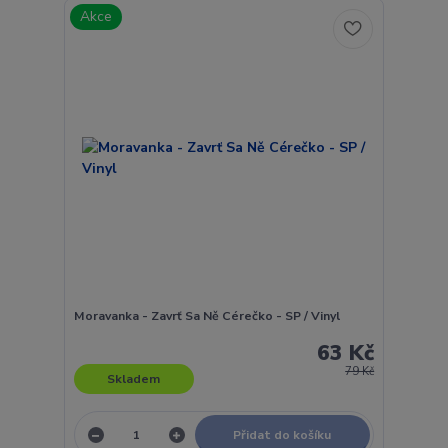
Akce
Moravanka - Zavrť Sa Ně Cérečko - SP / Vinyl
63 Kč
79 Kč
Skladem
Přidat do košíku