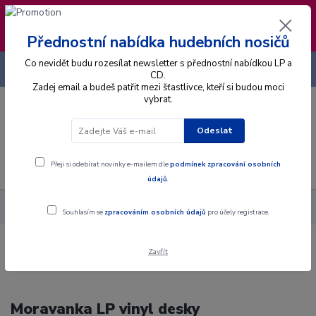
❣️ Od 4.8. do 13.8. čerpám dovolenou. Datum
expedice objednávek se posouvá na pátek
14.8.2026 🐋
Přednostní nabídka hudebních nosičů
Co nevidět budu rozesílat newsletter s přednostní nabídkou LP a
+420 725 736 293
CZK
(Po-Pá, 8 - 16 hod.)
CD.
Zadej email a budeš patřit mezi šťastlivce, kteří si budou moci
vybrat.
0
0 Kč
Odeslat
Menu
Přeji si odebírat novinky e-mailem dle
podmínek zpracování osobních
údajů
.
Hudební styly
Dechovka
Moravanka
Souhlasím se
zpracováním osobních údajů
pro účely registrace.
Zavřít
Moravanka LP vinyl desky