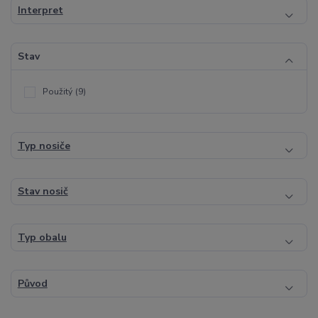
Interpret
Stav
Použitý
(9)
Typ nosiče
Stav nosič
Typ obalu
Původ