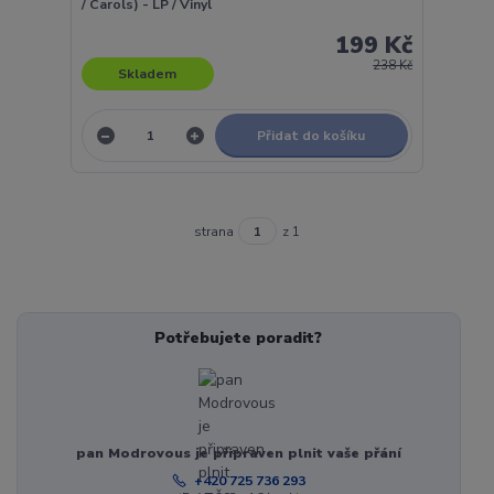
/ Carols) - LP / Vinyl
199 Kč
238 Kč
Skladem
Přidat do košíku
strana
z 1
Potřebujete poradit?
pan Modrovous je připraven plnit vaše přání
+420 725 736 293