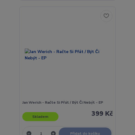
Jan Werich - Račte Si Přát / Být Či Nebýt - EP
399 Kč
Skladem
Přidat do košíku