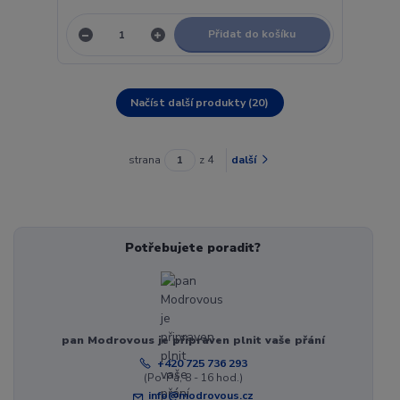
Přidat do košíku
Načíst další produkty (20)
strana
z 4
další
Potřebujete poradit?
pan Modrovous je připraven plnit vaše přání
+420 725 736 293
(Po-Pá, 8 - 16 hod.)
info@modrovous.cz