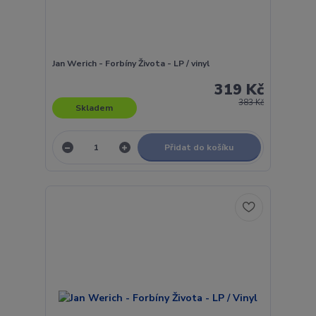
Jan Werich - Forbíny Života - LP / vinyl
319 Kč
383 Kč
Skladem
Přidat do košíku