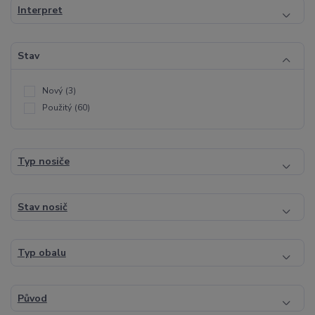
Interpret
Stav
Nový
(3)
Použitý
(60)
Typ nosiče
Stav nosič
Typ obalu
Původ