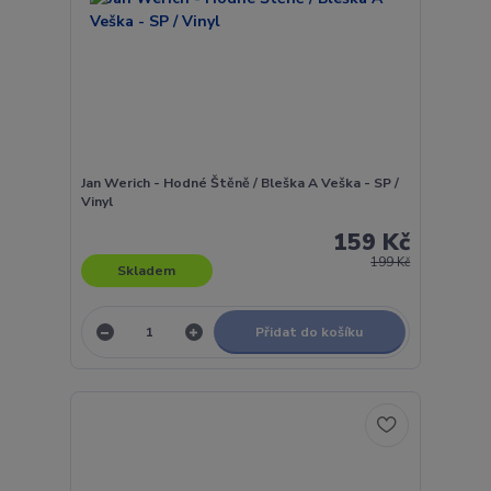
Jan Werich - Hodné Štěně / Bleška A Veška - SP /
Vinyl
159 Kč
199 Kč
Skladem
Přidat do košíku