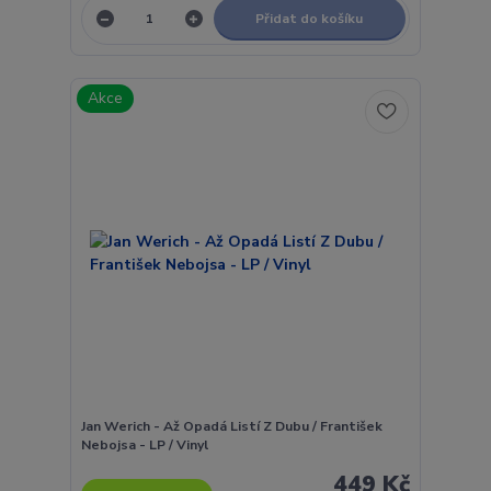
Přidat do košíku
Akce
Jan Werich - Až Opadá Listí Z Dubu / František
Nebojsa - LP / Vinyl
449 Kč