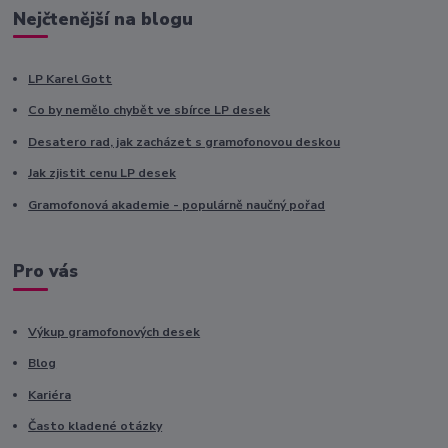
Nejčtenější na blogu
LP Karel Gott
Co by nemělo chybět ve sbírce LP desek
Desatero rad, jak zacházet s gramofonovou deskou
Jak zjistit cenu LP desek
Gramofonová akademie - populárně naučný pořad
Pro vás
Výkup gramofonových desek
Blog
Kariéra
Často kladené otázky