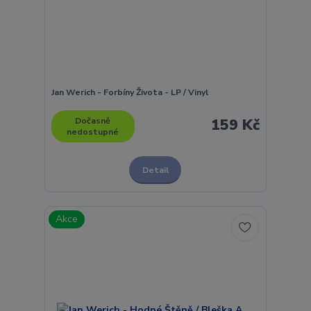
Jan Werich - Forbíny Života - LP / Vinyl
Dočasně
159 Kč
nedostupné
Detail
Akce