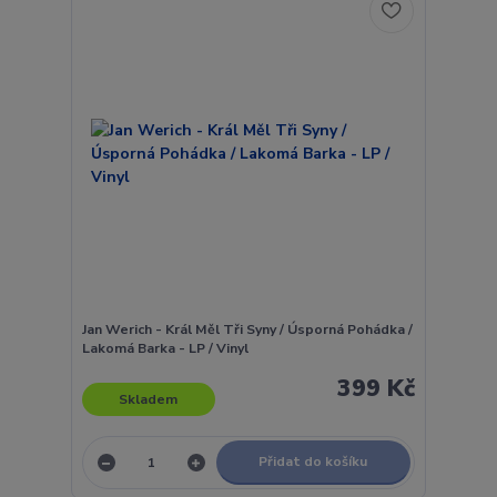
Jan Werich - Král Měl Tři Syny / Úsporná Pohádka /
Lakomá Barka - LP / Vinyl
399 Kč
Skladem
Přidat do košíku