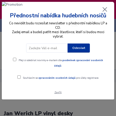
❣️ Od 4.8. do 13.8. čerpám dovolenou. Datum
expedice objednávek se posouvá na pátek
14.8.2026 🐋
Přednostní nabídka hudebních nosičů
Co nevidět budu rozesílat newsletter s přednostní nabídkou LP a
+420 725 736 293
CZK
(Po-Pá, 8 - 16 hod.)
CD.
Zadej email a budeš patřit mezi šťastlivce, kteří si budou moci
vybrat.
0
0 Kč
Odeslat
Menu
Přeji si odebírat novinky e-mailem dle
podmínek zpracování osobních
údajů
.
Hudební styly
Mluvené slovo
Jan Werich
Souhlasím se
zpracováním osobních údajů
pro účely registrace.
Zavřít
Jan Werich LP vinyl desky