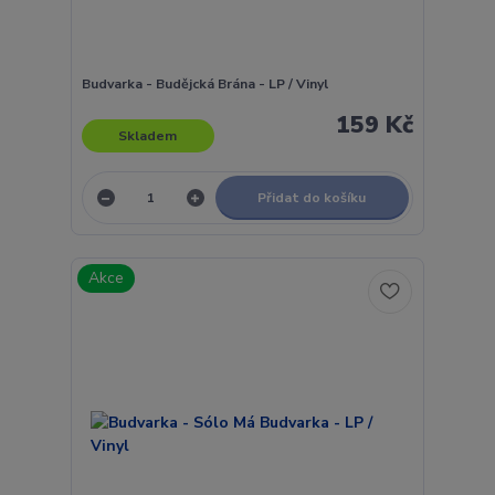
Budvarka - Budějcká Brána - LP / Vinyl
159 Kč
Skladem
Přidat do košíku
Akce