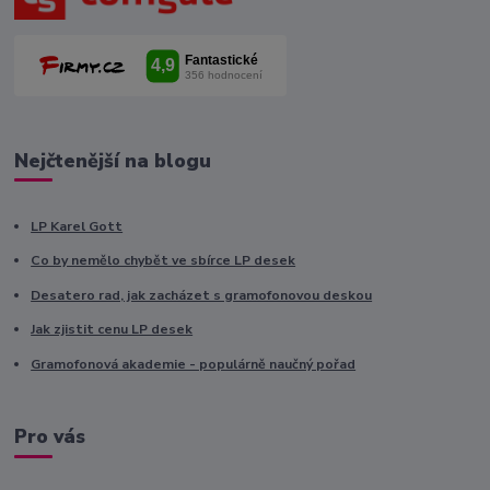
Nejčtenější na blogu
LP Karel Gott
Co by nemělo chybět ve sbírce LP desek
Desatero rad, jak zacházet s gramofonovou deskou
Jak zjistit cenu LP desek
Gramofonová akademie - populárně naučný pořad
Pro vás