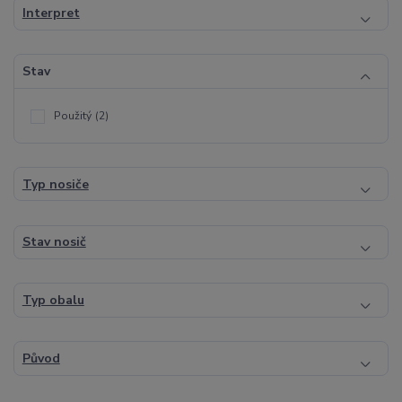
Interpret
Stav
Použitý
(2)
Typ nosiče
Stav nosič
Typ obalu
Původ