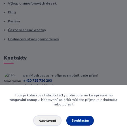
Výkup gramofonových desek
Blog
Kariéra
Často kladené otázky
Hodnocení stavu gramodesek
Kontakty
pan Modrovous je připraven plnit vaše přání
+420 725 736 293
(Po-Pá, 8 - 16 hod.)
Toto je koláčková lišta. Koláčky potřebujeme ke
správnému
info@modrovous.cz
fungování eshopu
. Nastavení koláčků můžete přijmout, odmítnout
nebo upravit.
Souhlasím
Nastavení