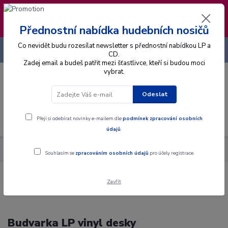
❣️ Od 4.8. do 13.8. čerpám dovolenou. Datum
expedice objednávek se posouvá na pátek
14.8.2026 🐋
Přednostní nabídka hudebních nosičů
Co nevidět budu rozesílat newsletter s přednostní nabídkou LP a
+420 725 736 293
CZK
(Po-Pá, 8 - 16 hod.)
CD.
Zadej email a budeš patřit mezi šťastlivce, kteří si budou moci
vybrat.
0
0 Kč
Odeslat
Menu
Přeji si odebírat novinky e-mailem dle
podmínek zpracování osobních
údajů
.
Hudební styly
Dechovka
Budvarka
Souhlasím se
zpracováním osobních údajů
pro účely registrace.
Zavřít
Budvarka LP vinyl desky