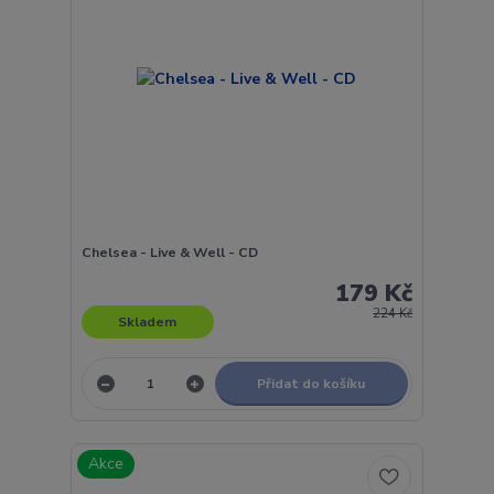
Chelsea - Live & Well - CD
179 Kč
224 Kč
Skladem
Přidat do košíku
Akce