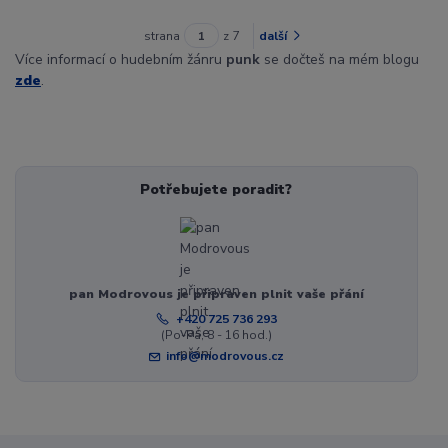
strana
z 7
další
Více informací o hudebním žánru
punk
se dočteš na mém blogu
zde
.
Potřebujete poradit?
pan Modrovous je připraven plnit vaše přání
+420 725 736 293
(Po-Pá, 8 - 16 hod.)
info@modrovous.cz