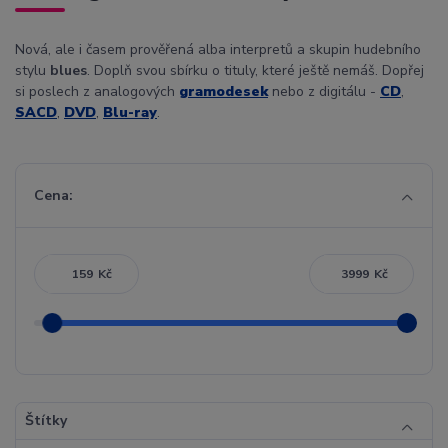
Nová, ale i časem prověřená alba interpretů a skupin hudebního
stylu
blues
. Doplň svou sbírku o tituly, které ještě nemáš. Dopřej
si poslech z analogových
gramodesek
nebo z digitálu -
CD
,
SACD
,
DVD
,
Blu-ray
.
Cena:
Kč
Kč
Štítky