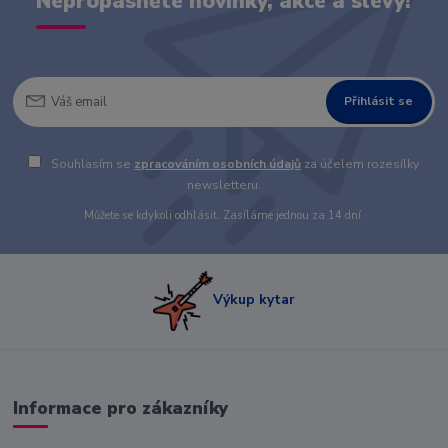
Nepropásněte novinky, akce a slevy!
Přihlásit se
Souhlasím se
zpracováním osobních údajů
za účelem rozesílky
newsletteru.
Můžete se kdykoli odhlásit. Zasíláme jednou za 14 dní.
Výkup kytar
Informace pro zákazníky