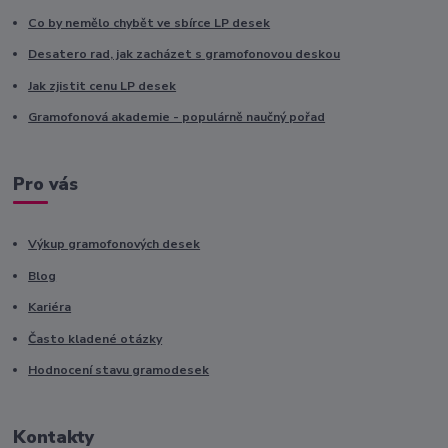
Co by nemělo chybět ve sbírce LP desek
Desatero rad, jak zacházet s gramofonovou deskou
Jak zjistit cenu LP desek
Gramofonová akademie - populárně naučný pořad
Pro vás
Výkup gramofonových desek
Blog
Kariéra
Často kladené otázky
Hodnocení stavu gramodesek
Kontakty