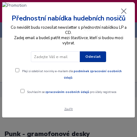
❣️ Od 4.8. do 13.8. čerpám dovolenou. Datum
expedice objednávek se posouvá na pátek
14.8.2026 🐋
Přednostní nabídka hudebních nosičů
Co nevidět budu rozesílat newsletter s přednostní nabídkou LP a
+420 725 736 293
CZK
(Po-Pá, 8 - 16 hod.)
CD.
Zadej email a budeš patřit mezi šťastlivce, kteří si budou moci
vybrat.
0
0 Kč
Odeslat
Menu
Přeji si odebírat novinky e-mailem dle
podmínek zpracování osobních
údajů
.
Hudební styly
Punk
Souhlasím se
zpracováním osobních údajů
pro účely registrace.
Zavřít
Punk - gramofonové desky