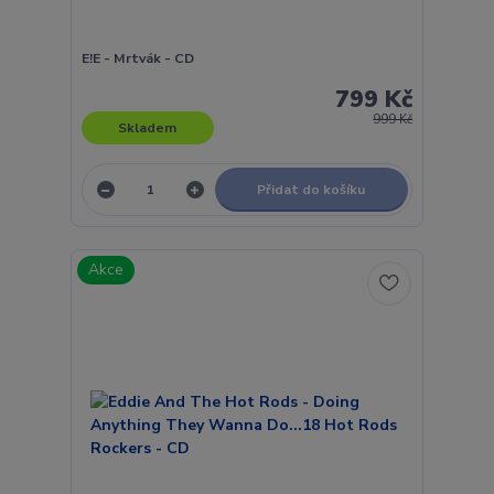
E!E - Mrtvák - CD
799 Kč
999 Kč
Skladem
Přidat do košíku
Akce