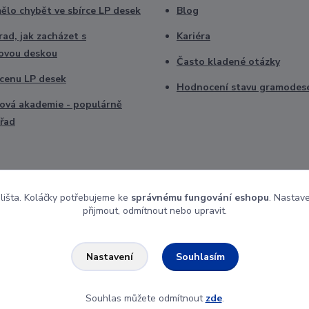
ělo chybět ve sbírce LP desek
Blog
ad, jak zacházet s
Kariéra
ovou deskou
Často kladené otázky
t cenu LP desek
Hodnocení stavu gramodes
vá akademie - populárně
řad
 lišta. Koláčky potřebujeme ke
správnému fungování eshopu
. Nastav
přijmout, odmítnout nebo upravit.
Souhlasím
Nastavení
Souhlas můžete odmítnout
zde
.