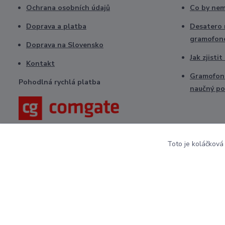
Ochrana osobních údajů
Co by nem
Doprava a platba
Desatero r
gramofon
Doprava na Slovensko
Jak zjisti
Kontakt
Gramofono
Pohodlná rychlá platba
naučný po
Toto je koláčková