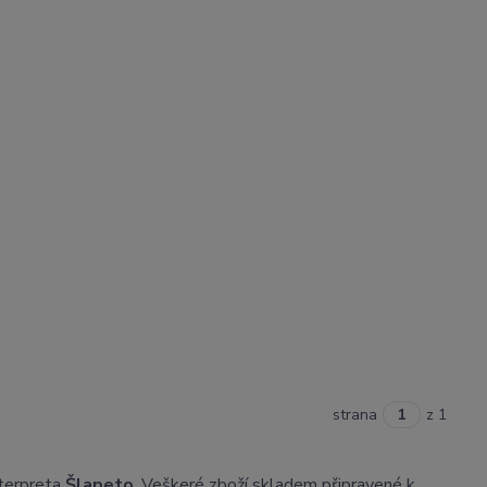
strana
z 1
nterpreta
Šlapeto
. Veškeré zboží skladem připravené k