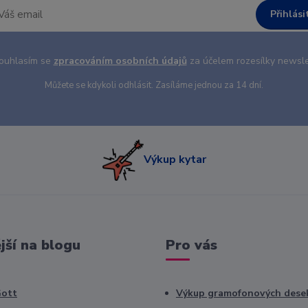
Přihlási
uhlasím se
zpracováním osobních údajů
za účelem rozesílky newsle
Můžete se kdykoli odhlásit. Zasíláme jednou za 14 dní.
Výkup kytar
jší na blogu
Pro vás
Gott
Výkup gramofonových dese