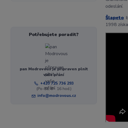
odeslání.
Šlapeto
by
1998 získa
Potřebujete poradit?
pan Modrovous je připraven plnit
vaše přání
+420 725 736 293
(Po-Pá, 8 - 16 hod.)
info@modrovous.cz