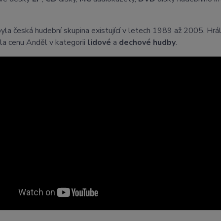
la česká hudební skupina existující v letech 1989 až 2005. Hrá
la cenu Anděl v kategorii
lidové
a
dechové hudby
.