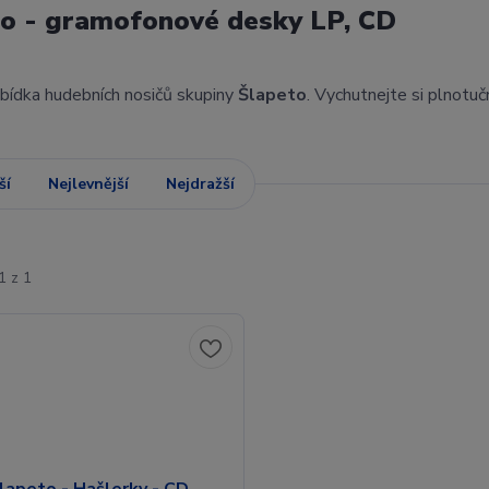
o - gramofonové desky LP, CD
abídka hudebních nosičů skupiny
Šlapeto
. Vychutnejte si plnotu
ší
Nejlevnější
Nejdražší
1 z 1