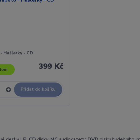
- Hašlerky - CD
399 Kč
dem
Přidat do košíku
vé desky
LP
,
CD
disky,
MC
audiokazety,
DVD
disky hudebního i