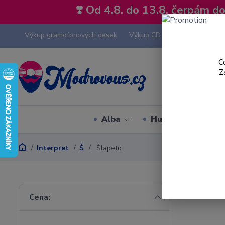
❣️ Od 4.8. do 13.8. čerpám 
Výkup gramofonových desek
Výkup CD
Výkup hi-fi tech
C
Z
Alba
Hudební styly
Interpret
Š
Šlapeto
Cena: