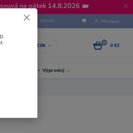
osouvá na pátek 14.8.2026 🐋
 736 293
(Po-Pá, 8 - 16 hod.)
Přihlášení
D.
t.
0
0 Kč
CZK
Obaly
Výprodej