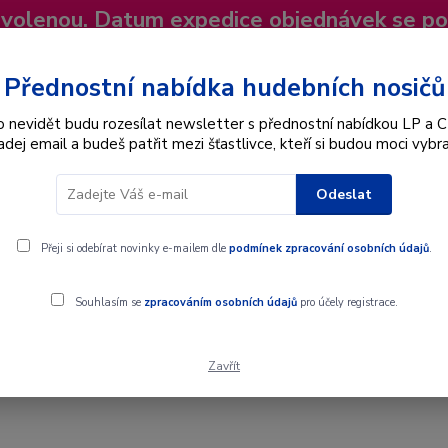
dovolenou. Datum expedice objednávek se p
niky
Nevíte si rady? Zavolejte.
+420 725
Více
Přednostní nabídka hudebních nosičů
o nevidět budu rozesílat newsletter s přednostní nabídkou LP a C
adej email a budeš patřit mezi šťastlivce, kteří si budou moci vybra
Hledat
Odeslat
Interpret
Karel Gott
Dárkové poukazy
Přeji si odebírat novinky e-mailem dle
podmínek zpracování osobních údajů
.
Souhlasím se
zpracováním osobních údajů
pro účely registrace.
Zavřít