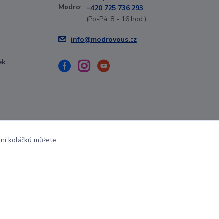
+420 725 736 293
(Po-Pá, 8 - 16 hod.)
info@modrovous.cz
ek
ení koláčků můžete
Vytvořeno na
Eshop-rychle.cz