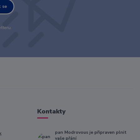
t se
tteru.
Kontakty
pan Modrovous je připraven plnit
k
vaše přání