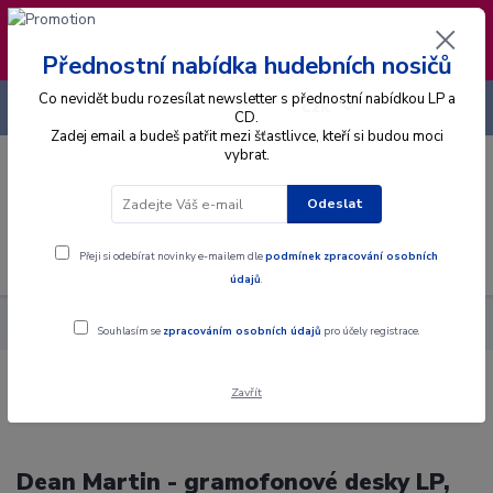
❣️ Od 4.8. do 13.8. čerpám dovolenou. Datum
expedice objednávek se posouvá na pátek
14.8.2026 🐋
Přednostní nabídka hudebních nosičů
Co nevidět budu rozesílat newsletter s přednostní nabídkou LP a
+420 725 736 293
CZK
(Po-Pá, 8 - 16 hod.)
CD.
Zadej email a budeš patřit mezi šťastlivce, kteří si budou moci
vybrat.
0
0 Kč
Odeslat
Menu
Přeji si odebírat novinky e-mailem dle
podmínek zpracování osobních
údajů
.
Interpret
M
Martin Dean
Souhlasím se
zpracováním osobních údajů
pro účely registrace.
Zavřít
Dean Martin - gramofonové desky LP,