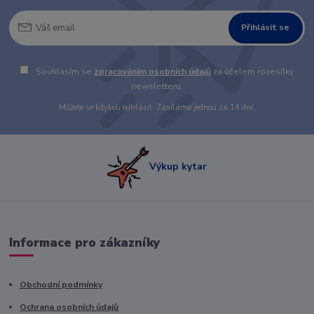
Přihlásit se
Souhlasím se
zpracováním osobních údajů
za účelem rozesílky
newsletteru.
Můžete se kdykoli odhlásit. Zasíláme jednou za 14 dní.
Výkup kytar
Informace pro zákazníky
Obchodní podmínky
Ochrana osobních údajů