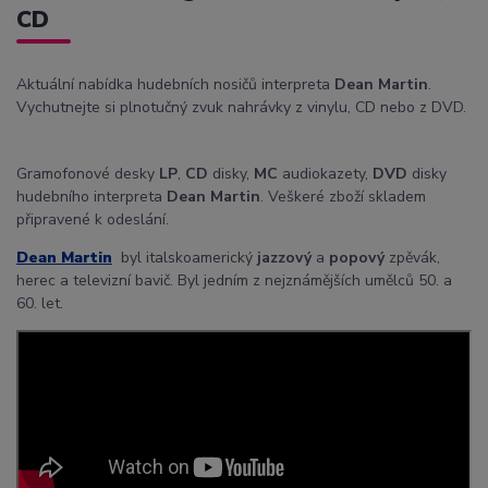
CD
Aktuální nabídka hudebních nosičů interpreta
Dean Martin
.
Vychutnejte si plnotučný zvuk nahrávky z vinylu, CD nebo z DVD.
Gramofonové desky
LP
,
CD
disky,
MC
audiokazety,
DVD
disky
hudebního interpreta
Dean Martin
. Veškeré zboží skladem
připravené k odeslání.
Dean Martin
byl italskoamerický
jazzový
a
popový
zpěvák,
herec a televizní bavič. Byl jedním z nejznámějších umělců 50. a
60. let.