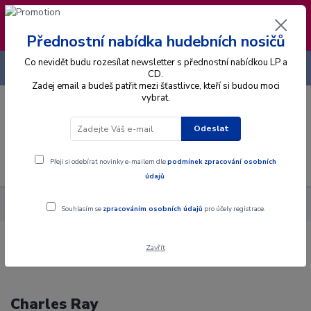
❣️ Od 4.8. do 13.8. čerpám dovolenou. Datum
expedice objednávek se posouvá na pátek
14.8.2026 🐋
Přednostní nabídka hudebních nosičů
Co nevidět budu rozesílat newsletter s přednostní nabídkou LP a
+420 725 736 293
CZK
(Po-Pá, 8 - 16 hod.)
CD.
Zadej email a budeš patřit mezi šťastlivce, kteří si budou moci
vybrat.
0
0 Kč
Odeslat
Menu
Přeji si odebírat novinky e-mailem dle
podmínek zpracování osobních
údajů
.
Interpret
CH
Charles Ray
Souhlasím se
zpracováním osobních údajů
pro účely registrace.
Zavřít
Charles Ray