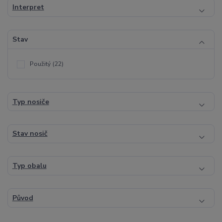
Interpret
Stav
Použitý
(22)
Typ nosiče
Stav nosič
Typ obalu
Původ