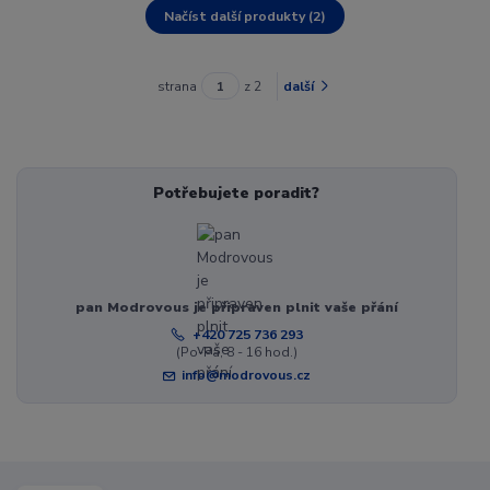
Načíst další produkty (2)
strana
z 2
další
Potřebujete poradit?
pan Modrovous je připraven plnit vaše přání
+420 725 736 293
(Po-Pá, 8 - 16 hod.)
info@modrovous.cz