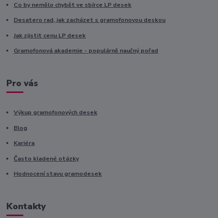
Co by nemělo chybět ve sbírce LP desek
Desatero rad, jak zacházet s gramofonovou deskou
Jak zjistit cenu LP desek
Gramofonová akademie - populárně naučný pořad
Pro vás
Výkup gramofonových desek
Blog
Kariéra
Často kladené otázky
Hodnocení stavu gramodesek
Kontakty