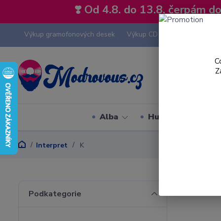
❣️ Od 4.8. do 13.8. čerpám 
Výkup gramofonových desek
Výkup CD
Výkup hi-fi tech
C
Z
Alba
Hudební styly
Interpret
K
Podkategorie