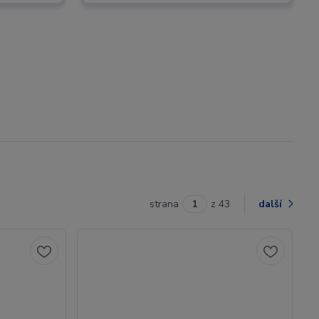
strana
z 43
další