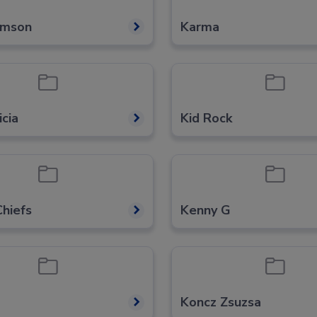
imson
Karma
icia
Kid Rock
Chiefs
Kenny G
Koncz Zsuzsa