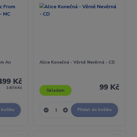
om An
Alice Konečná - Věrně Nevěrná - CD
499 Kč
99 Kč
1 874 Kč
Skladem
 košíku
Přidat do košíku