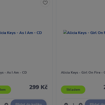
eys - As I Am - CD
Alicia Keys - Girl On Fire -
299 Kč
dem
Skladem
Přidat do košíku
Přidat do