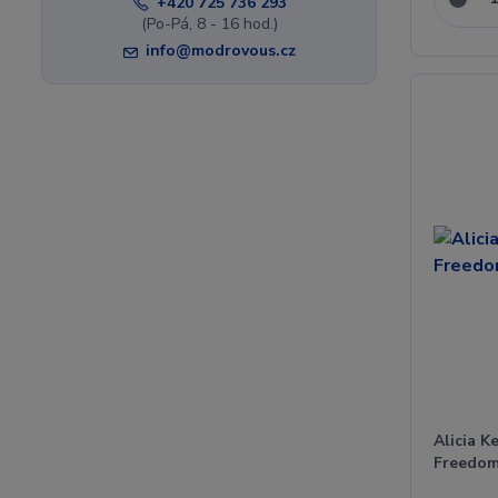
+420 725 736 293
(Po-Pá, 8 - 16 hod.)
info@modrovous.cz
Alicia K
Freedom