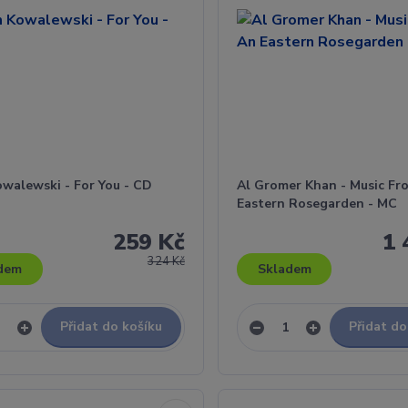
walewski - For You - CD
Al Gromer Khan - Music Fr
Eastern Rosegarden - MC
259 Kč
1 
324 Kč
dem
Skladem
Přidat do košíku
Přidat do