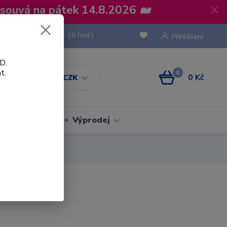
osouvá na pátek 14.8.2026 🐋
 736 293
(Po-Pá, 8 - 16 hod.)
Přihlášení
D.
t.
0
0 Kč
CZK
Obaly
Výprodej