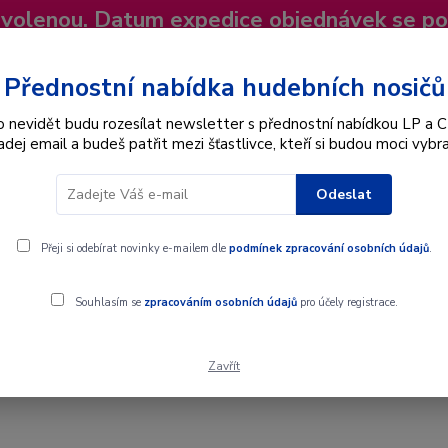
dovolenou. Datum expedice objednávek se p
niky
Nevíte si rady? Zavolejte.
+420 725
Více
Přednostní nabídka hudebních nosičů
o nevidět budu rozesílat newsletter s přednostní nabídkou LP a C
adej email a budeš patřit mezi šťastlivce, kteří si budou moci vybra
Hledat
Odeslat
Interpret
Karel Gott
Dárkové poukazy
Přeji si odebírat novinky e-mailem dle
podmínek zpracování osobních údajů
.
Souhlasím se
zpracováním osobních údajů
pro účely registrace.
Zavřít