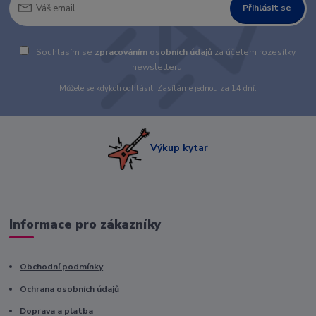
Přihlásit se
Souhlasím se
zpracováním osobních údajů
za účelem rozesílky
newsletteru.
Můžete se kdykoli odhlásit. Zasíláme jednou za 14 dní.
Výkup kytar
Informace pro zákazníky
Obchodní podmínky
Ochrana osobních údajů
Doprava a platba