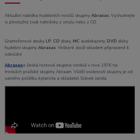
Aktuální nabídka hudebních nosičů skupiny
Abraxas
. Vychutnejte
si plnotučný zvuk nahrávky z vinylu nebo z CD.
Gramofonové desky
LP
,
CD
disky,
MC
audiokazety,
DVD
disky
hudební skupiny
Abraxas
. Veškeré zboží skladem připravené k
odeslání.
Abraxas
je česká rocková skupina vzniklá v roce 1976 na
troskách pražské skupiny Abraam. Vůdčí osobností skupiny je od
samého počátku kytarista a skladatel Slávek Janda.