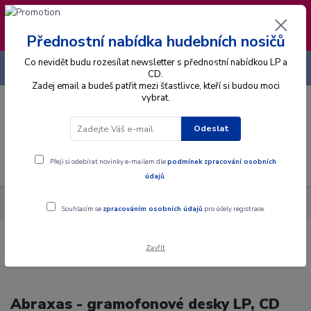
❣️ Od 4.8. do 13.8. čerpám dovolenou. Datum
expedice objednávek se posouvá na pátek
14.8.2026 🐋
Přednostní nabídka hudebních nosičů
Co nevidět budu rozesílat newsletter s přednostní nabídkou LP a
+420 725 736 293
CZK
(Po-Pá, 8 - 16 hod.)
CD.
Zadej email a budeš patřit mezi šťastlivce, kteří si budou moci
vybrat.
0
0 Kč
Odeslat
Menu
Přeji si odebírat novinky e-mailem dle
podmínek zpracování osobních
údajů
.
Interpret
A
Abraxas
Souhlasím se
zpracováním osobních údajů
pro účely registrace.
Zavřít
Abraxas - gramofonové desky LP, CD