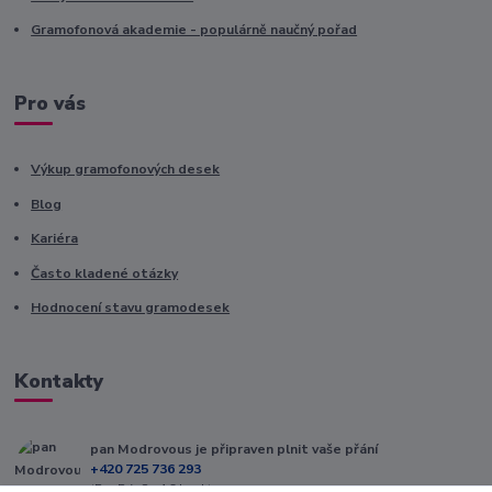
Gramofonová akademie - populárně naučný pořad
Pro vás
Výkup gramofonových desek
Blog
Kariéra
Často kladené otázky
Hodnocení stavu gramodesek
Kontakty
pan Modrovous je připraven plnit vaše přání
+420 725 736 293
(Po-Pá, 8 - 16 hod.)