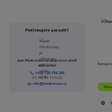
Potřebujete poradit?
pan Modrovous je připraven plnit
Rangers 
vaše přání
+420 725 736 293
(Po-Pá, 8 - 16 hod.)
info@modrovous.cz
Skla