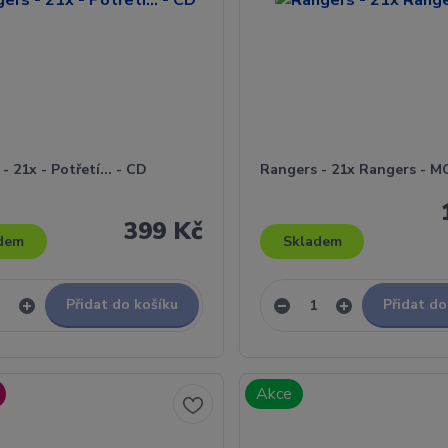
- 21x - Potřetí... - CD
Rangers - 21x Rangers - M
399 Kč
dem
Skladem
Přidat do košíku
Přidat do
Akce