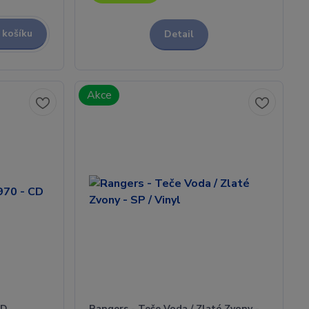
 košíku
Detail
Akce
CD
Rangers - Teče Voda / Zlaté Zvony -