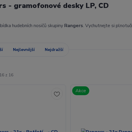
rs - gramofonové desky LP, CD
abídka hudebních nosičů skupiny
Rangers
. Vychutnejte si plnotu
ší
Nejlevnější
Nejdražší
16 z 16
Akce