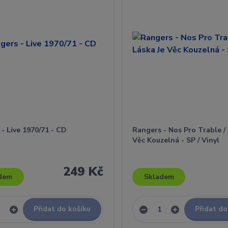
- Live 1970/71 - CD
Rangers - Nos Pro Trable / 
Věc Kouzelná - SP / Vinyl
249 Kč
dem
Skladem
Přidat do košíku
Přidat do