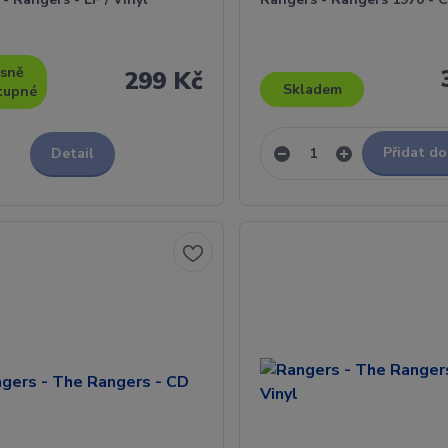
sně
299 Kč
Skladem
tupné
Přidat do
Detail