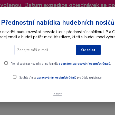
dovolenou. Datum expedice objednávek se p
niky
Nevíte si rady? Zavolejte.
+420 725
Více
Přednostní nabídka hudebních nosičů
o nevidět budu rozesílat newsletter s přednostní nabídkou LP a C
adej email a budeš patřit mezi šťastlivce, kteří si budou moci vybra
Hledat
Odeslat
Interpret
Karel Gott
Dárkové poukazy
Přeji si odebírat novinky e-mailem dle
podmínek zpracování osobních údajů
.
Souhlasím se
zpracováním osobních údajů
pro účely registrace.
Zavřít