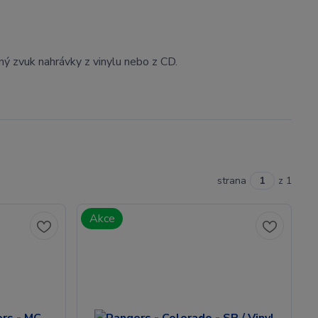
čný zvuk nahrávky z vinylu nebo z CD.
strana
z 1
Akce