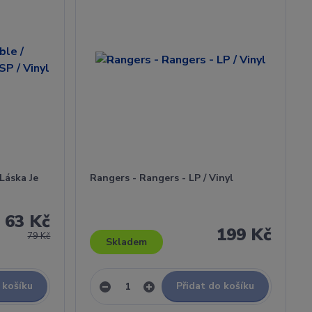
Láska Je
Rangers - Rangers - LP / Vinyl
63 Kč
199 Kč
79 Kč
Skladem
 košíku
Přidat do košíku