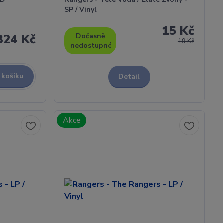
SP / Vinyl
15 Kč
324 Kč
Dočasně
19 Kč
nedostupné
 košíku
Detail
Akce