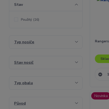
Stav
Použitý
(16)
Rangers 
Typ nosiče
Skla
Stav nosič
Typ obalu
Novinka
Původ