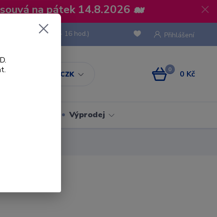
osouvá na pátek 14.8.2026 🐋
 736 293
(Po-Pá, 8 - 16 hod.)
Přihlášení
D.
t.
0
0 Kč
CZK
Obaly
Výprodej