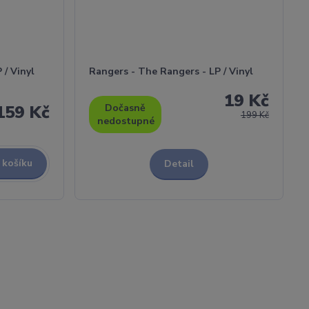
 / Vinyl
Rangers - The Rangers - LP / Vinyl
19 Kč
159 Kč
Dočasně
199 Kč
nedostupné
 košíku
Detail