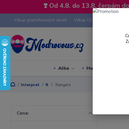
❣️ Od 4.8. do 13.8. čerpám 
Výkup gramofonových desek
Výkup CD
Výkup hi-fi tech
C
Z
Alba
Hudební styly
Interpret
R
Rangers
Cena: