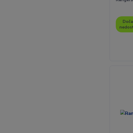
Doča
nedos