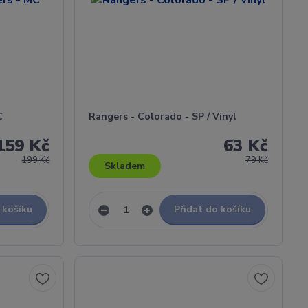
C
Rangers - Colorado - SP / Vinyl
159 Kč
63 Kč
199 Kč
79 Kč
Skladem
 košíku
Přidat do košíku