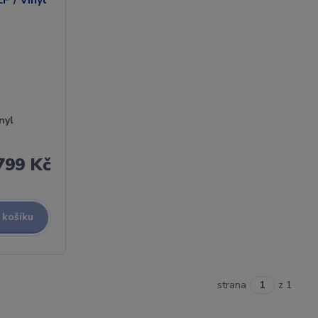
nyl
799 Kč
 košíku
strana
z 1