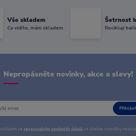
Vše skladem
Šetrnost k
Co vidíte, mám skladem
Recikluji balí
Nepropásněte novinky, akce a slevy!
Přihlási
uhlasím se
zpracováním osobních údajů
za účelem rozesílky newsle