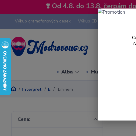
❣️ Od 4.8. do 13.8. čerpám 
Výkup gramofonových desek
Výkup CD
Výkup hi-fi tech
C
Z
Alba
Hudební styly
Interpret
E
Eminem
Cena: