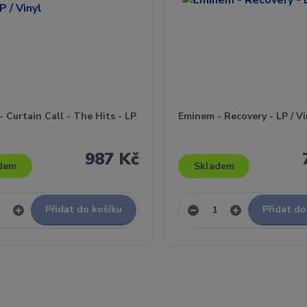
 Curtain Call - The Hits - LP
Eminem - Recovery - LP / Vi
987 Kč
dem
Skladem
Přidat do košíku
Přidat do