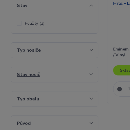
Stav
Použitý
(2)
Eminem -
Typ nosiče
/ Vinyl
Skla
Stav nosič
Typ obalu
Původ