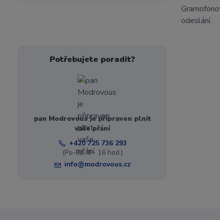
Gramofono
odeslání.
Potřebujete poradit?
pan Modrovous je připraven plnit
vaše přání
+420 725 736 293
(Po-Pá, 8 - 16 hod.)
info@modrovous.cz