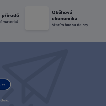
Oběhová
 přírodě
ekonomika
cí materiál
Vracím hudbu do hry
t se
tteru.