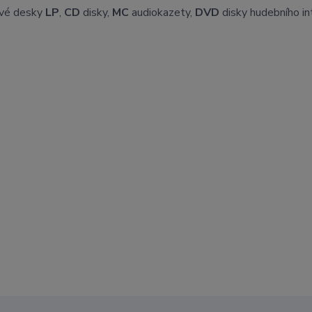
vé desky
LP
,
CD
disky,
MC
audiokazety,
DVD
disky hudebního i