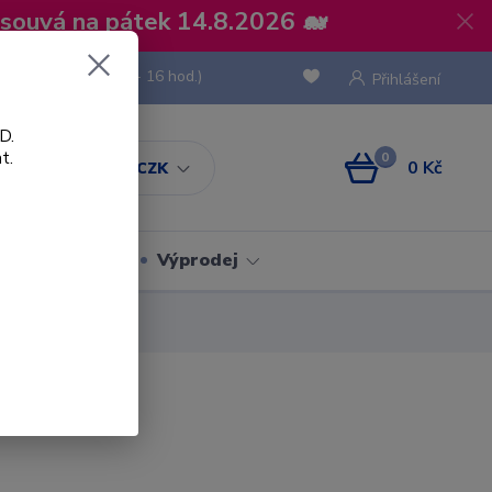
osouvá na pátek 14.8.2026 🐋
 736 293
(Po-Pá, 8 - 16 hod.)
Přihlášení
D.
t.
0
0 Kč
CZK
Obaly
Výprodej