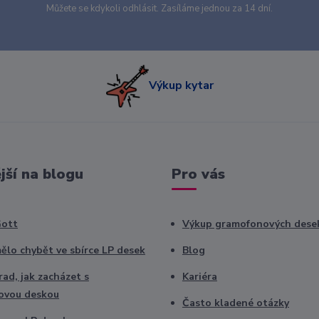
Můžete se kdykoli odhlásit. Zasíláme jednou za 14 dní.
Výkup kytar
jší na blogu
Pro vás
Gott
Výkup gramofonových dese
ělo chybět ve sbírce LP desek
Blog
ad, jak zacházet s
Kariéra
ovou deskou
Často kladené otázky