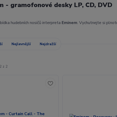
m - gramofonové desky LP, CD, DVD
abídka hudebních nosičů interpreta
Eminem
. Vychutnejte si plno
ší
Nejlevnější
Nejdražší
2 z 2