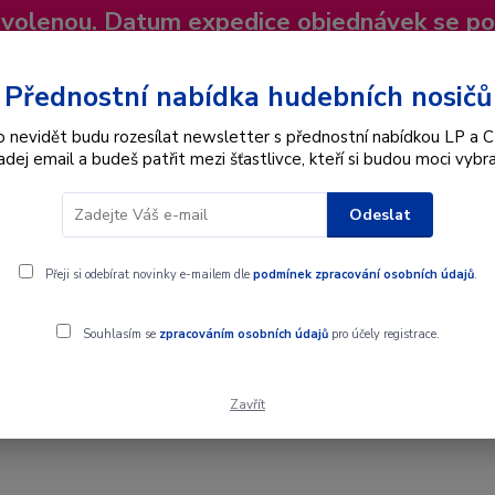
dovolenou. Datum expedice objednávek se p
niky
Nevíte si rady? Zavolejte.
+420 725
Více
Přednostní nabídka hudebních nosičů
o nevidět budu rozesílat newsletter s přednostní nabídkou LP a C
adej email a budeš patřit mezi šťastlivce, kteří si budou moci vybra
Hledat
Odeslat
Interpret
Karel Gott
Dárkové poukazy
Přeji si odebírat novinky e-mailem dle
podmínek zpracování osobních údajů
.
Souhlasím se
zpracováním osobních údajů
pro účely registrace.
Zavřít