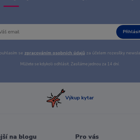
Přihlási
uhlasím se
zpracováním osobních údajů
za účelem rozesílky newsle
Můžete se kdykoli odhlásit. Zasíláme jednou za 14 dní.
Výkup kytar
jší na blogu
Pro vás