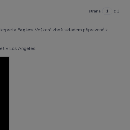
strana
z 1
nterpreta
Eagles
. Veškeré zboží skladem připravené k
let v Los Angeles.