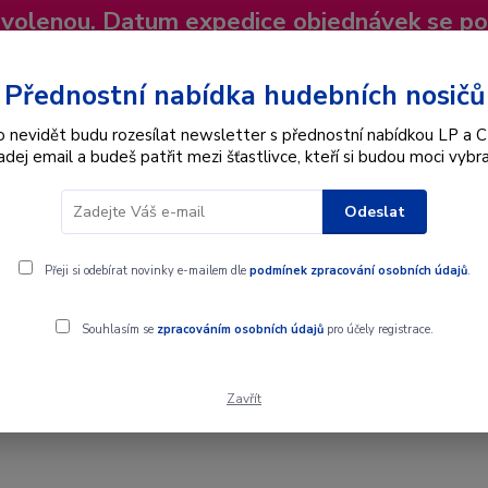
dovolenou. Datum expedice objednávek se p
niky
Nevíte si rady? Zavolejte.
+420 725
Více
Přednostní nabídka hudebních nosičů
o nevidět budu rozesílat newsletter s přednostní nabídkou LP a C
adej email a budeš patřit mezi šťastlivce, kteří si budou moci vybra
Hledat
Odeslat
Interpret
Karel Gott
Dárkové poukazy
Přeji si odebírat novinky e-mailem dle
podmínek zpracování osobních údajů
.
Souhlasím se
zpracováním osobních údajů
pro účely registrace.
Zavřít