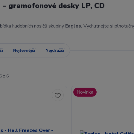
 - gramofonové desky LP, CD
abídka hudebních nosičů skupiny
Eagles.
Vychutnejte si plnotučn
ší
Nejlevnější
Nejdražší
6 z 6
Novinka