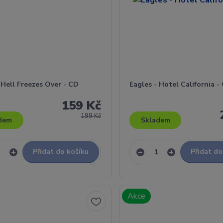
 Hell Freezes Over - CD
Eagles - Hotel California -
159 Kč
199 Kč
dem
Skladem
Přidat do košíku
Přidat do
Akce