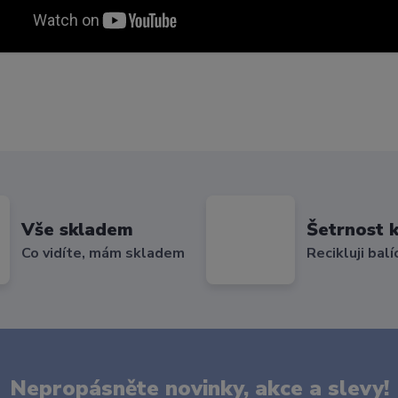
Vše skladem
Šetrnost k
Co vidíte, mám skladem
Recikluji balí
Nepropásněte novinky, akce a slevy!