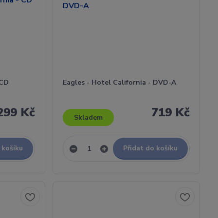
 CD
Eagles - Hotel California - DVD-A
299 Kč
719 Kč
Skladem
 košíku
Přidat do košíku