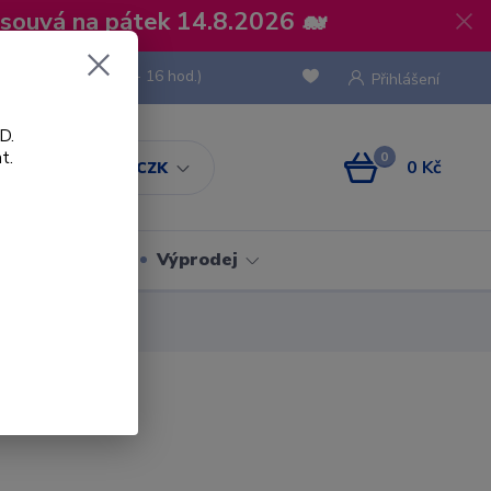
osouvá na pátek 14.8.2026 🐋
 736 293
(Po-Pá, 8 - 16 hod.)
Přihlášení
D.
t.
0
0 Kč
CZK
Obaly
Výprodej