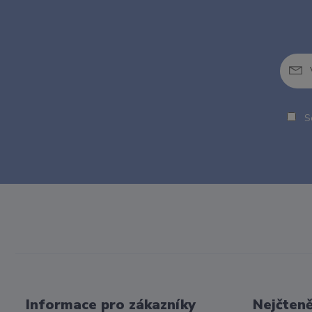
So
Informace pro zákazníky
Nejčteně