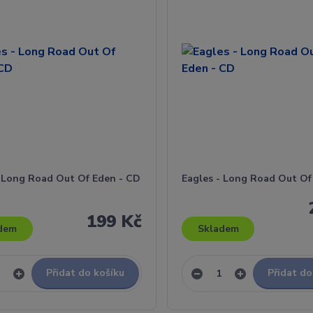
- Long Road Out Of Eden - CD
Eagles - Long Road Out Of
199 Kč
dem
Skladem
Přidat do košíku
Přidat do