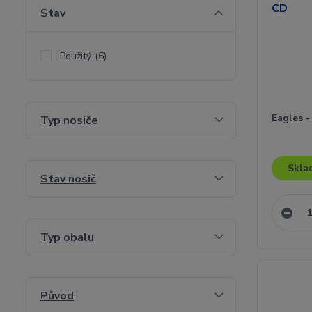
Stav
Použitý
(6)
Eagles -
Typ nosiče
Skla
Stav nosič
Typ obalu
Původ