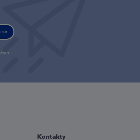
t se
tteru.
Kontakty