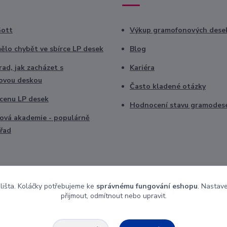
Gott
Výkup gramofonových dese
ělo chybět ve sbírce LP desek
Blog
ad, jak zacházet s
Kariéra
ovou deskou
Často kladené otázky
t cenu LP desek
Hodnocení stavu gramodes
vá akademie - populárně
řad
 lišta. Koláčky potřebujeme ke
správnému fungování eshopu
. Nastav
přijmout, odmítnout nebo upravit.