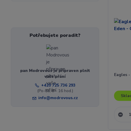
Potřebujete poradit?
pan Modrovous je připraven plnit
Eagles 
vaše přání
+420 725 736 293
(Po-Pá, 8 - 16 hod.)
Skla
info@modrovous.cz