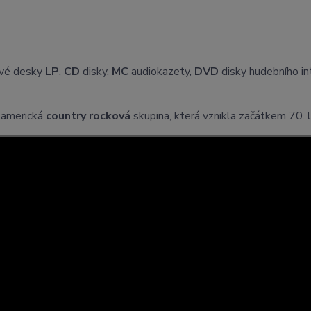
vé desky
LP
,
CD
disky,
MC
audiokazety,
DVD
disky hudebního i
 americká
country rocková
skupina, která vznikla začátkem 70. 