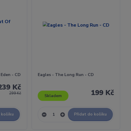
 Eden - CD
Eagles - The Long Run - CD
239 Kč
199 Kč
299 Kč
Skladem
 košíku
Přidat do košíku