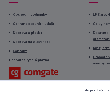
Obchodní podmínky
LP Karel 
Ochrana osobních údajů
Co by nem
Doprava a platba
Desatero r
gramofon
Doprava na Slovensko
Jak zjisti
Kontakt
Gramofono
Pohodlná rychlá platba
naučný po
Toto je koláčková