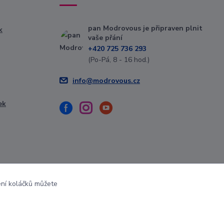
pan Modrovous je připraven plnit
k
vaše přání
+420 725 736 293
(Po-Pá, 8 - 16 hod.)
info@modrovous.cz
ek
ení koláčků můžete