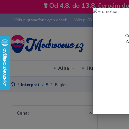
❣️ Od 4.8. do 13.8. čerpám 
Výkup gramofonových desek
Výkup CD
Výkup hi-fi tech
C
Z
Alba
Hudební styly
Interpret
E
Eagles
Cena: