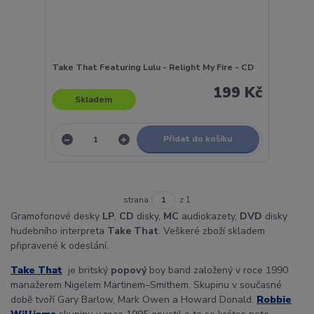
Take That Featuring Lulu - Relight My Fire - CD
199 Kč
Skladem
Přidat do košíku
strana
z 1
Gramofonové desky
LP
,
CD
disky,
MC
audiokazety,
DVD
disky
hudebního interpreta
Take That
. Veškeré zboží skladem
připravené k odeslání.
Take That
je britský
popový
boy band založený v roce 1990
manažerem Nigelem Martinem–Smithem. Skupinu v současné
době tvoří Gary Barlow, Mark Owen a Howard Donald.
Robbie