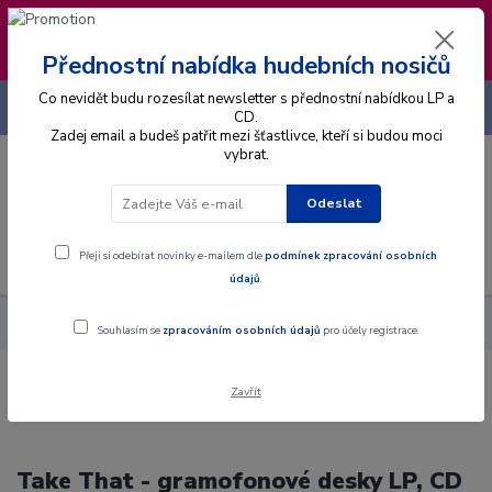
❣️ Od 4.8. do 13.8. čerpám dovolenou. Datum
expedice objednávek se posouvá na pátek
14.8.2026 🐋
Přednostní nabídka hudebních nosičů
Co nevidět budu rozesílat newsletter s přednostní nabídkou LP a
+420 725 736 293
CZK
(Po-Pá, 8 - 16 hod.)
CD.
Zadej email a budeš patřit mezi šťastlivce, kteří si budou moci
vybrat.
0
0 Kč
Odeslat
Menu
Přeji si odebírat novinky e-mailem dle
podmínek zpracování osobních
údajů
.
Interpret
T
Take That
Souhlasím se
zpracováním osobních údajů
pro účely registrace.
Zavřít
Take That - gramofonové desky LP, CD