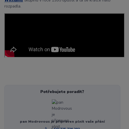
Williams
skupinu v roce 1995 opustil a ta se krátce nato
rozpadla.
Potřebujete poradit?
pan Modrovous je připraven plnit vaše přání
+420 725 736 293