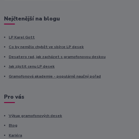
Nejčtenější na blogu
LP Karel Gott
Co by nemělo chybět ve sbírce LP desek
Desatero rad, jak zacházet s gramofonovou deskou
Jak zjistit cenu LP desek
Gramofonová akademie - populárně naučný pořad
Pro vás
Výkup gramofonových desek
Blog
Kariéra