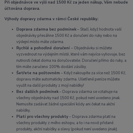
Při objednávce ve výši nad 1500 Kč za jeden nákup, Vám nebude
účtována doprava.
Výhody dopravy zdarma v rámci České republiky:
Doprava zdarma bez podmínek
– Stačí, když hodnota vaší
objednávky přesáhne 1500 Kč a doručení do ruky nebo na
výdejní místo máte zdarma.
Rychlé a pohodlné doručení
– Objednávku si můžete
vyzvednout na výdejním místě, které vám nejvíce vyhovuje, bez
nutnosti čekat doma na doručovatele. Doručení přímo do ruky, a
tím máte zaručeno 100% dodání zásilky.
Šetřete na poštovném
– Když nakoupíte za více než 1500 Kč,
dopravu máte automaticky zdarma. Ušetřené peníze můžete
využít na další produkty z mojí nabídky!
Bez dalších podmínek
– Doprava zdarma se vztahuje na
všechny objednávky nad 1500 Kč, pokud není uvedeno jinak.
Nemusíte zadávat žádné speciální kódy ani čekat na akční
nabídky.
Platí pro všechny produkty
– Doprava zdarma platí na
všechny produkty z mého eshopu, a to i na nově přidané
produkty, akční nabídky a slevy (pokud není uvedeno jinak).