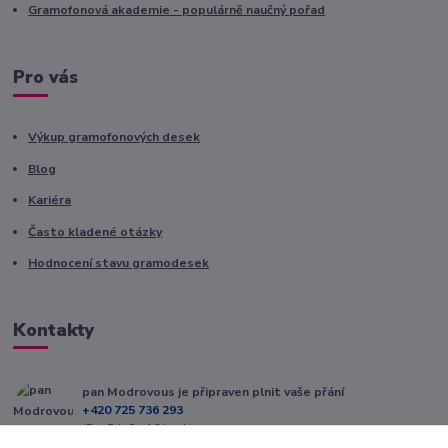
Gramofonová akademie - populárně naučný pořad
Pro vás
Výkup gramofonových desek
Blog
Kariéra
Často kladené otázky
Hodnocení stavu gramodesek
Kontakty
pan Modrovous je připraven plnit vaše přání
+420 725 736 293
(Po-Pá, 8 - 16 hod.)