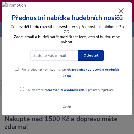
❣️ Od 4.8. do 13.8. čerpám dovolenou. Datum
expedice objednávek se posouvá na pátek
14.8.2026 🐋
Přednostní nabídka hudebních nosičů
Co nevidět budu rozesílat newsletter s přednostní nabídkou LP a
+420 725 736 293
CZK
(Po-Pá, 8 - 16 hod.)
CD.
Zadej email a budeš patřit mezi šťastlivce, kteří si budou moci
vybrat.
0
0 Kč
Odeslat
Menu
Přeji si odebírat novinky e-mailem dle
podmínek zpracování osobních
údajů
.
Souhlasím se
zpracováním osobních údajů
pro účely registrace.
Zavřít
Nakupte nad 1500 Kč a dopravu máte
zdarma!