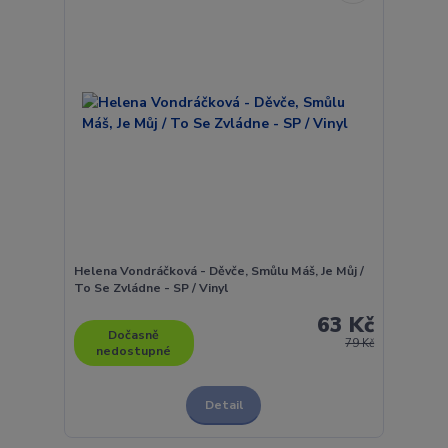
Helena Vondráčková - Děvče, Smůlu Máš, Je Můj /
To Se Zvládne - SP / Vinyl
63 Kč
Dočasně
79 Kč
nedostupné
Detail