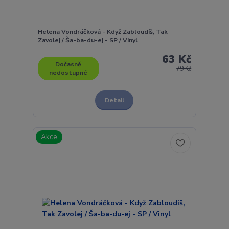
Helena Vondráčková - Když Zabloudíš, Tak
Zavolej / Ša-ba-du-ej - SP / Vinyl
63 Kč
Dočasně
79 Kč
nedostupné
Detail
Akce