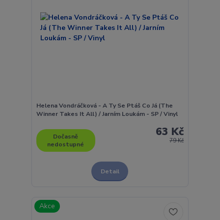
Helena Vondráčková - A Ty Se Ptáš Co Já (The
Winner Takes It All) / Jarním Loukám - SP / Vinyl
63 Kč
Dočasně
79 Kč
nedostupné
Detail
Akce