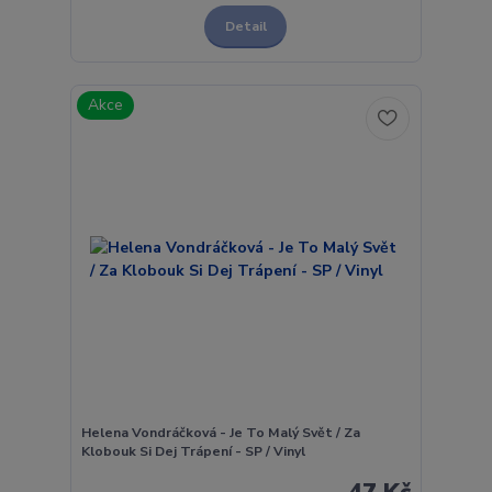
Detail
Akce
Helena Vondráčková - Je To Malý Svět / Za
Klobouk Si Dej Trápení - SP / Vinyl
47 Kč