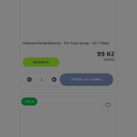
Helena Vondráčková - I'm Your Song - LP / Vinyl
99 Kč
119 Kč
Skladem
Přidat do košíku
Akce