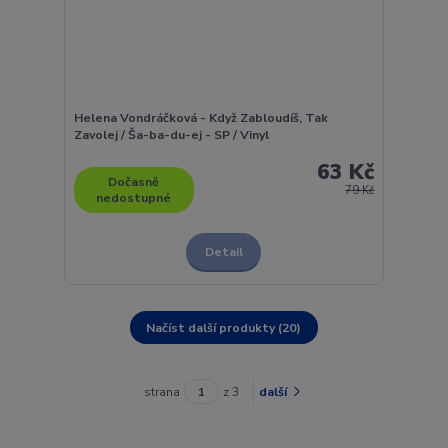
Helena Vondráčková - Když Zabloudíš, Tak
Zavolej / Ša-ba-du-ej - SP / Vinyl
63 Kč
Dočasně
79 Kč
nedostupné
Detail
Načíst další produkty (20)
strana
z 3
další