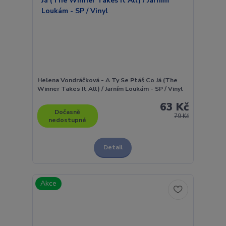
Helena Vondráčková - A Ty Se Ptáš Co Já (The
Winner Takes It All) / Jarním Loukám - SP / Vinyl
63 Kč
Dočasně
79 Kč
nedostupné
Detail
Akce