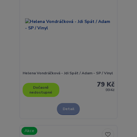
Helena Vondráčková - Jdi Spát / Adam - SP / Vinyl
79 Kč
Dočasně
99 Kč
nedostupné
Detail
Akce