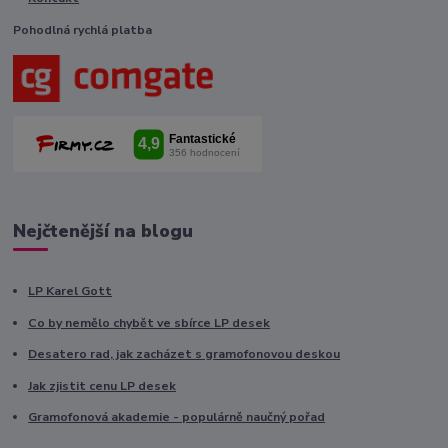
Pohodlná rychlá platba
Nejčtenější na blogu
LP Karel Gott
Co by nemělo chybět ve sbírce LP desek
Desatero rad, jak zacházet s gramofonovou deskou
Jak zjistit cenu LP desek
Gramofonová akademie - populárně naučný pořad