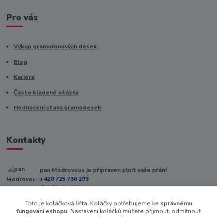
Pro vás
Výkup gramofonových desek
Blog
Kariéra
Často kladené otázky
Hodnocení stavu gramodesek
Kontakty
pan Modrovous je připraven plnit vaše přání
+420 725 736 293
(Po-Pá, 8 - 16 hod.)
Toto je koláčková lišta. Koláčky potřebujeme ke
správnému
info@modrovous.cz
fungování eshopu
. Nastavení koláčků můžete přijmout, odmítnout