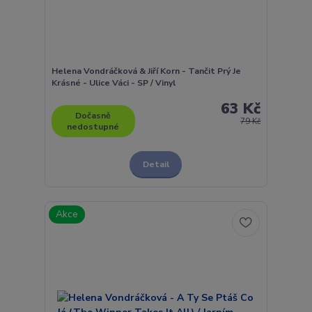
Helena Vondráčková & Jiří Korn - Tančit Prý Je
Krásné - Ulice Váci - SP / Vinyl
63 Kč
Dočasně
79 Kč
nedostupné
Detail
Akce