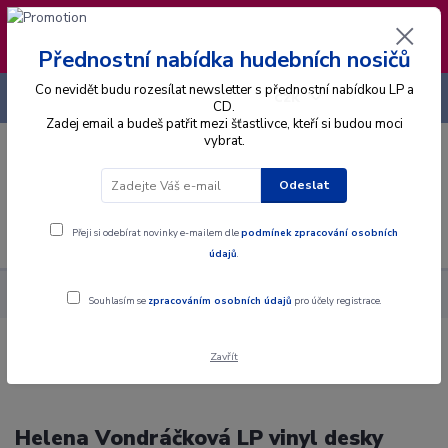
❣️ Od 4.8. do 13.8. čerpám dovolenou. Datum
expedice objednávek se posouvá na pátek
14.8.2026 🐋
Přednostní nabídka hudebních nosičů
Co nevidět budu rozesílat newsletter s přednostní nabídkou LP a
+420 725 736 293
CZK
(Po-Pá, 8 - 16 hod.)
CD.
Zadej email a budeš patřit mezi šťastlivce, kteří si budou moci
vybrat.
0
0 Kč
Odeslat
Menu
Přeji si odebírat novinky e-mailem dle
podmínek zpracování osobních
údajů
.
Hudební styly
Pop
Helena Vondráčková
Souhlasím se
zpracováním osobních údajů
pro účely registrace.
Zavřít
Helena Vondráčková LP vinyl desky