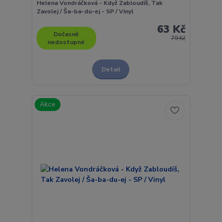
Helena Vondráčková - Když Zabloudíš, Tak
Zavolej / Ša-ba-du-ej - SP / Vinyl
63 Kč
Dočasně
79 Kč
nedostupné
Detail
Akce