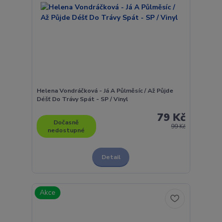
Helena Vondráčková - Já A Půlměsíc / Až Půjde
Déšť Do Trávy Spát - SP / Vinyl
79 Kč
Dočasně
99 Kč
nedostupné
Detail
Akce