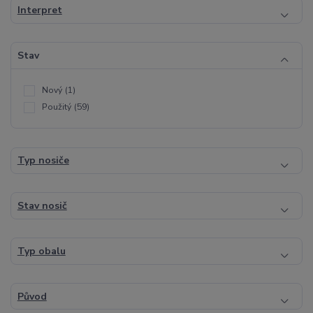
Interpret
Stav
Nový
(1)
Použitý
(59)
Typ nosiče
Stav nosič
Typ obalu
Původ