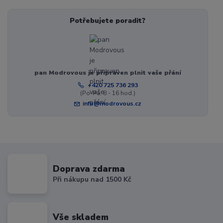
Potřebujete poradit?
pan Modrovous je připraven plnit vaše přání
+420 725 736 293
(Po-Pá, 8 - 16 hod.)
info@modrovous.cz
Doprava zdarma
Při nákupu nad 1500 Kč
Vše skladem