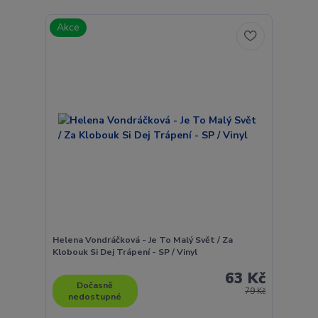
Akce
Helena Vondráčková - Je To Malý Svět / Za
Klobouk Si Dej Trápení - SP / Vinyl
63 Kč
Dočasně
79 Kč
nedostupné