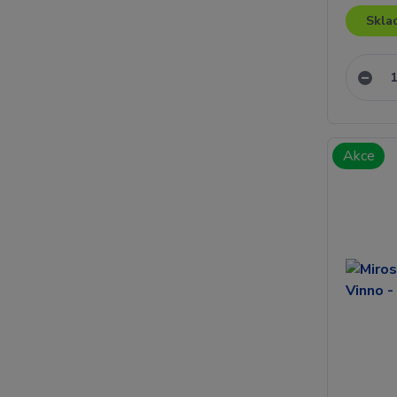
Skla
Akce