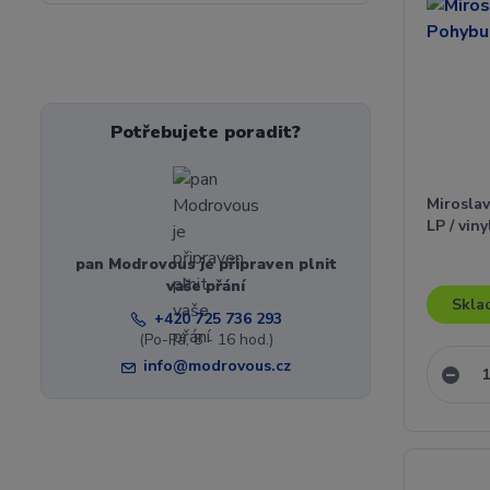
Potřebujete poradit?
Miroslav
LP / viny
pan Modrovous je připraven plnit
vaše přání
Skla
+420 725 736 293
(Po-Pá, 8 - 16 hod.)
info@modrovous.cz