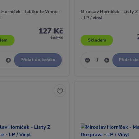
 Horníček - Jablko Je Vinno -
Miroslav Horníček - Listy 
yl
- LP / vinyl
127 Kč
153 Kč
dem
Skladem
Přidat do košíku
Přidat do