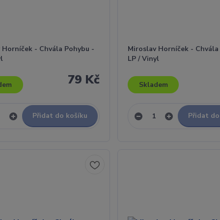
 Horníček - Chvála Pohybu -
Miroslav Horníček - Chvála
yl
LP / Vinyl
79 Kč
dem
Skladem
Přidat do košíku
Přidat do