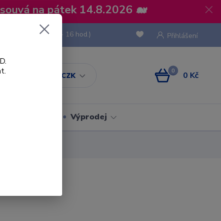
osouvá na pátek 14.8.2026 🐋
 736 293
(Po-Pá, 8 - 16 hod.)
Přihlášení
D.
t.
0
0 Kč
CZK
Obaly
Výprodej