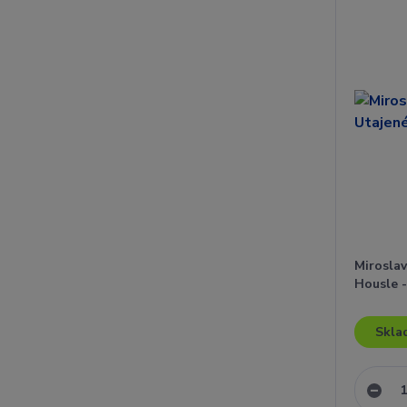
Mirosla
Housle -
Skla