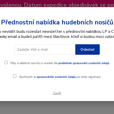
dovolenou. Datum expedice objednávek se p
niky
Nevíte si rady? Zavolejte.
+420 725
Více
Přednostní nabídka hudebních nosičů
o nevidět budu rozesílat newsletter s přednostní nabídkou LP a C
adej email a budeš patřit mezi šťastlivce, kteří si budou moci vybra
Hledat
Odeslat
Interpret
Karel Gott
Dárkové poukazy
Přeji si odebírat novinky e-mailem dle
podmínek zpracování osobních údajů
.
Souhlasím se
zpracováním osobních údajů
pro účely registrace.
Zavřít