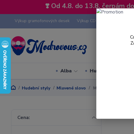
❣️ Od 4.8. do 13.8. čerpám 
Výkup gramofonových desek
Výkup CD
Výkup hi-fi tech
C
Z
Alba
Hudební styly
Hudební styly
Mluvené slovo
Miroslav Horníček
Cena: