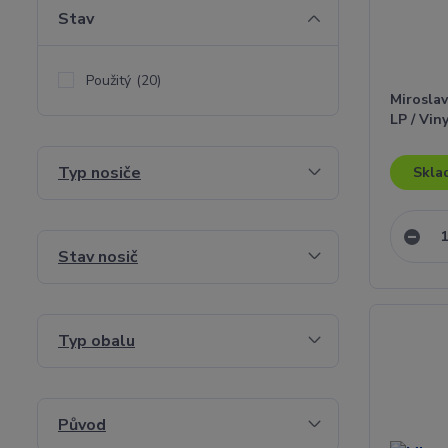
Stav
Použitý
(20)
Miroslav
LP / Vin
Typ nosiče
Skla
Stav nosič
Typ obalu
Původ