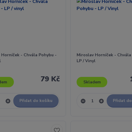
 Horníček - Chvála Pohybu -
Miroslav Horníček - Chvála
l
LP / Vinyl
79 Kč
dem
Skladem
Přidat do košíku
Přidat do