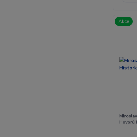
Akce
Miroslav
Hovorů H