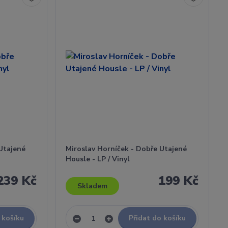
Utajené
Miroslav Horníček - Dobře Utajené
Housle - LP / Vinyl
239 Kč
199 Kč
Skladem
 košíku
Přidat do košíku