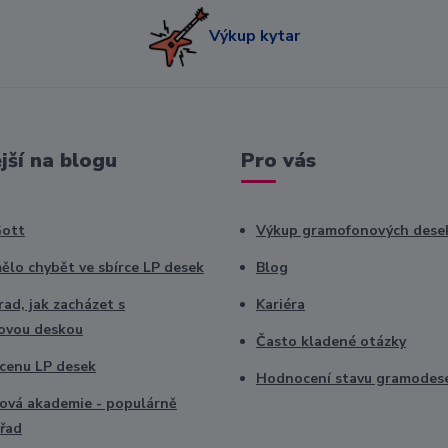
Výkup kytar
jší na blogu
Pro vás
Gott
Výkup gramofonových dese
ělo chybět ve sbírce LP desek
Blog
ad, jak zacházet s
Kariéra
ovou deskou
Často kladené otázky
t cenu LP desek
Hodnocení stavu gramodes
vá akademie - populárně
řad