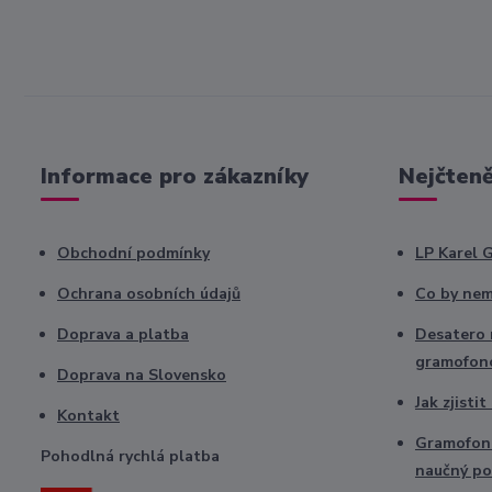
Informace pro zákazníky
Nejčteně
Obchodní podmínky
LP Karel 
Ochrana osobních údajů
Co by nem
Doprava a platba
Desatero r
gramofon
Doprava na Slovensko
Jak zjisti
Kontakt
Gramofono
Pohodlná rychlá platba
naučný po