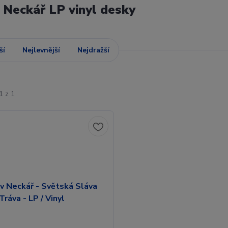
 Neckář LP vinyl desky
ší
Nejlevnější
Nejdražší
1 z 1