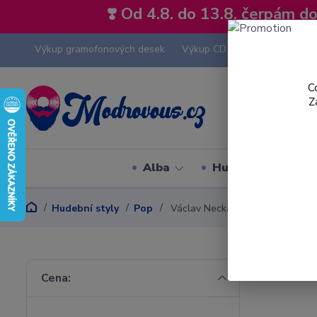
❣️ Od 4.8. do 13.8. čerpám 
Výkup gramofonových desek
Výkup CD
Výkup hi-fi tech
C
Z
Alba
Hudební styly
Hudební styly
Pop
Václav Neckář
Cena: