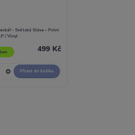
eckář - Světská Sláva – Polní
LP / Vinyl
499 Kč
dem
Přidat do košíku