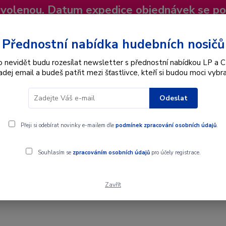
dovolenou. Datum expedice objednávek se p
niky
Nevíte si rady? Zavolejte.
+420 725
Více
Přednostní nabídka hudebních nosičů
o nevidět budu rozesílat newsletter s přednostní nabídkou LP a C
adej email a budeš patřit mezi šťastlivce, kteří si budou moci vybra
Hledat
Odeslat
Interpret
Karel Gott
Dárkové poukazy
Přeji si odebírat novinky e-mailem dle
podmínek zpracování osobních údajů
.
Souhlasím se
zpracováním osobních údajů
pro účely registrace.
Zavřít