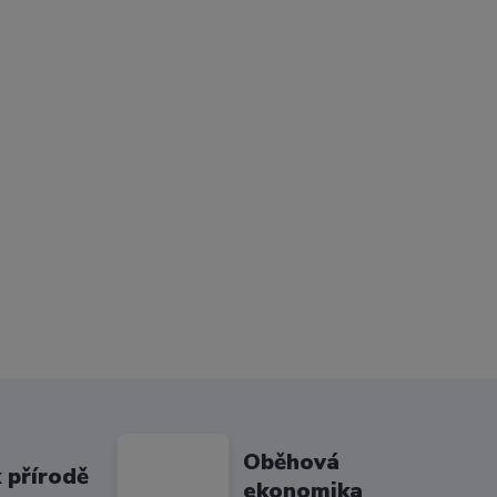
Oběhová
 přírodě
ekonomika