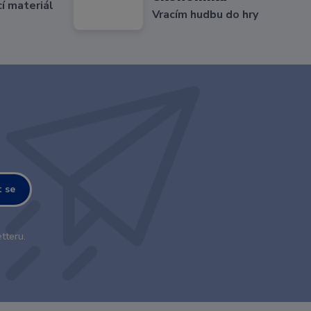
cí materiál
Vracím hudbu do hry
t se
tteru.