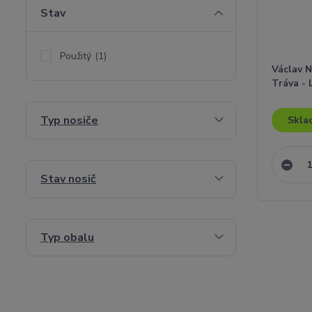
Stav
Použitý
(1)
Václav N
Tráva - 
Typ nosiče
Skla
Stav nosič
Typ obalu