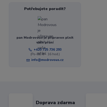
Potřebujete poradit?
pan Modrovous je připraven plnit
vaše přání
+420 725 736 293
(Po-Pá, 8 - 16 hod.)
info@modrovous.cz
Doprava zdarma