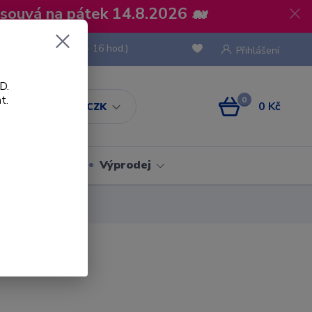
osouvá na pátek 14.8.2026 🐋
 736 293
(Po-Pá, 8 - 16 hod.)
Přihlášení
D.
t.
0
0 Kč
CZK
Obaly
Výprodej