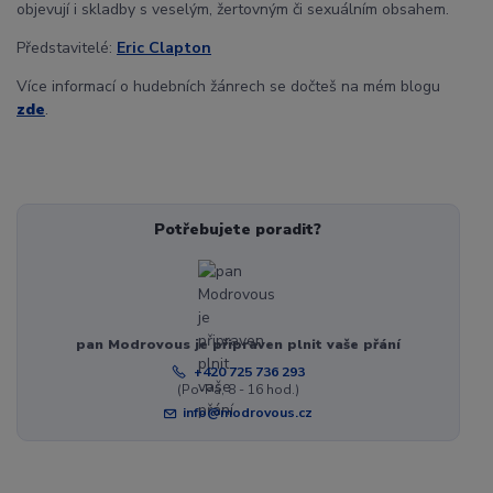
objevují i skladby s veselým, žertovným či sexuálním obsahem.
Představitelé:
Eric Clapton
Více informací o hudebních žánrech se dočteš na mém blogu
zde
.
Potřebujete poradit?
pan Modrovous je připraven plnit vaše přání
+420 725 736 293
(Po-Pá, 8 - 16 hod.)
info@modrovous.cz