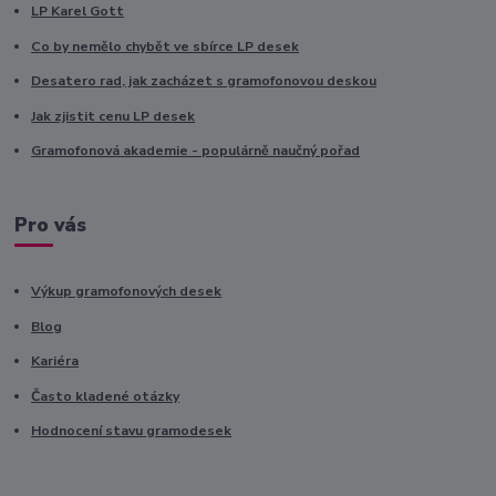
LP Karel Gott
Co by nemělo chybět ve sbírce LP desek
Desatero rad, jak zacházet s gramofonovou deskou
Jak zjistit cenu LP desek
Gramofonová akademie - populárně naučný pořad
Pro vás
Výkup gramofonových desek
Blog
Kariéra
Často kladené otázky
Hodnocení stavu gramodesek