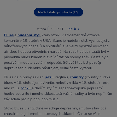
Načíst další produkty (20)
strana
z 11
další
Blues
je
hudební styl
, který vznikl v afroamerické otrocké
komunitě v 19. století v USA. Blues je hudební styl, vycházející z
náboženských gospelů a spirituálů a je velmi výrazně ovlivněno
africkou hudbou původních národů. Na rozdíl od spirituálů byl v
původním blues kladen hlavní důraz na sólový zpěv. Časté bylo
používání modelu zvolání-odpověď. Sólový hlas byl později
doprovázen hudebním nástrojem, velmi často kytarou.
Blues dalo přímý základ
jazzu
, ragtimu,
country
(country hudbu
blues v 19. století jen ovlivnilo, neboť vznikla v 18. století), rock
and rollu,
rocku
a dalším stylům západoevropské populární
hudby, ovlivnilo i mnoho skladatelů vážné hudby a bylo nepřímým
základem pro hip hop, pop music.
Slovo blues v angličtině vyjadřuje depresivní, smutný stav, což
charakterizuje i mnoho bluesových skladeb. Často se však