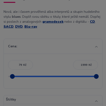
Nová, ale i časem prověřená alba interpretů a skupin hudebního
stylu
blues
. Doplň svou sbírku o tituly, které ještě nemáš. Dopřej
si poslech z analogových
gramodesek
nebo z digitálu -
CD
,
SACD
,
DVD
,
Blu-ray
.
Cena:
Kč
Kč
Štítky