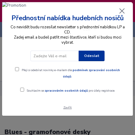
❣️ Od 4.8. do 13.8. čerpám dovolenou. Datum
expedice objednávek se posouvá na pátek
14.8.2026 🐋
Přednostní nabídka hudebních nosičů
Co nevidět budu rozesílat newsletter s přednostní nabídkou LP a
+420 725 736 293
CZK
(Po-Pá, 8 - 16 hod.)
CD.
Zadej email a budeš patřit mezi šťastlivce, kteří si budou moci
vybrat.
0
0 Kč
Odeslat
Menu
Přeji si odebírat novinky e-mailem dle
podmínek zpracování osobních
údajů
.
Hudební styly
Blues
Souhlasím se
zpracováním osobních údajů
pro účely registrace.
Zavřít
Blues - gramofonové desky