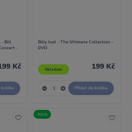
- Bill
Billy Joel - The Ultimate Collection -
Concert -
DVD
199 Kč
199 Kč
Skladem
 košíku
Přidat do košíku
Akce