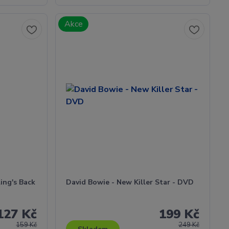
Akce
ing's Back
David Bowie - New Killer Star - DVD
127 Kč
199 Kč
159 Kč
249 Kč