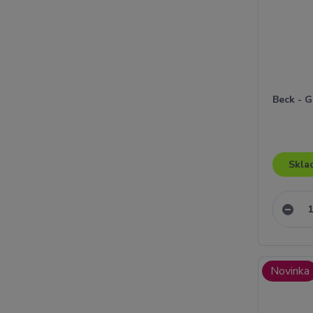
Beck - 
Skla
Novinka