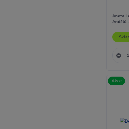
Aneta La
Andělů 
Skla
Akce