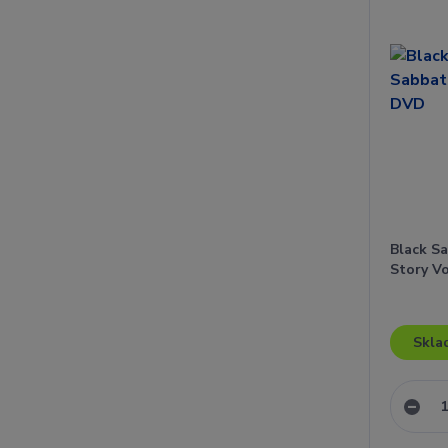
Black S
Story V
Skla