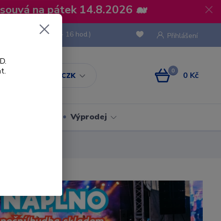
osouvá na pátek 14.8.2026 🐋
 736 293
(Po-Pá, 8 - 16 hod.)
Přihlášení
D.
t.
0
0 Kč
CZK
Obaly
Výprodej