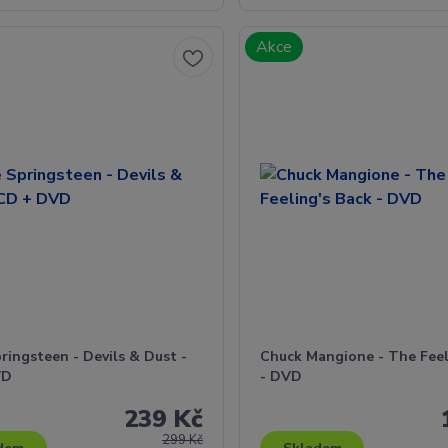
Akce
ringsteen - Devils & Dust -
Chuck Mangione - The Feel
VD
- DVD
239 Kč
299 Kč