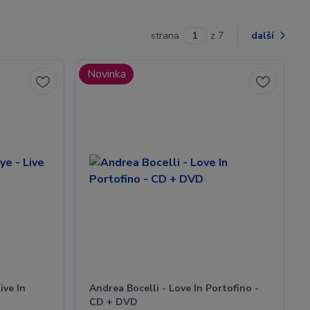
strana
z 7
další
Novinka
ive In
Andrea Bocelli - Love In Portofino -
CD + DVD