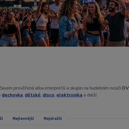
 časem prověřená alba interpretů a skupin na hudebním nosiči
DV
ů
dechovka
,
dětské
,
disco
,
elektronika
a další.
ší
Nejlevnější
Nejdražší