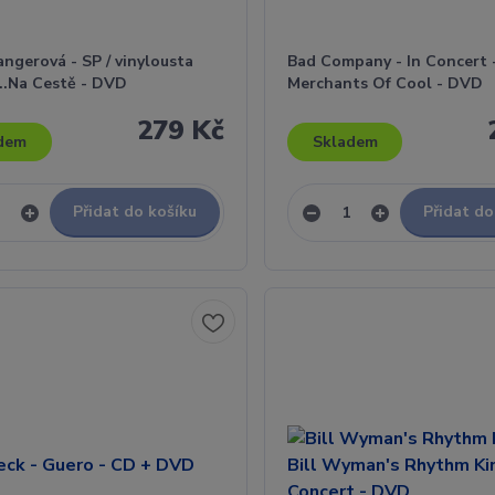
ngerová - SP / vinylousta
Bad Company - In Concert 
...Na Cestě - DVD
Merchants Of Cool - DVD
279 Kč
dem
Skladem
Přidat do košíku
Přidat do