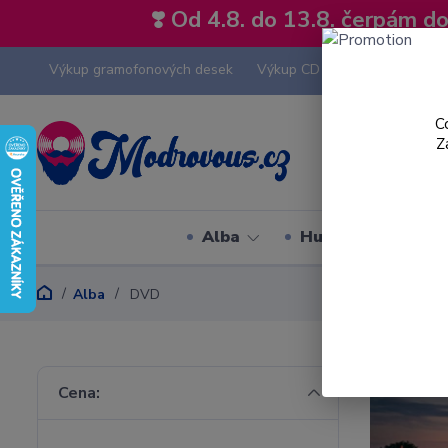
❣️ Od 4.8. do 13.8. čerpám 
Výkup gramofonových desek
Výkup CD
Výkup hi-fi tech
C
Z
Alba
Hudební styly
Alba
DVD
Cena: