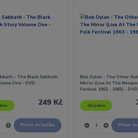
abbath - The Black Sabbath
Bob Dylan - The Other Sid
olume One - DVD
Mirror (Live At The Newpor
Festival 1963 - 1965) - DVD
249 Kč
dem
Skladem
Přidat do košíku
Přidat do