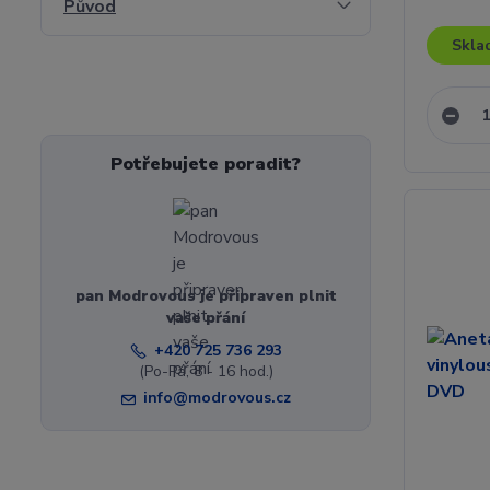
Původ
Skla
Potřebujete poradit?
pan Modrovous je připraven plnit
vaše přání
+420 725 736 293
(Po-Pá, 8 - 16 hod.)
info@modrovous.cz