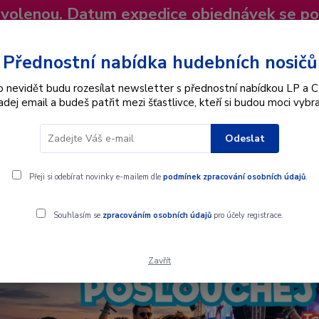
dovolenou. Datum expedice objednávek se p
niky
Nevíte si rady? Zavolejte.
+420 725
Více
Přednostní nabídka hudebních nosičů
o nevidět budu rozesílat newsletter s přednostní nabídkou LP a C
adej email a budeš patřit mezi šťastlivce, kteří si budou moci vybra
Hledat
Odeslat
Interpret
Karel Gott
Dárkové poukazy
Přeji si odebírat novinky e-mailem dle
podmínek zpracování osobních údajů
.
Souhlasím se
zpracováním osobních údajů
pro účely registrace.
Zavřít