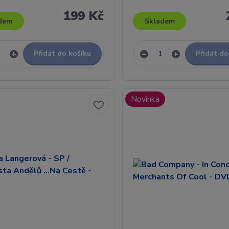
199 Kč
dem
Skladem
Přidat do košíku
Přidat do
Novinka