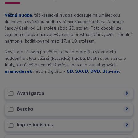
Vážná hudba
, též
klasická hudba
odkazuje na uměleckou,
duchovní a světskou hudbu v rámci západní kultury. Zahrnuje
časový úsek, od 11. století až do 20. století. Toto období lze
zejména charakterizovat vývojem a převládajícím využitím tonální
harmonie, kodifikované mezi 17. a 19. stoletím.
Nová, ale i časem prověřená alba interpretů a skladatelů
hudebního stylu
vážná (klasická) hudba
. Doplň svou sbírku o
tituly, které ještě nemáš. Dopřej si poslech z analogových
gramodesek
nebo z digitálu -
CD
,
SACD
,
DVD
,
Blu-ray
.
Avantgarda
Baroko
Impresionismus