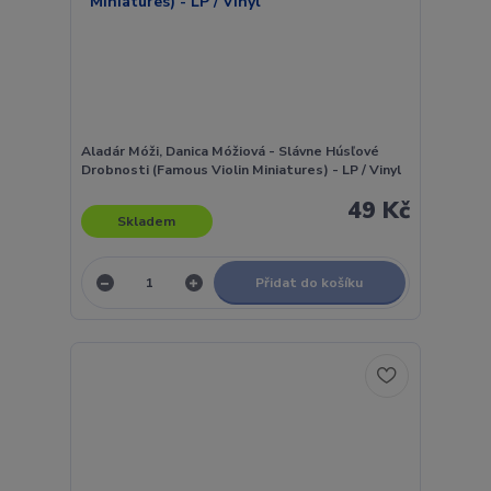
Aladár Móži, Danica Móžiová - Slávne Húsľové
Drobnosti (Famous Violin Miniatures) - LP / Vinyl
49 Kč
Skladem
Přidat do košíku