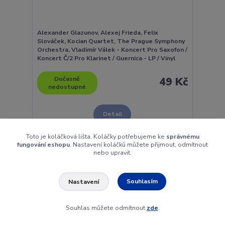
Alexander Glazunov, Alexej Frieda, Felix
Slováček, Kocian Quartet, The Prague Symphony
Orchestra, Vladimír Válek - Koncert Pro Saxofon /
Koncert Č/2 Pro Klarinet / Guernica - LP / Vinyl
Dočasně
49 Kč
nedostupné
Detail
Toto je koláčková lišta. Koláčky potřebujeme ke
správnému
fungování eshopu
. Nastavení koláčků můžete přijmout, odmítnout
nebo upravit.
Souhlasím
Nastavení
Souhlas můžete odmítnout
zde
.