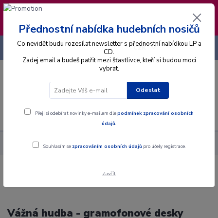
❣️ Od 4.8. do 13.8. čerpám dovolenou. Datum
expedice objednávek se posouvá na pátek
14.8.2026 🐋
Přednostní nabídka hudebních nosičů
Co nevidět budu rozesílat newsletter s přednostní nabídkou LP a
+420 725 736 293
CZK
(Po-Pá, 8 - 16 hod.)
CD.
Zadej email a budeš patřit mezi šťastlivce, kteří si budou moci
vybrat.
0
0 Kč
Odeslat
Menu
Přeji si odebírat novinky e-mailem dle
podmínek zpracování osobních
údajů
.
Hudební styly
Vážná hudba
Souhlasím se
zpracováním osobních údajů
pro účely registrace.
Zavřít
Vážná hudba - gramofonové desky