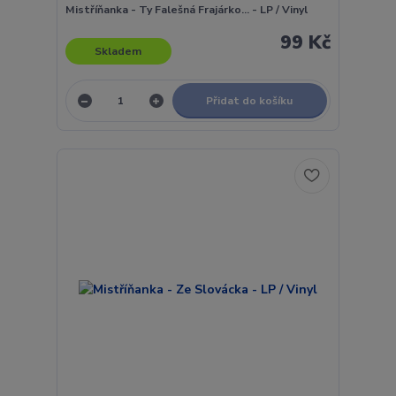
Mistříňanka - Ty Falešná Frajárko... - LP / Vinyl
99 Kč
Skladem
Přidat do košíku