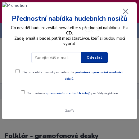
❣️ Od 4.8. do 13.8. čerpám dovolenou. Datum
expedice objednávek se posouvá na pátek
14.8.2026 🐋
Přednostní nabídka hudebních nosičů
Co nevidět budu rozesílat newsletter s přednostní nabídkou LP a
+420 725 736 293
CZK
(Po-Pá, 8 - 16 hod.)
CD.
Zadej email a budeš patřit mezi šťastlivce, kteří si budou moci
vybrat.
0
0 Kč
Odeslat
Menu
Přeji si odebírat novinky e-mailem dle
podmínek zpracování osobních
údajů
.
Hudební styly
Folklór
Souhlasím se
zpracováním osobních údajů
pro účely registrace.
Zavřít
Folklór - gramofonové desky