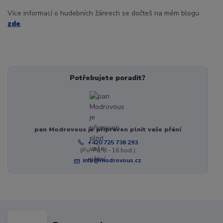
Více informací o hudebních žánrech se dočteš na mém blogu
zde
.
Potřebujete poradit?
pan Modrovous je připraven plnit vaše přání
+420 725 736 293
(Po-Pá, 8 - 16 hod.)
info@modrovous.cz