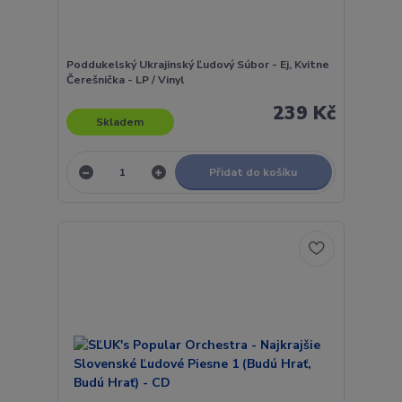
Poddukelský Ukrajinský Ľudový Súbor - Ej, Kvitne
Čerešnička - LP / Vinyl
239 Kč
Skladem
Přidat do košíku