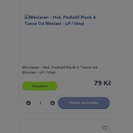
Břeclavan - Hoš, Podluží! Písně A Tance Od
Břeclavi - LP / Vinyl
79 Kč
Skladem
Přidat do košíku