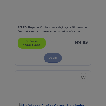
SĽUK's Popular Orchestra - Najkrajšie Slovenské
Ľudové Piesne 1 (Budú Hrať, Budú Hrať) - CD
Dočasně
99 Kč
nedostupné
Detail