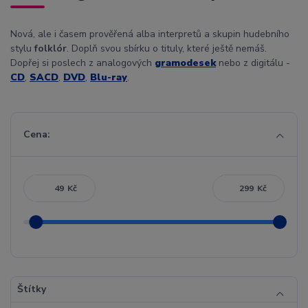
Nová, ale i časem prověřená alba interpretů a skupin hudebního
stylu
folklór
. Doplň svou sbírku o tituly, které ještě nemáš.
Dopřej si poslech z analogových
gramodesek
nebo z digitálu -
CD
,
SACD
,
DVD
,
Blu-ray
.
Cena:
Kč
Kč
Štítky