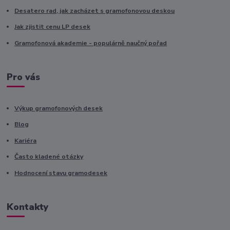
Desatero rad, jak zacházet s gramofonovou deskou
Jak zjistit cenu LP desek
Gramofonová akademie - populárně naučný pořad
Pro vás
Výkup gramofonových desek
Blog
Kariéra
Často kladené otázky
Hodnocení stavu gramodesek
Kontakty