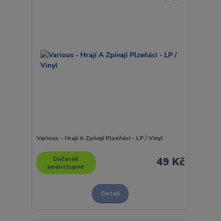
Various - Hrají A Zpívají Plzeňáci - LP / Vinyl
Dočasně
49 Kč
nedostupné
Detail