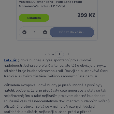
Vonicka Dulcimer Band - Folk Songs From
Moravian Wallachia - LP / Vinyl
299 Kč
Skladem
Přidat do košíku
strana
z 1
Folklór
(lidová hudba) je ryze spontánní projev lidové
hudebnosti. Jedná se o písně a tance, ale též o obyčeje a zvyky,
při nichž hraje hudba významnou roli. Rozvíjí se a uchovává ústní
tradicí a její tvůrci zůstávají většinou anonymní ale nemusí.
Základem evropské lidové hudby je píseň. Mnohé z písní byly
natolik oblíbeny, že si je předávaly celé generace a staly se tak
nejpřirozenějším a také nejčistším projevem obecné hudebnosti,
současně však též neocenitelným dokumentem hudebních kořenů
příslušného etnika. Zpívá se v nich o přirozených lidských
potřebách a tužbách, nejčastěji o lásce, práci a přírodě.