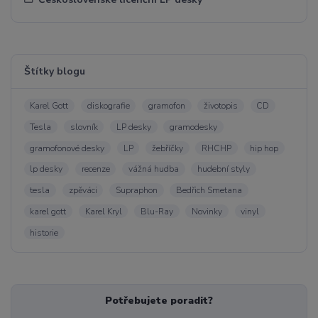
Štítky blogu
Karel Gott
diskografie
gramofon
životopis
CD
Tesla
slovník
LP desky
gramodesky
gramofonové desky
LP
žebříčky
RHCHP
hip hop
lp desky
recenze
vážná hudba
hudební styly
tesla
zpěváci
Supraphon
Bedřich Smetana
karel gott
Karel Kryl
Blu-Ray
Novinky
vinyl
historie
Potřebujete poradit?