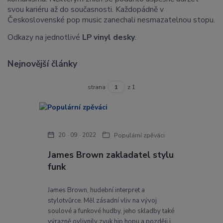
svou kariéru až do současnosti. Každopádně v
Československé pop music zanechali nesmazatelnou stopu.
Odkazy na jednotlivé
LP vinyl desky
.
Nejnovější články
strana
z 1
20
09
2022
Populární zpěváci
James Brown zakladatel stylu
funk
James Brown, hudební interpret a
stylotvůrce. Měl zásadní vliv na vývoj
soulové a funkové hudby, jeho skladby také
výrazně ovlivnily zvuk hip hopu a později i