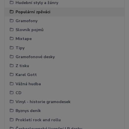
Hudební styly a žánry
Populární zpěváci
Gramofony
Slovník pojmů
Mixtape
Tipy
Gramofonové desky
Z tisku
Karel Gott
Vážná hudba
CD
Vinyl - historie gramodesek
Byznys deník
Prokletí rock and rollu
Československé licenční LP desky