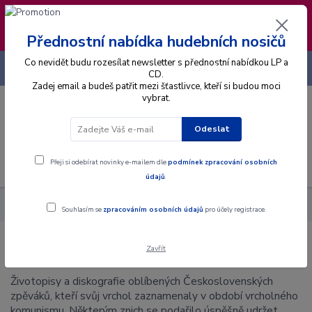
❣️ Od 4.8. do 13.8. čerpám dovolenou. Datum
expedice objednávek se posouvá na pátek
14.8.2026 🐋
Přednostní nabídka hudebních nosičů
Co nevidět budu rozesílat newsletter s přednostní nabídkou LP a
+420 725 736 293
CZK
(Po-Pá, 8 - 16 hod.)
CD.
Zadej email a budeš patřit mezi šťastlivce, kteří si budou moci
vybrat.
0
0 Kč
Odeslat
Menu
Přeji si odebírat novinky e-mailem dle
podmínek zpracování osobních
údajů
.
Blog
Populární zpěváci
Souhlasím se
zpracováním osobních údajů
pro účely registrace.
Populární zpěváci
Zavřít
Životopisy a diskografie oblíbených Československých
zpěváků, kteří svůj vrchol zaznamenaly v období vrcholného
komunismu. Některým znich se podařilo úspěšně udržet