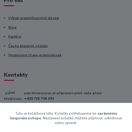
Pro vás
Výkup gramofonových desek
Blog
Kariéra
Často kladené otázky
Hodnocení stavu gramodesek
Kontakty
pan Modrovous je připraven plnit vaše přání
+420 725 736 293
(Po-Pá, 8 - 16 hod.)
Toto je koláčková lišta. Koláčky potřebujeme ke
správnému
info@modrovous.cz
fungování eshopu
. Nastavení koláčků můžete přijmout, odmítnout
nebo upravit.