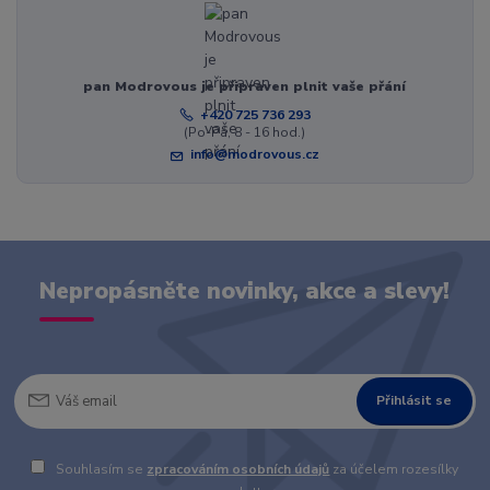
pan Modrovous je připraven plnit vaše přání
+420 725 736 293
(Po-Pá, 8 - 16 hod.)
info@modrovous.cz
Nepropásněte novinky, akce a slevy!
Přihlásit se
Souhlasím se
zpracováním osobních údajů
za účelem rozesílky