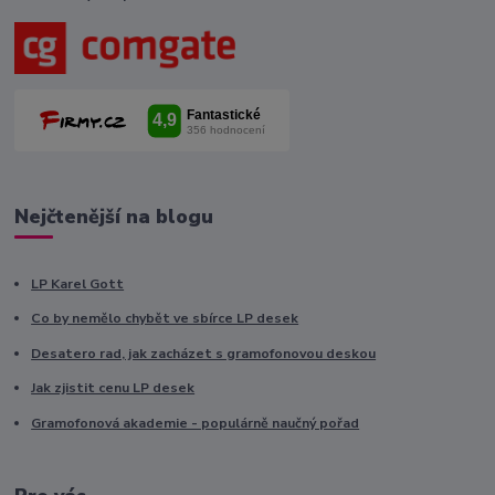
Nejčtenější na blogu
LP Karel Gott
Co by nemělo chybět ve sbírce LP desek
Desatero rad, jak zacházet s gramofonovou deskou
Jak zjistit cenu LP desek
Gramofonová akademie - populárně naučný pořad