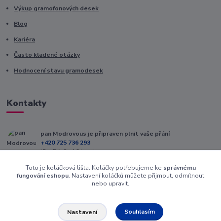
Výkup gramofonových desek
Blog
Kariéra
Často kladené otázky
Hodnocení stavu gramodesek
Kontakty
pan Modrovous je připraven plnit vaše přání
+420 725 736 293
(Po-Pá, 8 - 16 hod.)
Toto je koláčková lišta. Koláčky potřebujeme ke
správnému
info@modrovous.cz
fungování eshopu
. Nastavení koláčků můžete přijmout, odmítnout
nebo upravit.
Souhlasím
Nastavení