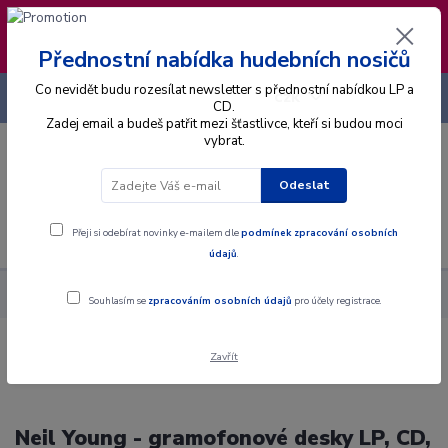
❣️ Od 4.8. do 13.8. čerpám dovolenou. Datum
expedice objednávek se posouvá na pátek
14.8.2026 🐋
Přednostní nabídka hudebních nosičů
Co nevidět budu rozesílat newsletter s přednostní nabídkou LP a
+420 725 736 293
CZK
(Po-Pá, 8 - 16 hod.)
CD.
Zadej email a budeš patřit mezi šťastlivce, kteří si budou moci
vybrat.
0
0 Kč
Odeslat
Menu
Přeji si odebírat novinky e-mailem dle
podmínek zpracování osobních
údajů
.
Interpret
Y
Young Neil
Souhlasím se
zpracováním osobních údajů
pro účely registrace.
Zavřít
Neil Young - gramofonové desky LP, CD,