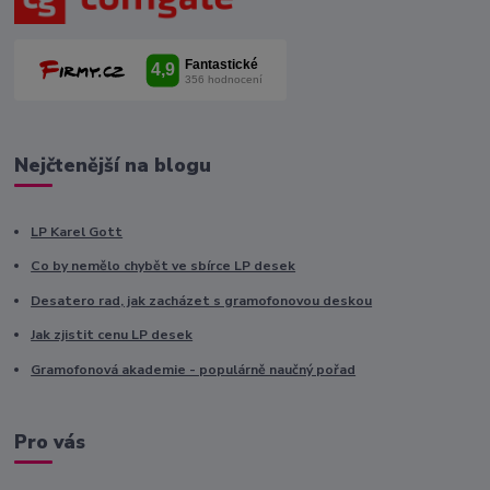
Nejčtenější na blogu
LP Karel Gott
Co by nemělo chybět ve sbírce LP desek
Desatero rad, jak zacházet s gramofonovou deskou
Jak zjistit cenu LP desek
Gramofonová akademie - populárně naučný pořad
Pro vás