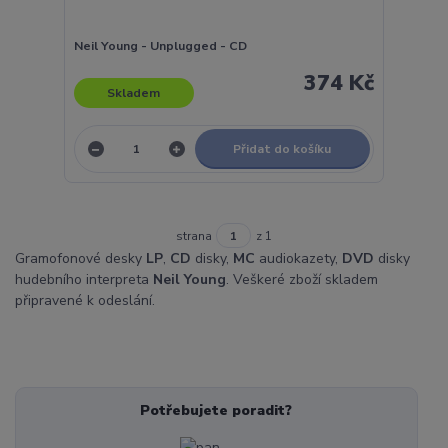
Neil Young - Unplugged - CD
374 Kč
Skladem
Přidat do košíku
strana
z 1
Gramofonové desky
LP
,
CD
disky,
MC
audiokazety,
DVD
disky
hudebního interpreta
Neil Young
. Veškeré zboží skladem
připravené k odeslání.
Potřebujete poradit?