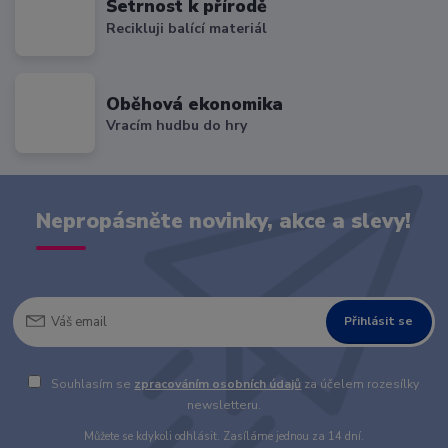
Šetrnost k přírodě
Recikluji balící materiál
Oběhová ekonomika
Vracím hudbu do hry
Nepropásněte novinky, akce a slevy!
Přihlásit se
Souhlasím se
zpracováním osobních údajů
za účelem rozesílky
newsletteru.
Můžete se kdykoli odhlásit. Zasíláme jednou za 14 dní.