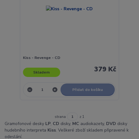
Kiss - Revenge - CD
379 Kč
Skladem
Přidat do košíku
strana
z 1
Gramofonové desky
LP
,
CD
disky,
MC
audiokazety,
DVD
disky
hudebního interpreta
Kiss
. Veškeré zboží skladem připravené k
odeslání.