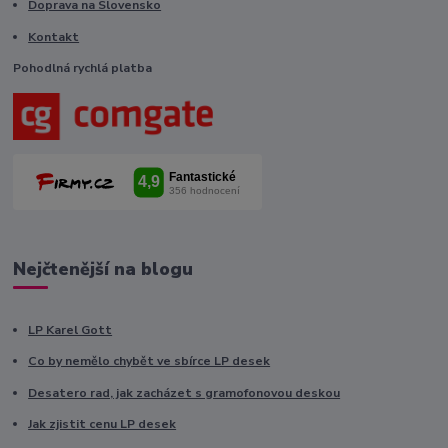
Doprava na Slovensko
Kontakt
Pohodlná rychlá platba
Nejčtenější na blogu
LP Karel Gott
Co by nemělo chybět ve sbírce LP desek
Desatero rad, jak zacházet s gramofonovou deskou
Jak zjistit cenu LP desek