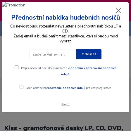
❣️ Od 4.8. do 13.8. čerpám dovolenou. Datum
expedice objednávek se posouvá na pátek
14.8.2026 🐋
Přednostní nabídka hudebních nosičů
Co nevidět budu rozesílat newsletter s přednostní nabídkou LP a
+420 725 736 293
CZK
(Po-Pá, 8 - 16 hod.)
CD.
Zadej email a budeš patřit mezi šťastlivce, kteří si budou moci
vybrat.
0
0 Kč
Odeslat
Menu
Přeji si odebírat novinky e-mailem dle
podmínek zpracování osobních
údajů
.
Interpret
K
Kiss
Souhlasím se
zpracováním osobních údajů
pro účely registrace.
Zavřít
Kiss - gramofonové desky LP, CD, DVD,