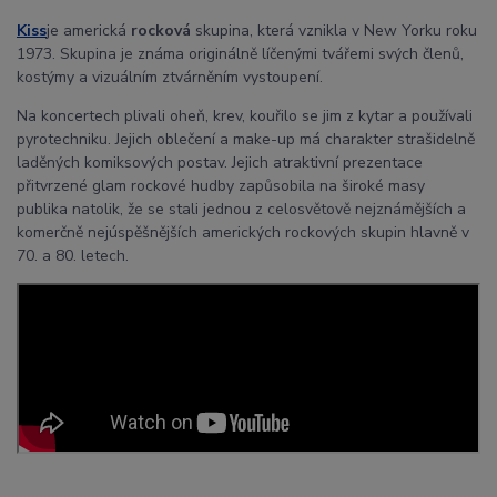
Kiss
je americká
rocková
skupina, která vznikla v New Yorku roku
1973. Skupina je známa originálně líčenými tvářemi svých členů,
kostýmy a vizuálním ztvárněním vystoupení.
Na koncertech plivali oheň, krev, kouřilo se jim z kytar a používali
pyrotechniku. Jejich oblečení a make-up má charakter strašidelně
laděných komiksových postav. Jejich atraktivní prezentace
přitvrzené glam rockové hudby zapůsobila na široké masy
publika natolik, že se stali jednou z celosvětově nejznámějších a
komerčně nejúspěšnějších amerických rockových skupin hlavně v
70. a 80. letech.