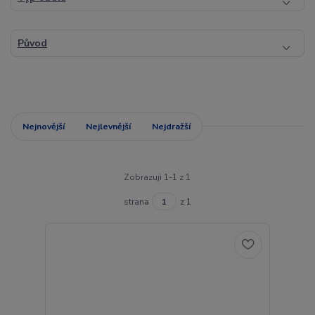
Původ
Nejnovější
Nejlevnější
Nejdražší
Zobrazuji 1-1 z 1
strana
z 1