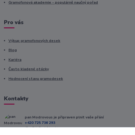
Gramofonová akademie - populárně naučný pořad
Pro vás
Výkup gramofonových desek
Blog
Kariéra
Často kladené otázky
Hodnocení stavu gramodesek
Kontakty
pan Modrovous je připraven plnit vaše přání
+420 725 736 293
(Po-Pá, 8 - 16 hod.)