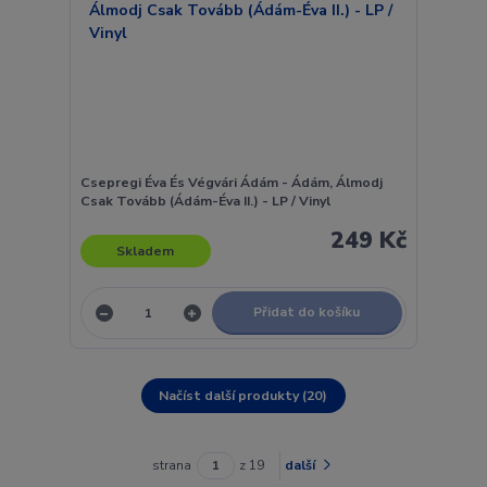
Csepregi Éva És Végvári Ádám - Ádám, Álmodj
Csak Tovább (Ádám-Éva II.) - LP / Vinyl
249 Kč
Skladem
Přidat do košíku
Načíst další produkty (20)
strana
z 19
další