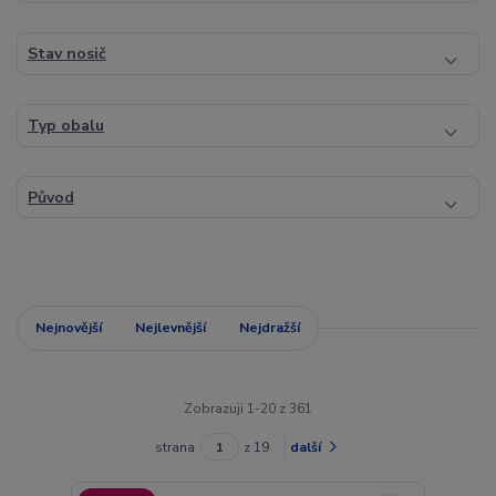
Stav nosič
Typ obalu
Původ
Nejnovější
Nejlevnější
Nejdražší
Zobrazuji 1-20 z 361
strana
z 19
další