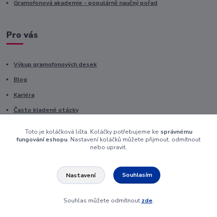
Gramofonová akademie - populárně naučný pořad
Pro vás
Výkup gramofonových desek
Blog
Kariéra
Často kladené otázky
Hodnocení stavu gramodesek
Toto je koláčková lišta. Koláčky potřebujeme ke
správnému
fungování eshopu
. Nastavení koláčků můžete přijmout, odmítnout
nebo upravit.
Kontakty
Souhlasím
Nastavení
pan Modrovous je připraven plnit vaše přání
+420 725 736 293
Souhlas můžete odmítnout
zde
.
(Po-Pá, 8 - 16 hod.)