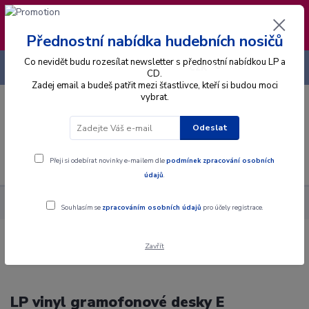
❣️ Od 4.8. do 13.8. čerpám dovolenou. Datum
expedice objednávek se posouvá na pátek
14.8.2026 🐋
Přednostní nabídka hudebních nosičů
Co nevidět budu rozesílat newsletter s přednostní nabídkou LP a
+420 725 736 293
CZK
(Po-Pá, 8 - 16 hod.)
CD.
Zadej email a budeš patřit mezi šťastlivce, kteří si budou moci
vybrat.
0
0 Kč
Odeslat
Menu
Přeji si odebírat novinky e-mailem dle
podmínek zpracování osobních
údajů
.
Interpret
E
Souhlasím se
zpracováním osobních údajů
pro účely registrace.
Zavřít
LP vinyl gramofonové desky E