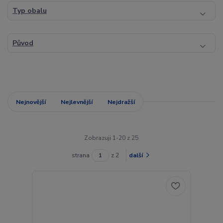
Typ obalu
Původ
Nejnovější
Nejlevnější
Nejdražší
Zobrazuji 1-20 z 25
strana
z 2
další