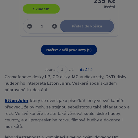
239 Kč
299 Kč
Skladem
Přidat do košíku
Načíst další produkty (5)
strana
z 2
další
Gramofonové desky
LP
,
CD
disky,
MC
audiokazety,
DVD
disky
hudebního interpreta
Elton John
. Veškeré zboží skladem
připravené k odeslání.
Elton John
, který se uvedl jako písničkář, brzy ve své kariéře
předvedl, že by mohl se stejnou sebejistotou také skládat pop a
rock. Ve své kariéře se ale také věnoval soulu, disko hudby,
country, ale i progresivního rocku, filmové hudby a dokonce i
muzikálů.
Jeho všestrannost, v kombinaci s melodickými dovednostmi,