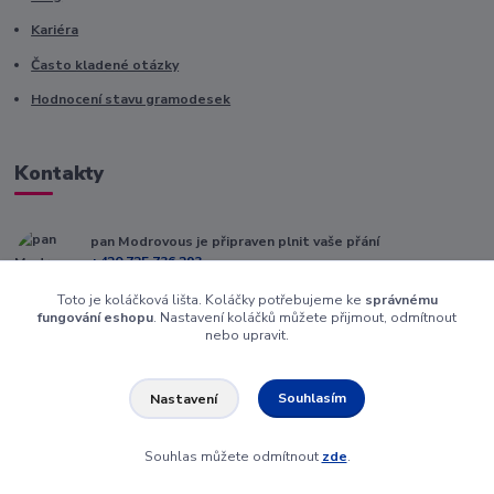
Kariéra
Často kladené otázky
Hodnocení stavu gramodesek
Kontakty
pan Modrovous je připraven plnit vaše přání
+420 725 736 293
(Po-Pá, 8 - 16 hod.)
Toto je koláčková lišta. Koláčky potřebujeme ke
správnému
fungování eshopu
. Nastavení koláčků můžete přijmout, odmítnout
info@modrovous.cz
nebo upravit.
Souhlasím
Nastavení
Souhlas můžete odmítnout
zde
.
Vytvořeno na
Eshop-rychle.cz