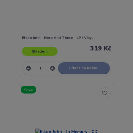
Elton John - Here And There - LP / Vinyl
319 Kč
Skladem
Přidat do košíku
Akce