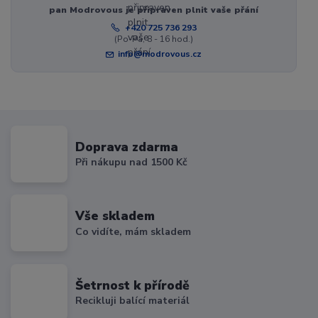
pan Modrovous je připraven plnit vaše přání
+420 725 736 293
(Po-Pá, 8 - 16 hod.)
info@modrovous.cz
Doprava zdarma
Při nákupu nad 1500 Kč
Vše skladem
Co vidíte, mám skladem
Šetrnost k přírodě
Recikluji balící materiál