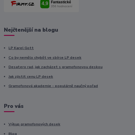
Nejčtenější na blogu
LP Karel Gott
Co by nemělo chybět ve sbírce LP desek
Desatero rad, jak zacházet s gramofonovou deskou
Jak zjistit cenu LP desek
Gramofonová akademie - populárně naučný pořad
Pro vás
Výkup gramofonových desek
Blog