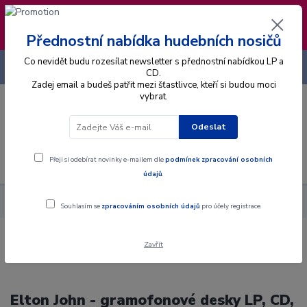
❣️ Od 4.8. do 13.8. čerpám dovolenou. Datum
expedice objednávek se posouvá na pátek
14.8.2026 🐋
Přednostní nabídka hudebních nosičů
Co nevidět budu rozesílat newsletter s přednostní nabídkou LP a
+420 725 736 293
CZK
(Po-Pá, 8 - 16 hod.)
CD.
Zadej email a budeš patřit mezi šťastlivce, kteří si budou moci
vybrat.
0
0 Kč
Odeslat
Menu
Přeji si odebírat novinky e-mailem dle
podmínek zpracování osobních
údajů
.
Interpret
J
John Elton
Souhlasím se
zpracováním osobních údajů
pro účely registrace.
Zavřít
Elton John - gramofonové desky LP, CD,