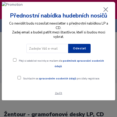
❣️ Od 4.8. do 13.8. čerpám dovolenou. Datum
expedice objednávek se posouvá na pátek
14.8.2026 🐋
Přednostní nabídka hudebních nosičů
Co nevidět budu rozesílat newsletter s přednostní nabídkou LP a
+420 725 736 293
CZK
(Po-Pá, 8 - 16 hod.)
CD.
Zadej email a budeš patřit mezi šťastlivce, kteří si budou moci
vybrat.
0
0 Kč
Odeslat
Menu
Přeji si odebírat novinky e-mailem dle
podmínek zpracování osobních
údajů
.
Interpret
Ž
Žentour
Souhlasím se
zpracováním osobních údajů
pro účely registrace.
Zavřít
Žentour - gramofonové desky LP, CD