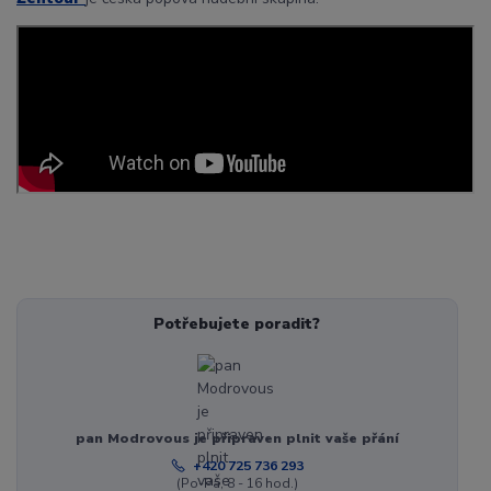
Potřebujete poradit?
pan Modrovous je připraven plnit vaše přání
+420 725 736 293
(Po-Pá, 8 - 16 hod.)