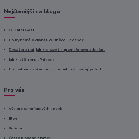
Nejčtenější na blogu
LP Karel Gott
Co by nemělo chybět ve sbírce LP desek
Desatero rad, jak zacházet s gramofonovou deskou
Jak zjistit cenu LP desek
Gramofonová akademie - populárně naučný pořad
Pro vás
Výkup gramofonových desek
Blog
Kariéra
Často kladené otázky