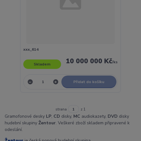
xxx_614
10 000 000 Kč
/
ks
Skladem
Přidat do košíku
strana
z 1
Gramofonové desky
LP
,
CD
disky,
MC
audiokazety,
DVD
disky
hudební skupiny
Žentour
. Veškeré zboží skladem připravené k
odeslání.
Žentour
je česká popová hudební skupina.