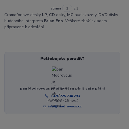
strana
z 1
Gramofonové desky
LP
,
CD
disky,
MC
audiokazety,
DVD
disky
hudebního interpreta
Brian Eno
. Veškeré zboží skladem
připravené k odeslání.
Potřebujete poradit?
pan Modrovous je připraven plnit vaše přání
+420 725 736 293
(Po-Pá, 8 - 16 hod.)
info@modrovous.cz