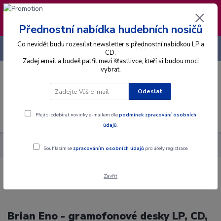
❣️ Od 4.8. do 13.8. čerpám dovolenou. Datum
expedice objednávek se posouvá na pátek
14.8.2026 🐋
Přednostní nabídka hudebních nosičů
Co nevidět budu rozesílat newsletter s přednostní nabídkou LP a
+420 725 736 293
CZK
(Po-Pá, 8 - 16 hod.)
CD.
Zadej email a budeš patřit mezi šťastlivce, kteří si budou moci
vybrat.
0
0 Kč
Odeslat
Menu
Přeji si odebírat novinky e-mailem dle
podmínek zpracování osobních
údajů
.
Interpret
E
Eno Brian
Souhlasím se
zpracováním osobních údajů
pro účely registrace.
Zavřít
Brian Eno - gramofonové desky LP, CD,