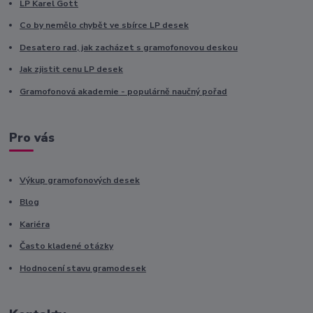
LP Karel Gott
Co by nemělo chybět ve sbírce LP desek
Desatero rad, jak zacházet s gramofonovou deskou
Jak zjistit cenu LP desek
Gramofonová akademie - populárně naučný pořad
Pro vás
Výkup gramofonových desek
Blog
Kariéra
Často kladené otázky
Hodnocení stavu gramodesek