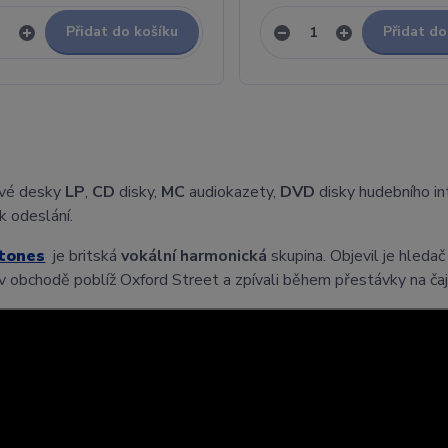
Přidat do košíku
Přidat do
vé desky
LP
,
CD
disky,
MC
audiokazety,
DVD
disky hudebního i
k odeslání.
tones
je britská
vokální harmonická
skupina. Objevil je hleda
v obchodě poblíž Oxford Street a zpívali během přestávky na čaj