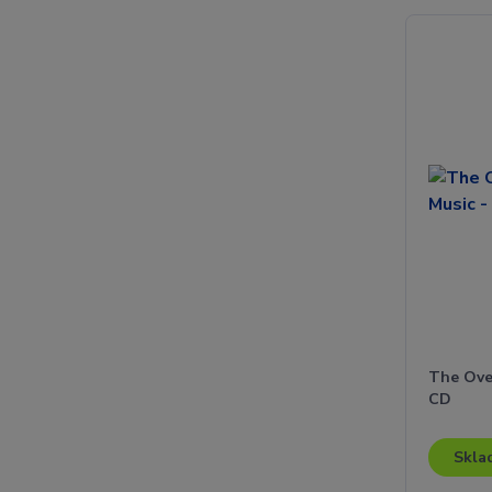
The Ove
CD
Skla