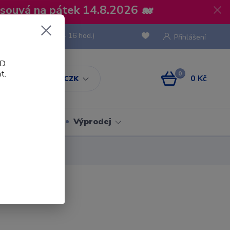
osouvá na pátek 14.8.2026 🐋
 736 293
(Po-Pá, 8 - 16 hod.)
Přihlášení
D.
t.
0
0 Kč
CZK
Obaly
Výprodej