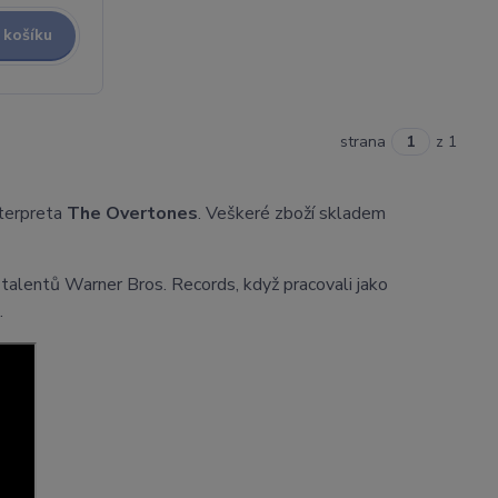
 košíku
strana
z 1
nterpreta
The Overtones
. Veškeré zboží skladem
č talentů Warner Bros. Records, když pracovali jako
.