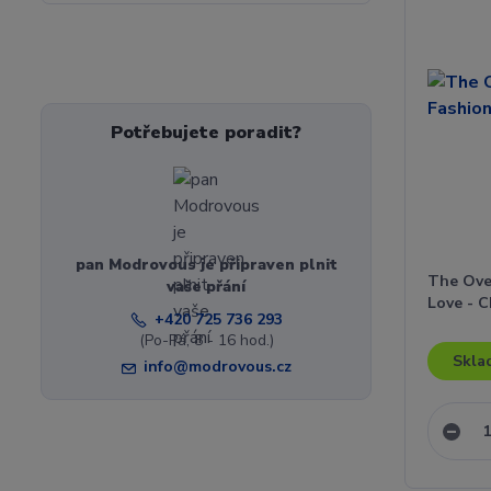
Potřebujete poradit?
pan Modrovous je připraven plnit
The Ove
vaše přání
Love - 
+420 725 736 293
(Po-Pá, 8 - 16 hod.)
Skla
info@modrovous.cz