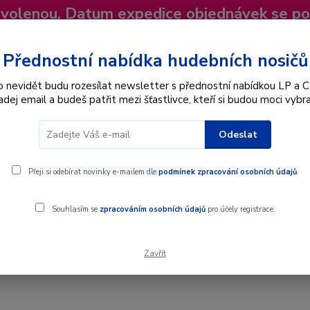
dovolenou. Datum expedice objednávek se p
niky
Nevíte si rady? Zavolejte.
+420 725
Více
Přednostní nabídka hudebních nosičů
o nevidět budu rozesílat newsletter s přednostní nabídkou LP a C
adej email a budeš patřit mezi šťastlivce, kteří si budou moci vybra
Hledat
Odeslat
Interpret
Karel Gott
Dárkové poukazy
Přeji si odebírat novinky e-mailem dle
podmínek zpracování osobních údajů
.
Souhlasím se
zpracováním osobních údajů
pro účely registrace.
Zavřít