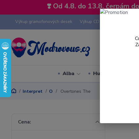
❣️ Od 4.8. do 13.8. čerpám 
Výkup gramofonových desek
Výkup CD
Výkup hi-fi tech
C
Z
Alba
Hudební styly
Interpret
O
Overtones The
Cena: