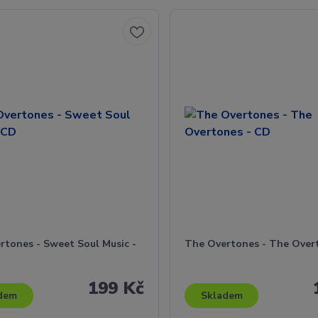
rtones - Sweet Soul Music -
The Overtones - The Over
199 Kč
dem
Skladem