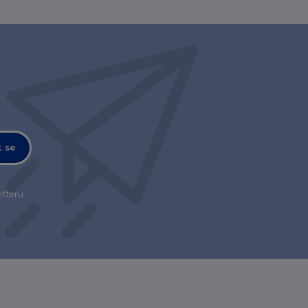
t se
tteru.