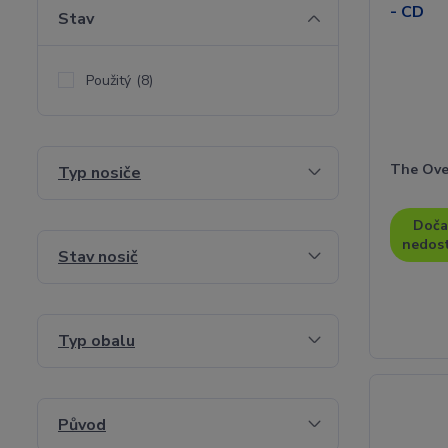
Stav
Použitý
(8)
The Ove
Typ nosiče
Doča
nedos
Stav nosič
Typ obalu
Původ