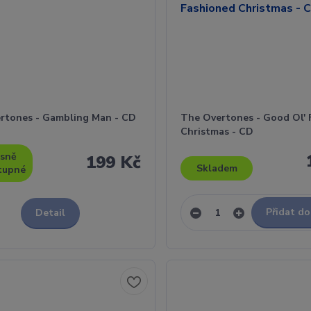
rtones - Gambling Man - CD
The Overtones - Good Ol' 
Christmas - CD
sně
199 Kč
Skladem
tupné
Přidat do
Detail