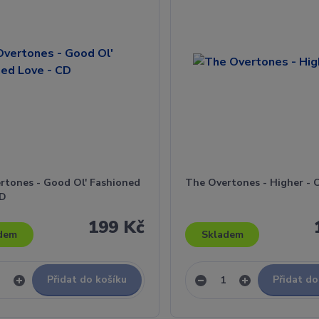
rtones - Good Ol' Fashioned
The Overtones - Higher - 
CD
199 Kč
dem
Skladem
Přidat do košíku
Přidat do