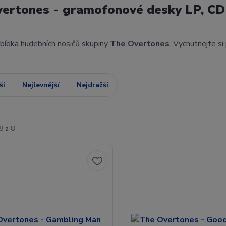
vertones - gramofonové desky LP, CD
abídka hudebních nosičů skupiny
The Overtones
. Vychutnejte s
ší
Nejlevnější
Nejdražší
8 z 8