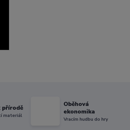
Oběhová
 přírodě
ekonomika
cí materiál
Vracím hudbu do hry