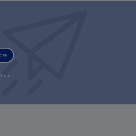
t se
tteru.