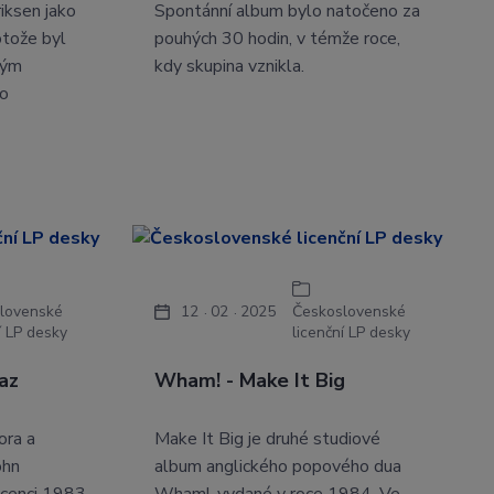
riksen jako
Spontánní album bylo natočeno za
otože byl
pouhých 30 hodin, v témže roce,
vým
kdy skupina vznikla.
po
lovenské
12
02
2025
Československé
í LP desky
licenční LP desky
az
Wham! - Make It Big
ora a
Make It Big je druhé studiové
ohn
album anglického popového dua