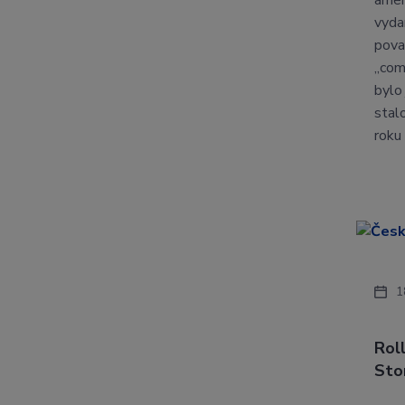
amer
vyda
pova
„com
bylo 
stal
roku
1
Rol
Sto