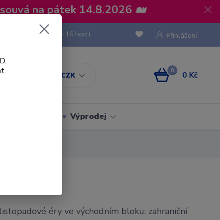
osouvá na pátek 14.8.2026 🐋
 736 293
(Po-Pá, 8 - 16 hod.)
Přihlášení
D.
t.
0
0 Kč
CZK
Obaly
Výprodej
dlistopadové éry ve východním bloku: zahraniční