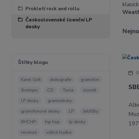
klasic
Prokletí rock and rollu
Weat
Československé licenční LP
desky
Nejno
Štítky blogu
0
Karel Gott
diskografie
gramofon
SBB
životopis
CD
Tesla
slovník
LP desky
gramodesky
Alb
gramofonové desky
LP
žebříčky
Moz
RHCHP
hip hop
lp desky
1971
recenze
vážná hudba