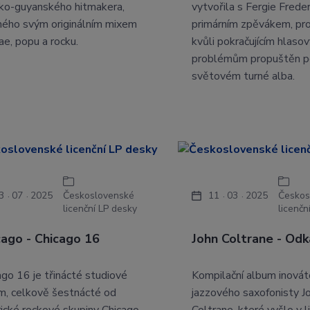
sko-guyanského hitmakera,
vytvořila s Fergie Frede
ého svým originálním mixem
primárním zpěvákem, pr
ae, popu a rocku.
kvůli pokračujícím hlaso
problémům propuštěn 
světovém turné alba.
3
07
2025
Československé
11
03
2025
Českos
licenční LP desky
licenčn
cago - Chicago 16
John Coltrane - Odk
ago 16 je třinácté studiové
Kompilační album inovát
m, celkově šestnácté od
jazzového saxofonisty J