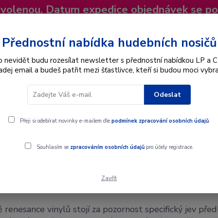
dovolenou. Datum expedice objednávek se p
niky
Nevíte si rady? Zavolejte.
+420 725
Více
Přednostní nabídka hudebních nosičů
o nevidět budu rozesílat newsletter s přednostní nabídkou LP a C
adej email a budeš patřit mezi šťastlivce, kteří si budou moci vybra
Hledat
Odeslat
Interpret
Karel Gott
Dárkové poukazy
Přeji si odebírat novinky e-mailem dle
podmínek zpracování osobních údajů
.
Souhlasím se
zpracováním osobních údajů
pro účely registrace.
Zavřít
oslovenské licenční LP desky
 renesance vinylů stojí za pozornost specifický jev pře