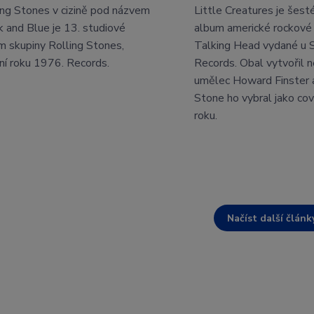
ing Stones v cizině pod názvem
Little Creatures je šest
k and Blue je 13. studiové
album americké rockové
m skupiny Rolling Stones,
Talking Head vydané u S
ní roku 1976. Records.
Records. Obal vytvořil n
umělec Howard Finster a
Stone ho vybral jako cov
roku.
Načíst další článk