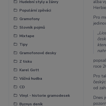
alba v
Hudební styly a žánry
Herbie
Populární zpěváci
Pro mn
Gramofony
jedino
Slovník pojmů
„Lic
Mixtape
česk
Tipy
kter
nahr
Gramofonové desky
popsal
Z tisku
roce 2
Karel Gott
Pro ta
Vážná hudba
českýc
CD
od zah
Vinyl - historie gramodesek
Dnes j
pozor
Byznys deník