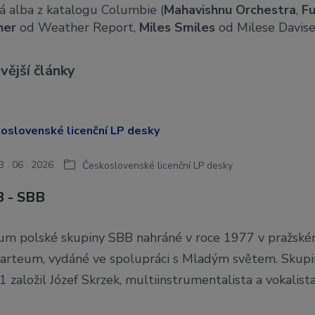
ká alba z katalogu Columbie (
Mahavishnu Orchestra
,
F
her
od Weather Report,
Miles Smiles
od Milese Davise
vější články
3
06
2026
Československé licenční LP desky
 - SBB
um polské skupiny SBB nahráné v roce 1977 v pražské
arteum, vydáné ve spolupráci s Mladým světem. Skupi
 založil Józef Skrzek, multiinstrumentalista a vokalista