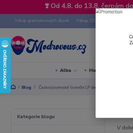
❣️ Od 4.8. do 13.8. čerpám 
Výkup gramofonových desek
Výkup CD
Výkup hi-fi tech
C
Z
Alba
Hudební styly
Blog
Československé licenční LP desky
Česk
Kategorie blogu
V době