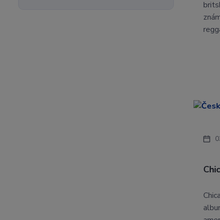
brit
znám
regg
0
Chi
Chic
albu