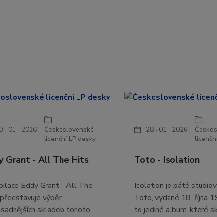
0
03
2026
Československé
28
01
2026
Českos
licenční LP desky
licenčn
y Grant - All The Hits
Toto - Isolation
ilace Eddy Grant - All The
Isolation je páté studio
 představuje výběr
Toto, vydané 18. října 
ásadnějších skladeb tohoto
to jediné album, které s