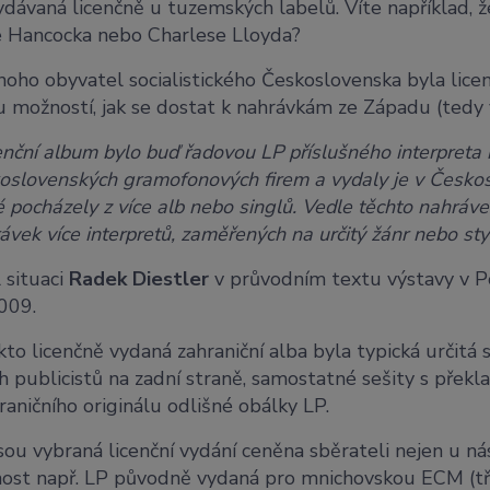
ydávaná licenčně u tuzemských labelů. Víte například, 
 Hancocka nebo Charlese Lloyda?
oho obyvatel socialistického Československa byla lice
u možností, jak se dostat k nahrávkám ze Západu (tedy
enční album bylo buď řadovou LP příslušného interpreta n
oslovenských gramofonových firem a vydaly je v Českos
é pocházely z více alb nebo singlů. Vedle těchto nahráv
ávek více interpretů, zaměřených na určitý žánr nebo styl
 situaci
Radek Diestler
v průvodním textu výstavy v P
009.
kto licenčně vydaná zahraniční alba byla typická určitá 
h publicistů na zadní straně, samostatné sešity s překla
raničního originálu odlišné obálky LP.
sou vybraná licenční vydání ceněna sběrateli nejen u nás,
nost např. LP původně vydaná pro mnichovskou ECM (t