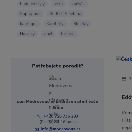
hudební styly
tesla
zpěváci
Supraphon
Bedřich Smetana
karel gott
Karel Kryl
Blu-Ray
Novinky
vinyl
historie
Potřebujete poradit?
3
Edd
pan Modrovous je připraven plnit vaše
přání
Komp
+420 725 736 293
Hits
(Po-Pá, 8 - 16 hod.)
nejz
info@modrovous.cz