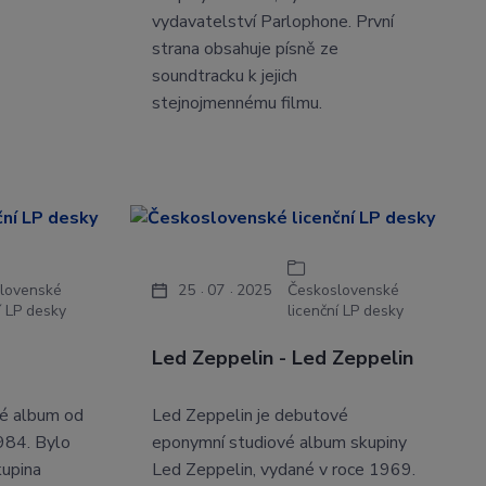
vydavatelství Parlophone. První
strana obsahuje písně ze
soundtracku k jejich
stejnojmennému filmu.
lovenské
25
07
2025
Československé
í LP desky
licenční LP desky
Led Zeppelin - Led Zeppelin
vé album od
Led Zeppelin je debutové
1984. Bylo
eponymní studiové album skupiny
kupina
Led Zeppelin, vydané v roce 1969.