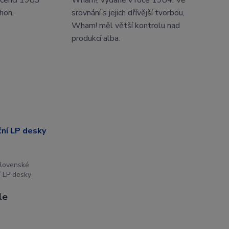
licenci 1983
Wham!, vydané v roce 1984. Ve
hon.
srovnání s jejich dřívější tvorbou,
Wham! měl větší kontrolu nad
produkcí alba.
lovenské
í LP desky
le