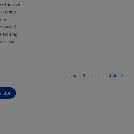
é studiové
 skupiny
ire
ezávislý
 Rolling
er alba
strana
z 3
další
y (10)