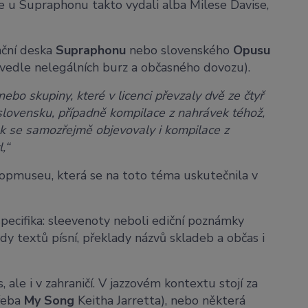
že u Supraphonu takto vydali alba Milese Davise,
nční deska
Supraphonu
nebo slovenského
Opusu
 vedle nelegálních burz a občasného dovozu).
ebo skupiny, které v licenci převzaly dvě ze čtyř
lovensku, případně kompilace z nahrávek téhož,
ek se samozřejmě objevovaly i kompilace z
,“
opmuseu, která se na toto téma uskutečnila v
specifika: sleevenoty neboli ediční poznámky
dy textů písní, překlady názvů skladeb a občas i
 ale i v zahraničí. V jazzovém kontextu stojí za
řeba
My Song
Keitha Jarretta), nebo některá