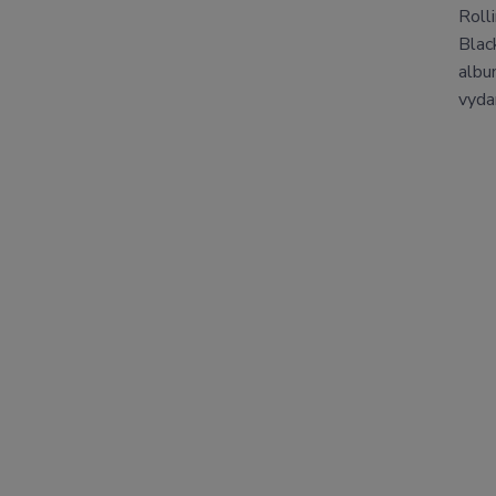
Roll
Blac
albu
vyda