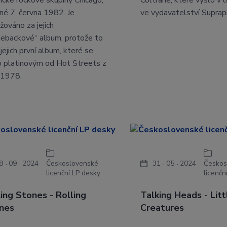
ické rockové skupiny Chicago,
Coltrane, které vyšlo v 
né 7. června 1982. Je
ve vydavatelství Suprap
žováno za jejich
ebackové“ album, protože to
jejich první album, které se
o platinovým od Hot Streets z
 1978.
8
09
2024
Československé
31
05
2024
Českos
licenční LP desky
licenčn
ling Stones - Rolling
Talking Heads - Litt
nes
Creatures