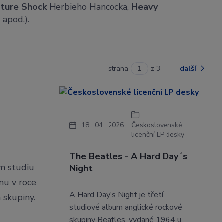
uture Shock
Herbieho Hancocka,
Heavy
 apod.).
strana
z 3
další
18
04
2026
Československé
licenční LP desky
The Beatles - A Hard Day´s
m studiu
Night
nu v roce
A Hard Day's Night je třetí
 skupiny.
studiové album anglické rockové
skupiny Beatles, vydané 1964 u