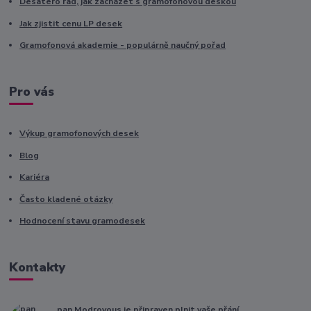
Desatero rad, jak zacházet s gramofonovou deskou
Jak zjistit cenu LP desek
Gramofonová akademie - populárně naučný pořad
Pro vás
Výkup gramofonových desek
Blog
Kariéra
Často kladené otázky
Hodnocení stavu gramodesek
Kontakty
pan Modrovous je připraven plnit vaše přání