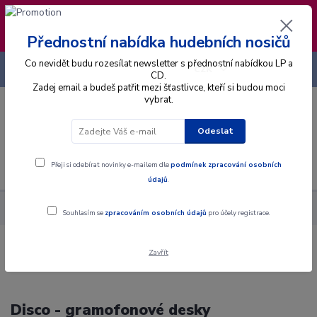
❣️ Od 4.8. do 13.8. čerpám dovolenou. Datum
expedice objednávek se posouvá na pátek
14.8.2026 🐋
Přednostní nabídka hudebních nosičů
Co nevidět budu rozesílat newsletter s přednostní nabídkou LP a
+420 725 736 293
CZK
(Po-Pá, 8 - 16 hod.)
CD.
Zadej email a budeš patřit mezi šťastlivce, kteří si budou moci
vybrat.
0
0 Kč
Odeslat
Menu
Přeji si odebírat novinky e-mailem dle
podmínek zpracování osobních
údajů
.
Hudební styly
Disco
Souhlasím se
zpracováním osobních údajů
pro účely registrace.
Zavřít
Disco - gramofonové desky