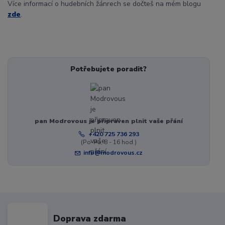
Více informací o hudebních žánrech se dočteš na mém blogu
zde
.
Potřebujete poradit?
pan Modrovous je připraven plnit vaše přání
+420 725 736 293
(Po-Pá, 8 - 16 hod.)
info@modrovous.cz
Doprava zdarma