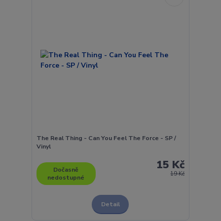
The Real Thing - Can You Feel The Force - SP /
Vinyl
15 Kč
Dočasně
19 Kč
nedostupné
Detail