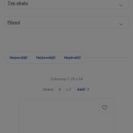
Typ obalu
Původ
Nejnovější
Nejlevnější
Nejdražší
Zobrazuji 1-20 z 24
strana
z 2
další