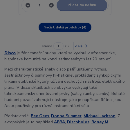
Přidat do košíku
Načíst další produkty (4)
strana
z 2
další
Disco
je žánr taneční hudby, který se vyvinul v afroamerické,
hispánské komunitě na konci sedmdesátých let 20. století.
Mezi charakteristické znaky disco patří ustálený rytmus,
šestnáctinový či osminový hi-hat činel prokládaný synkopickými
linkami elektrické kytary, užívání dechových nástrojů, elektrického
piána. V disco skladbách se obvykle vyskytují také
latinskoamericky orientované prvky (salsy, rumby, samby). Bohaté
hudební pozadí zahrnující nástroje, jako je například flétna, jsou
často používány pro různá instrumentální sóla.
Představitelé:
Bee Gees
,
Donna Summer
,
Michael Jackson
. Z
evropských je to například
ABBA
,
Discobolos
,
Boney M
.