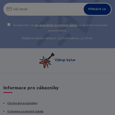
Přihlásit se
Souhlasím se
zpracováním osobních údajů
za účelem rozesílky
newsletteru.
Můžete se kdykoli odhlásit. Zasíláme jednou za 14 dní.
Výkup kytar
Informace pro zákazníky
Obchodní podmínky
Ochrana osobních údajů