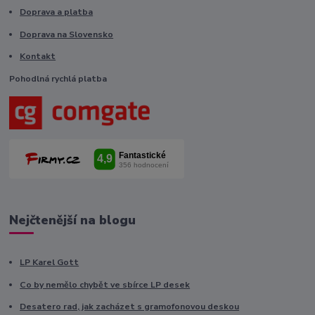
Doprava a platba
Doprava na Slovensko
Kontakt
Pohodlná rychlá platba
Nejčtenější na blogu
LP Karel Gott
Co by nemělo chybět ve sbírce LP desek
Desatero rad, jak zacházet s gramofonovou deskou