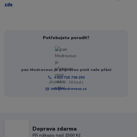
zde
.
Potřebujete poradit?
pan Modrovous je připraven plnit vaše přání
+420 725 736 293
(Po-Pá, 8 - 16 hod.)
info@modrovous.cz
Doprava zdarma
Při nákupu nad 1500 Kč