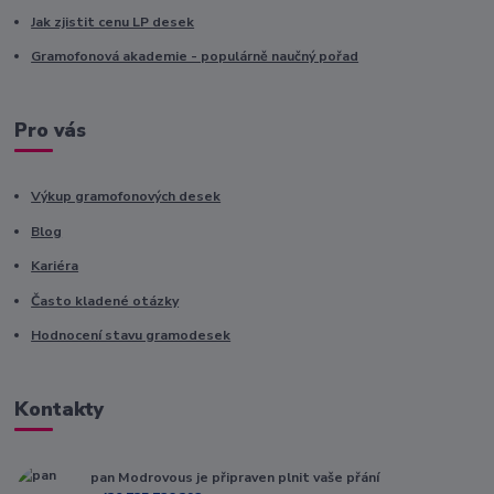
Jak zjistit cenu LP desek
Gramofonová akademie - populárně naučný pořad
Pro vás
Výkup gramofonových desek
Blog
Kariéra
Často kladené otázky
Hodnocení stavu gramodesek
Kontakty
pan Modrovous je připraven plnit vaše přání