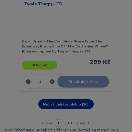
David Byrne - The Complete Score From The
Broadway Production Of "The Catherine Wheel"
(Choreographed By Twyla Tharp) - CD
299 Kč
Skladem
Přidat do košíku
Načíst další produkty (20)
strana
z 10
další
Více informací o hudebních žánrech se dočteš na mém blogu