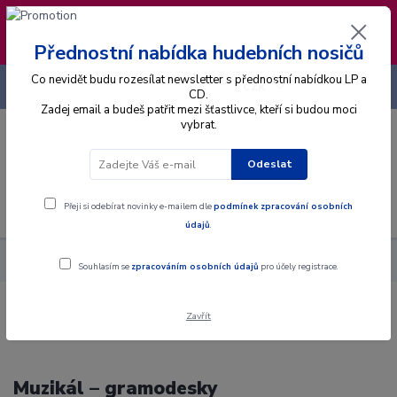
❣️ Od 4.8. do 13.8. čerpám dovolenou. Datum
expedice objednávek se posouvá na pátek
14.8.2026 🐋
Přednostní nabídka hudebních nosičů
Co nevidět budu rozesílat newsletter s přednostní nabídkou LP a
+420 725 736 293
CZK
(Po-Pá, 8 - 16 hod.)
CD.
Zadej email a budeš patřit mezi šťastlivce, kteří si budou moci
vybrat.
0
0 Kč
Odeslat
Menu
Přeji si odebírat novinky e-mailem dle
podmínek zpracování osobních
údajů
.
Hudební styly
Muzikál
Souhlasím se
zpracováním osobních údajů
pro účely registrace.
Zavřít
Muzikál – gramodesky