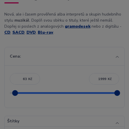
Nová, ale i časem prověřená alba interpretů a skupin hudebního
stylu
muzikál
. Doplň svou sbírku o tituly, které ještě nemáš.
Dopřej si poslech z analogových
gramodesek
nebo z digitálu -
CD
,
SACD
,
DVD
,
Blu-ray
.
Cena:
Kč
Kč
Štítky