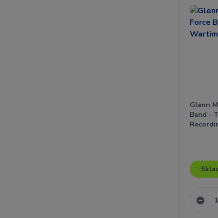
Glenn M
Band - 
Recordi
Skla