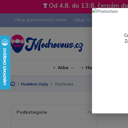
❣️ Od 4.8. do 13.8. čerpám 
Výkup gramofonových desek
Výkup CD
Výkup hi-fi tech
C
Z
Alba
Hudební styly
Hudební styly
Dechovka
Podkategorie