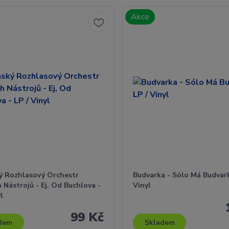
Akce
ý Rozhlasový Orchestr
Budvarka - Sólo Má Budvark
 Nástrojů - Ej, Od Buchlova -
Vinyl
yl
99 Kč
dem
Skladem