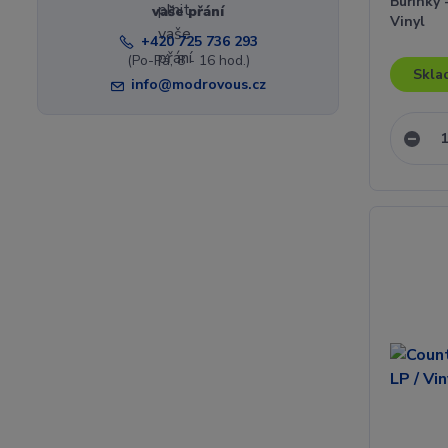
Buřinky 
vaše přání
Vinyl
+420 725 736 293
(Po-Pá, 8 - 16 hod.)
Skla
info@modrovous.cz