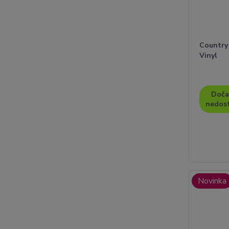
Country 
Vinyl
Doča
nedos
Novinka