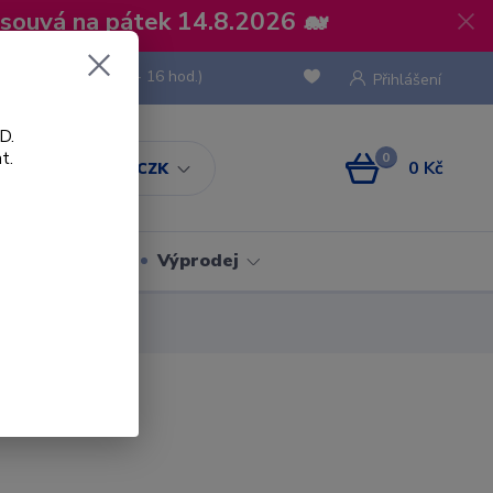
osouvá na pátek 14.8.2026 🐋
 736 293
(Po-Pá, 8 - 16 hod.)
Přihlášení
D.
t.
0
0 Kč
CZK
Obaly
Výprodej