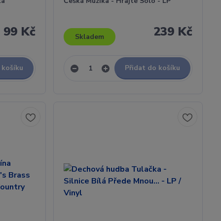
ka
Česká Muzika - Hrajte Sólo - LP
99 Kč
239 Kč
Skladem
 košíku
Přidat do košíku