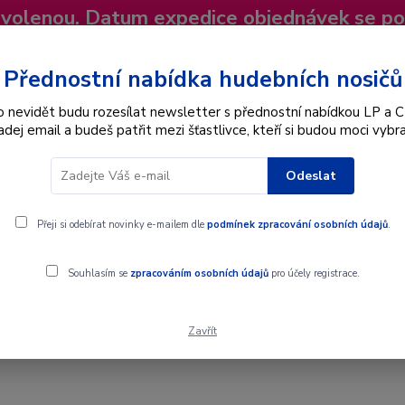
dovolenou. Datum expedice objednávek se p
niky
Nevíte si rady? Zavolejte.
+420 725
Více
Přednostní nabídka hudebních nosičů
o nevidět budu rozesílat newsletter s přednostní nabídkou LP a C
adej email a budeš patřit mezi šťastlivce, kteří si budou moci vybra
Hledat
Odeslat
Interpret
Karel Gott
Dárkové poukazy
Přeji si odebírat novinky e-mailem dle
podmínek zpracování osobních údajů
.
Souhlasím se
zpracováním osobních údajů
pro účely registrace.
Zavřít