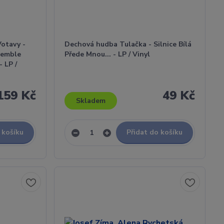
otavy -
Dechová hudba Tulačka - Silnice Bílá
semble
Přede Mnou... - LP / Vinyl
 LP /
159 Kč
49 Kč
Skladem
 košíku
Přidat do košíku