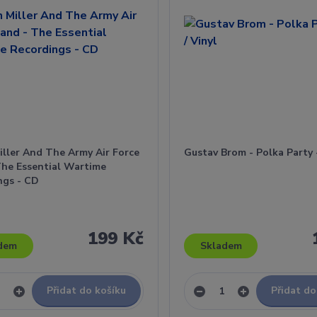
iller And The Army Air Force
Gustav Brom - Polka Party -
The Essential Wartime
ngs - CD
199 Kč
dem
Skladem
Přidat do košíku
Přidat do