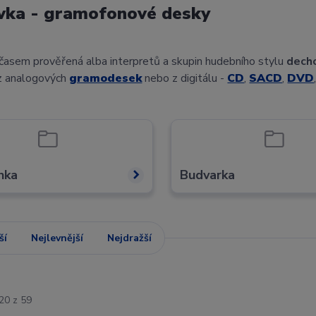
vka - gramofonové desky
 časem prověřená alba interpretů a skupin hudebního stylu
dech
 z analogových
gramodesek
nebo z digitálu -
CD
,
SACD
,
DVD
nka
Budvarka
ší
Nejlevnější
Nejdražší
20 z 59