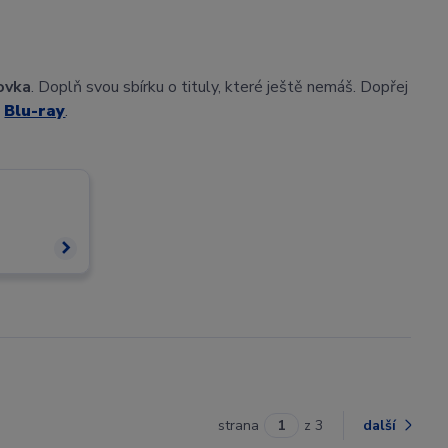
ovka
. Doplň svou sbírku o tituly, které ještě nemáš. Dopřej
,
Blu-ray
.
strana
z 3
další