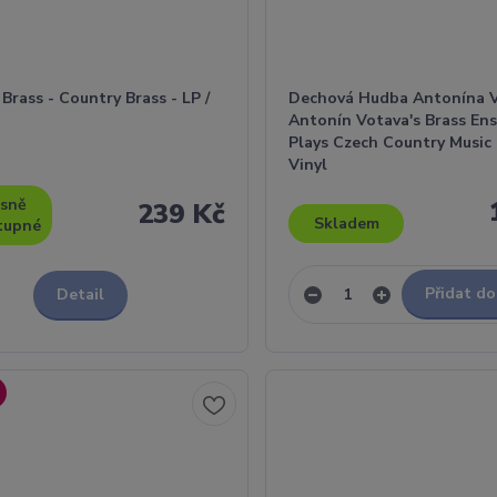
Brass - Country Brass - LP /
Dechová Hudba Antonína V
Antonín Votava's Brass En
Plays Czech Country Music -
Vinyl
sně
239 Kč
Skladem
tupné
Přidat do
Detail