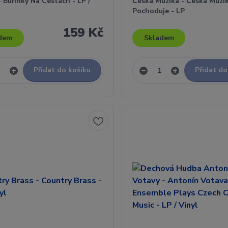
- Buřinky Na Cestách - LP /
Česká Muzika - Česká Muzi
Pochoduje - LP
159 Kč
dem
Skladem
Přidat do košíku
Přidat do