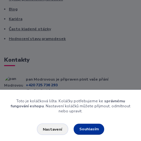
Blog
Kariéra
Často kladené otázky
Hodnocení stavu gramodesek
Kontakty
pan Modrovous je připraven plnit vaše přání
+420 725 736 293
(Po-Pá, 8 - 16 hod.)
Toto je koláčková lišta. Koláčky potřebujeme ke
správnému
info@modrovous.cz
fungování eshopu
. Nastavení koláčků můžete přijmout, odmítnout
nebo upravit.
Souhlasím
Nastavení