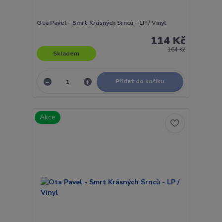
Ota Pavel - Smrt Krásných Srnců - LP / Vinyl
114 Kč
164 Kč
Skladem
Přidat do košíku
Akce