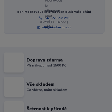
pan Modrovous je připraven plnit vaše přání
+420 725 736 293
(Po-Pá, 8 - 16 hod.)
info@modrovous.cz
Doprava zdarma
Při nákupu nad 1500 Kč
Vše skladem
Co vidíte, mám skladem
Šetrnost k přírodě