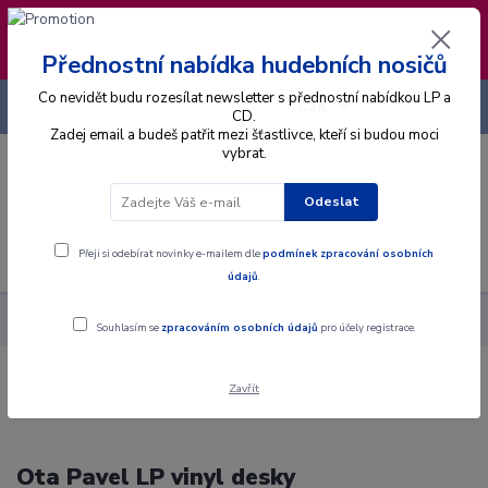
❣️ Od 4.8. do 13.8. čerpám dovolenou. Datum
expedice objednávek se posouvá na pátek
14.8.2026 🐋
Přednostní nabídka hudebních nosičů
Co nevidět budu rozesílat newsletter s přednostní nabídkou LP a
+420 725 736 293
CZK
(Po-Pá, 8 - 16 hod.)
CD.
Zadej email a budeš patřit mezi šťastlivce, kteří si budou moci
vybrat.
0
0 Kč
Odeslat
Menu
Přeji si odebírat novinky e-mailem dle
podmínek zpracování osobních
údajů
.
Hudební styly
Mluvené slovo
Ota Pavel
Souhlasím se
zpracováním osobních údajů
pro účely registrace.
Zavřít
Ota Pavel LP vinyl desky