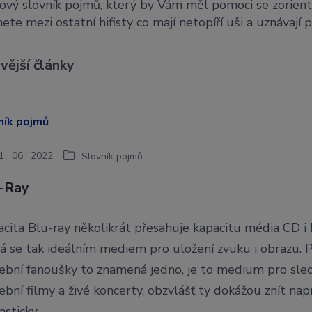
ový slovník pojmů, který by Vám měl pomoci se zorient
ete mezi ostatní hifisty co mají netopíří uši a uznávají
vější články
1
06
2022
Slovník pojmů
-Ray
cita Blu-ray několikrát přesahuje kapacitu média CD i
á se tak ideálním mediem pro uložení zvuku i obrazu. 
ební fanoušky to znamená jedno, je to medium pro sle
bní filmy a živé koncerty, obzvlášť ty dokážou znít nap
asticky.