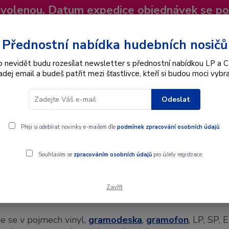
dovolenou. Datum expedice objednávek se p
niky
Nevíte si rady? Zavolejte.
+420 725
Více
Přednostní nabídka hudebních nosičů
o nevidět budu rozesílat newsletter s přednostní nabídkou LP a C
adej email a budeš patřit mezi šťastlivce, kteří si budou moci vybra
Hledat
Odeslat
Interpret
Karel Gott
Dárkové poukazy
Přeji si odebírat novinky e-mailem dle
podmínek zpracování osobních údajů
.
Souhlasím se
zpracováním osobních údajů
pro účely registrace.
Zavřít
vník pojmů
te se v pojmech vinyl,
gramodeska
,
gramofon
, LP, SP, 