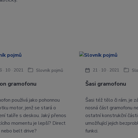
6
10
2021
21
10
2021
Slovník pojmů
Sl
on gramofonu
Šasi gramofonu
ofon používá jako pohonnou
Šasi též tělo či rám, je z
otku motor, jenž se stará o
nosná část gramofonu n
ení talíře s deskou. Jaký přenos
ostatní konstrukční části
tícího momentu je lepší? Direct
umožňující jejich bezpr
e nebo belt drive?
funkci.