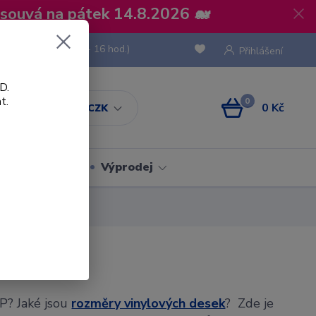
osouvá na pátek 14.8.2026 🐋
 736 293
(Po-Pá, 8 - 16 hod.)
Přihlášení
D.
t.
0
0 Kč
CZK
Obaly
Výprodej
EP? Jaké jsou
rozměry vinylových desek
? Zde je