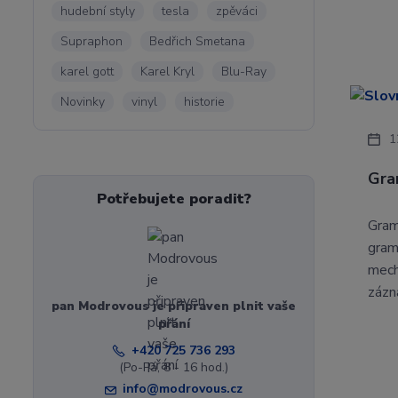
hudební styly
tesla
zpěváci
Supraphon
Bedřich Smetana
karel gott
Karel Kryl
Blu-Ray
Novinky
vinyl
historie
1
Gra
Potřebujete poradit?
Gram
gram
mech
zázn
pan Modrovous je připraven plnit vaše
přání
+420 725 736 293
(Po-Pá, 8 - 16 hod.)
info@modrovous.cz