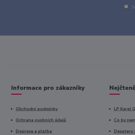
So
Informace pro zákazníky
Nejčteně
Obchodní podmínky
LP Karel 
Ochrana osobních údajů
Co by nem
Doprava a platba
Desatero r