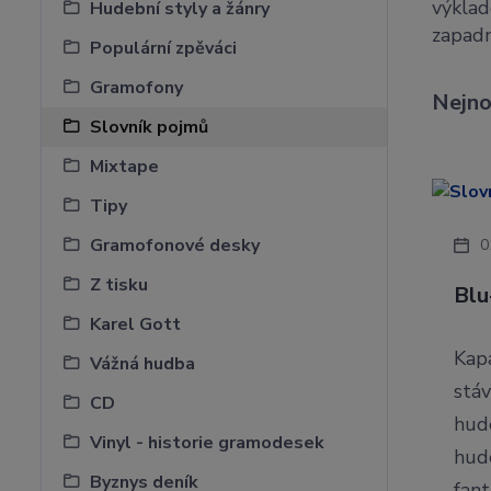
výklad
Hudební styly a žánry
zapadn
Populární zpěváci
Gramofony
Nejno
Slovník pojmů
Mixtape
Tipy
Gramofonové desky
0
Z tisku
Blu
Karel Gott
Kapa
Vážná hudba
stáv
CD
hud
Vinyl - historie gramodesek
hude
Byznys deník
fant