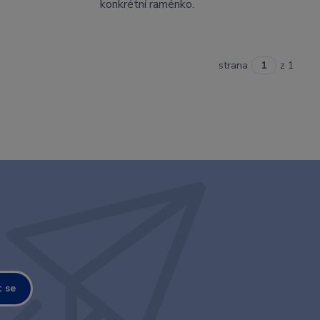
konkrétní raménko.
strana
z 1
t se