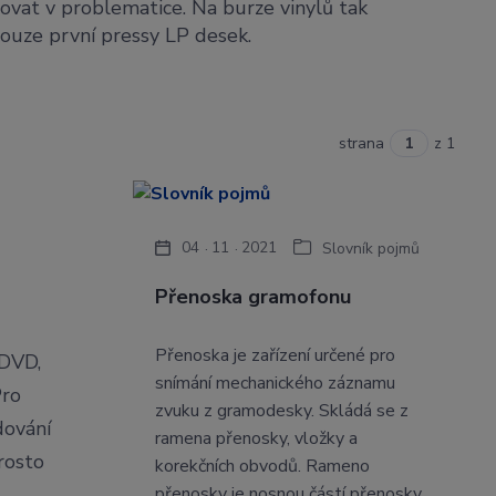
ovat v problematice. Na burze vinylů tak
 pouze první pressy LP desek.
strana
z 1
04
11
2021
Slovník pojmů
Přenoska gramofonu
Přenoska je zařízení určené pro
 DVD,
snímání mechanického záznamu
Pro
zvuku z gramodesky. Skládá se z
dování
ramena přenosky, vložky a
rosto
korekčních obvodů. Rameno
přenosky je nosnou částí přenosky.