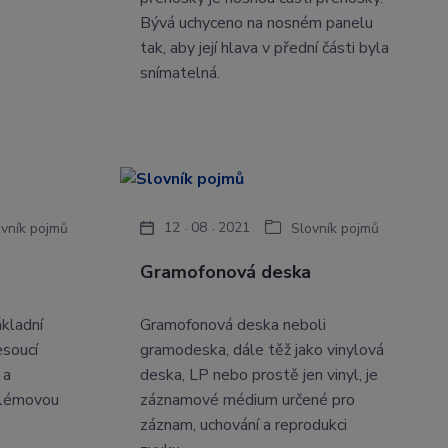
Bývá uchyceno na nosném panelu
tak, aby její hlava v přední části byla
snímatelná.
12
08
2021
ovník pojmů
Slovník pojmů
Gramofonová deska
ákladní
Gramofonová deska neboli
esoucí
gramodeska, dále těž jako vinylová
 a
deska, LP nebo prostě jen vinyl, je
oblémovou
záznamové médium určené pro
záznam, uchování a reprodukci