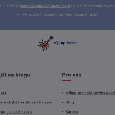
uhlasím se
zpracováním osobních údajů
za účelem rozesílky newsle
Můžete se kdykoli odhlásit. Zasíláme jednou za 14 dní.
Výkup kytar
jší na blogu
Pro vás
Gott
Výkup gramofonových dese
ělo chybět ve sbírce LP desek
Blog
ad, jak zacházet s
Kariéra