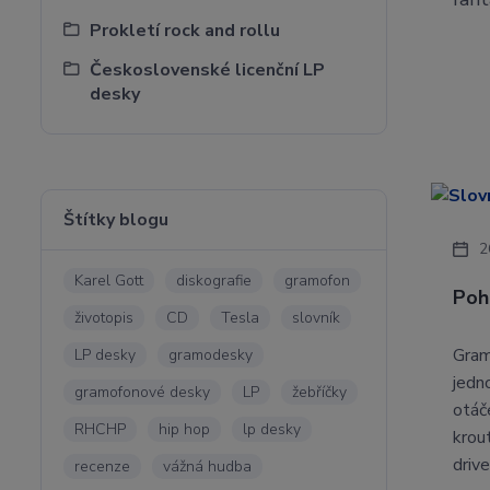
Prokletí rock and rollu
Československé licenční LP
desky
Štítky blogu
2
Karel Gott
diskografie
gramofon
Poh
životopis
CD
Tesla
slovník
Gram
LP desky
gramodesky
jedn
gramofonové desky
LP
žebříčky
otáč
RHCHP
hip hop
lp desky
krou
driv
recenze
vážná hudba