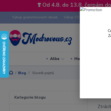
❣️ Od 4.8. do 13.8. čerpám 
Výkup gramofonových desek
Výkup CD
Výkup hi-fi tech
C
Z
Alba
Hudební styly
Blog
Slovník pojmů
Slo
Kategorie blogu
Ztrácí