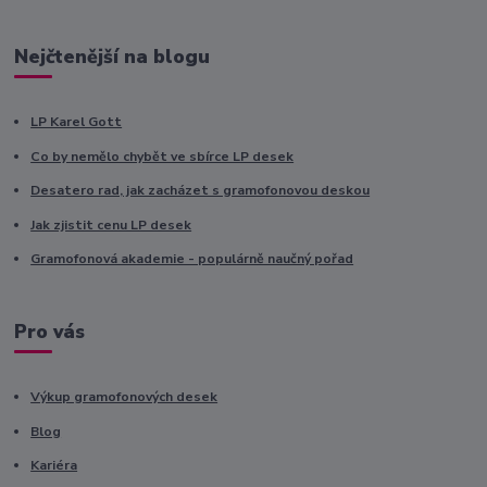
Nejčtenější na blogu
LP Karel Gott
Co by nemělo chybět ve sbírce LP desek
Desatero rad, jak zacházet s gramofonovou deskou
Jak zjistit cenu LP desek
Gramofonová akademie - populárně naučný pořad
Pro vás
Výkup gramofonových desek
Blog
Kariéra