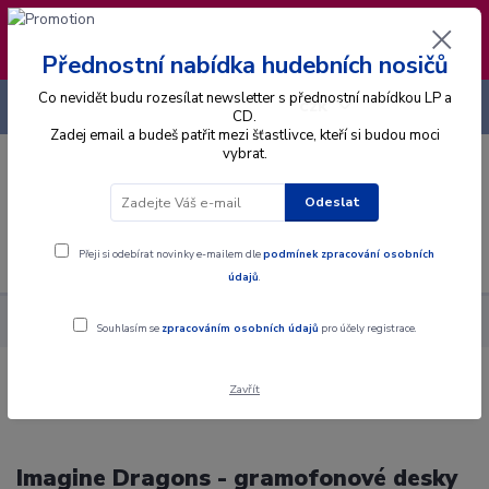
❣️ Od 4.8. do 13.8. čerpám dovolenou. Datum
expedice objednávek se posouvá na pátek
14.8.2026 🐋
Přednostní nabídka hudebních nosičů
Co nevidět budu rozesílat newsletter s přednostní nabídkou LP a
+420 725 736 293
CZK
(Po-Pá, 8 - 16 hod.)
CD.
Zadej email a budeš patřit mezi šťastlivce, kteří si budou moci
vybrat.
0
0 Kč
Odeslat
Menu
Přeji si odebírat novinky e-mailem dle
podmínek zpracování osobních
údajů
.
Interpret
I
Imagine Dragons
Souhlasím se
zpracováním osobních údajů
pro účely registrace.
Zavřít
Imagine Dragons - gramofonové desky