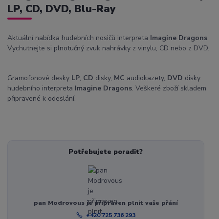
LP, CD, DVD, Blu-Ray
Aktuální nabídka hudebních nosičů interpreta
Imagine Dragons
.
Vychutnejte si plnotučný zvuk nahrávky z vinylu, CD nebo z DVD.
Gramofonové desky
LP
,
CD
disky,
MC
audiokazety,
DVD
disky
hudebního interpreta
Imagine Dragons
. Veškeré zboží skladem
připravené k odeslání.
Potřebujete poradit?
pan Modrovous je připraven plnit vaše přání
+420 725 736 293