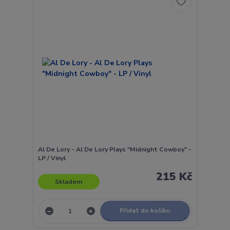
Al De Lory - Al De Lory Plays "Midnight Cowboy" -
LP / Vinyl
215 Kč
Skladem
Přidat do košíku