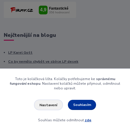
Nejčtenější na blogu
LP Karel Gott
Co by nemělo chybět ve sbírce LP desek
Desatero rad, jak zacházet s gramofonovou deskou
Toto je koláčková lišta. Koláčky potřebujeme ke
správnému
Jak zjistit cenu LP desek
fungování eshopu
. Nastavení koláčků můžete přijmout, odmítnout
nebo upravit.
Gramofonová akademie - populárně naučný pořad
Souhlasím
Nastavení
Pro vás
Souhlas můžete odmítnout
zde
.
Výkup gramofonových desek