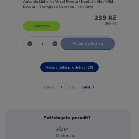
Antonín Linhart / Wabi Ryvola / Kapitán Kid / Miki
Ryvola - Trampská Dvorana - LP / vinyl
239 Kč
299 Kč
Skladem
Přidat do košíku
Načíst další produkty (20)
strana
z 32
další
Potřebujete poradit?