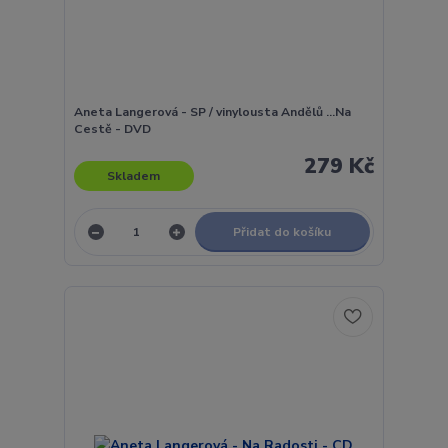
Aneta Langerová - SP / vinylousta Andělů ...Na
Cestě - DVD
279 Kč
Skladem
Přidat do košíku