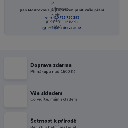
pan Modrovous je připraven plnit vaše přání
+420 725 736 293
(Po-Pá, 8 - 16 hod.)
info@modrovous.cz
Doprava zdarma
Při nákupu nad 1500 Kč
Vše skladem
Co vidíte, mám skladem
Šetrnost k přírodě
Recikluji balící materiál