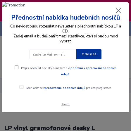
❣️ Od 4.8. do 13.8. čerpám dovolenou. Datum
expedice objednávek se posouvá na pátek
14.8.2026 🐋
Přednostní nabídka hudebních nosičů
Co nevidět budu rozesílat newsletter s přednostní nabídkou LP a
+420 725 736 293
CZK
(Po-Pá, 8 - 16 hod.)
CD.
Zadej email a budeš patřit mezi šťastlivce, kteří si budou moci
vybrat.
0
0 Kč
Odeslat
Menu
Přeji si odebírat novinky e-mailem dle
podmínek zpracování osobních
údajů
.
Interpret
L
Souhlasím se
zpracováním osobních údajů
pro účely registrace.
Zavřít
LP vinyl gramofonové desky L