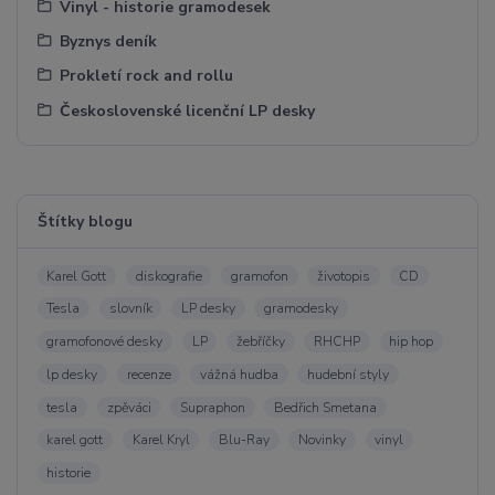
Vinyl - historie gramodesek
Byznys deník
Prokletí rock and rollu
Československé licenční LP desky
Štítky blogu
Karel Gott
diskografie
gramofon
životopis
CD
Tesla
slovník
LP desky
gramodesky
gramofonové desky
LP
žebříčky
RHCHP
hip hop
lp desky
recenze
vážná hudba
hudební styly
tesla
zpěváci
Supraphon
Bedřich Smetana
karel gott
Karel Kryl
Blu-Ray
Novinky
vinyl
historie