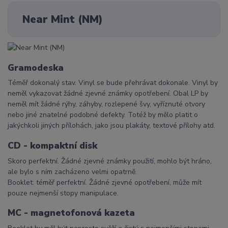
Near Mint (NM)
Gramodeska
Téměř dokonalý stav. Vinyl se bude přehrávat dokonale. Vinyl by
neměl vykazovat žádné zjevné známky opotřebení. Obal LP by
neměl mít žádné rýhy, záhyby, rozlepené švy, vyříznuté otvory
nebo jiné znatelné podobné defekty. Totéž by mělo platit o
jakýchkoli jiných přílohách, jako jsou plakáty, textové přílohy atd.
CD - kompaktní disk
Skoro perfektní. Žádné zjevné známky použití, mohlo být hráno,
ale bylo s ním zacházeno velmi opatrně.
Booklet: téměř perfektní. Žádné zjevné opotřebení, může mít
pouze nejmenší stopy manipulace.
MC - magnetofonová kazeta