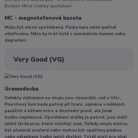
Booklet: Mírné známky opotřebení.
MC - magnetofonová kazeta
Může být mírně opotřebená. Páska byla velmi pečlivě
ošetřována. Měla by hrát čistě s minimálním šumem nebo
degradací.
Very Good (VG)
Gramodeska
Defekty viditelené na vinylu jsou výraznější, než u VG+.
Povrchový šum bude patrný při hraní, zejména v měkkých
pasážích a během intro a doznívání písně, ale jinak
hudbu nepřekoná. Opotřebení drážky je patrné, jsou vidět
lehké škrábance, které ovlivňují zvuk. Středy vinylu mohou
být písemně značené nebo mohou být opatřeny páskou
nebo nálepkami (nebo jejich zbytky). Totéž platí pro obal