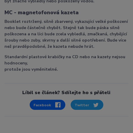
být značně vybledlý nebo poškozený vodou.
MC - magnetofonová kazeta
Booklet roztržený, silně zbarvený, vykazující velké poškození
nebo bude částečně chybět. Stejně tak bude páska silně
poškozena a na líci bude zcela vybledlá, zmačkaná, chybějící
šrouby nebo zuby, skvrny a další silné opotřebení. Bude více
než pravděpodobné, že kazeta nebude hrát.
Standardní plastové krabičky na CD nebo na kazety nejsou
hodnoceny,
protože jsou vyměnitelné.
Líbil se článek? Sdílejte ho s přáteli
Facebook
Twitter