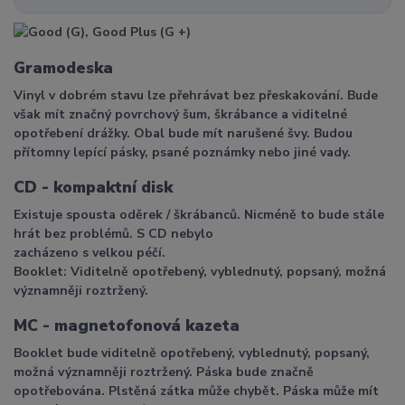
Gramodeska
Vinyl v dobrém stavu lze přehrávat bez přeskakování. Bude
však mít značný povrchový šum, škrábance a viditelné
opotřebení drážky. Obal bude mít narušené švy. Budou
přítomny lepící pásky, psané poznámky nebo jiné vady.
CD - kompaktní disk
Existuje spousta oděrek / škrábanců. Nicméně to bude stále
hrát bez problémů. S CD nebylo
zacházeno s velkou péčí.
Booklet: Viditelně opotřebený, vyblednutý, popsaný, možná
významněji roztržený.
MC - magnetofonová kazeta
Booklet bude viditelně opotřebený, vyblednutý, popsaný,
možná významněji roztržený. Páska bude značně
opotřebována. Plstěná zátka může chybět. Páska může mít