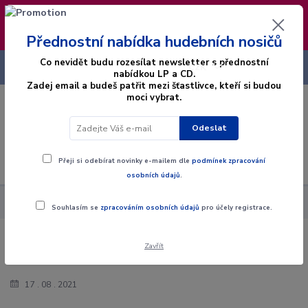
❣️ Od 4.8. do 13.8. čerpám dovolenou. Datum
expedice objednávek se posouvá na pátek
14.8.2026 🐋
Přednostní nabídka hudebních nosičů
Co nevidět budu rozesílat newsletter s přednostní
+420 725 736 293
CZK
(Po-Pá, 8 - 16 hod.)
nabídkou LP a CD.
Zadej email a budeš patřit mezi šťastlivce, kteří si budou
moci vybrat.
0
0 Kč
Odeslat
Menu
Přeji si odebírat novinky e-mailem dle
podmínek zpracování
osobních údajů
.
Blog
Hodnocení stavu hudebních nosičů
Souhlasím se
zpracováním osobních údajů
pro účely registrace.
Hodnocení stavu hudebních nosičů
Zavřít
17
08
2021