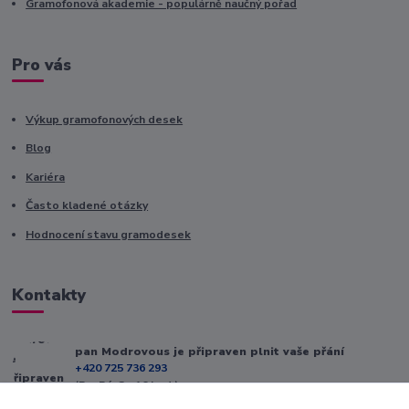
Gramofonová akademie - populárně naučný pořad
Pro vás
Výkup gramofonových desek
Blog
Kariéra
Často kladené otázky
Hodnocení stavu gramodesek
Kontakty
pan Modrovous je připraven plnit vaše přání
+420 725 736 293
(Po-Pá, 8 - 16 hod.)