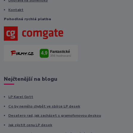
Doprava na Slovensko
Kontakt
Pohodlná rychlá platba
Nejčtenější na blogu
LP Karel Gott
Co by nemělo chybět ve sbírce LP desek
Desatero rad, jak zacházet s gramofonovou deskou
Jak zjistit cenu LP desek