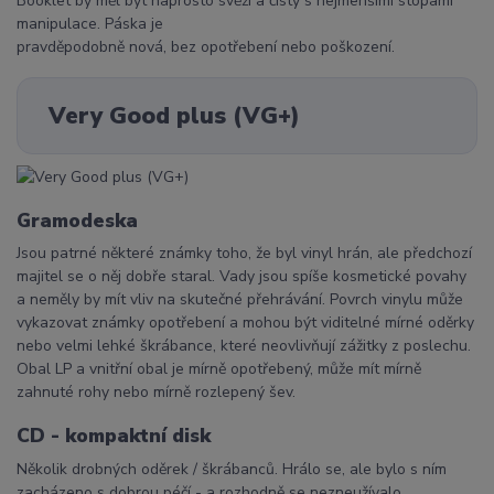
Booklet by měl být naprosto svěží a čistý s nejmenšími stopami
manipulace. Páska je
pravděpodobně nová, bez opotřebení nebo poškození.
Very Good plus (VG+)
Gramodeska
Jsou patrné některé známky toho, že byl vinyl hrán, ale předchozí
majitel se o něj dobře staral. Vady jsou spíše kosmetické povahy
a neměly by mít vliv na skutečné přehrávání. Povrch vinylu může
vykazovat známky opotřebení a mohou být viditelné mírné oděrky
nebo velmi lehké škrábance, které neovlivňují zážitky z poslechu.
Obal LP a vnitřní obal je mírně opotřebený, může mít mírně
zahnuté rohy nebo mírně rozlepený šev.
CD - kompaktní disk
Několik drobných oděrek / škrábanců. Hrálo se, ale bylo s ním
zacházeno s dobrou péčí - a rozhodně se nezneužívalo.