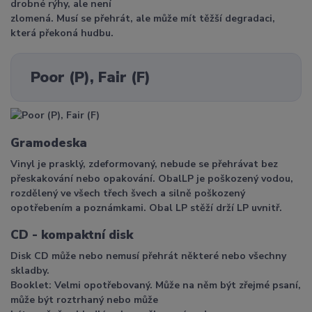
drobné rýhy, ale není
zlomená. Musí se přehrát, ale může mít těžší degradaci,
která překoná hudbu.
Poor (P), Fair (F)
Gramodeska
Vinyl je prasklý, zdeformovaný, nebude se přehrávat bez
přeskakování nebo opakování. ObalLP je poškozený vodou,
rozdělený ve všech třech švech a silně poškozený
opotřebením a poznámkami. Obal LP stěží drží LP uvnitř.
CD - kompaktní disk
Disk CD může nebo nemusí přehrát některé nebo všechny
skladby.
Booklet: Velmi opotřebovaný. Může na něm být zřejmé psaní,
může být roztrhaný nebo může