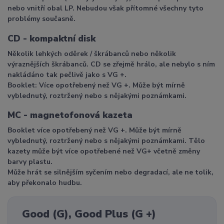
nebo vnitří obal LP. Nebudou však přítomné všechny tyto
problémy současně.
CD - kompaktní disk
Několik lehkých oděrek / škrábanců nebo několik
výraznějších škrábanců. CD se zřejmě hrálo, ale nebylo s ním
nakládáno tak pečlivě jako s VG +.
Booklet: Více opotřebený než VG +. Může být mírně
vyblednutý, roztržený nebo s nějakými poznámkami.
MC - magnetofonová kazeta
Booklet více opotřebený než VG +. Může být mírně
vyblednutý, roztržený nebo s nějakými poznámkami. Tělo
kazety může být více opotřebené než VG+ včetně změny
barvy plastu.
Může hrát se silnějším syčením nebo degradací, ale ne tolik,
aby překonalo hudbu.
Good (G), Good Plus (G +)