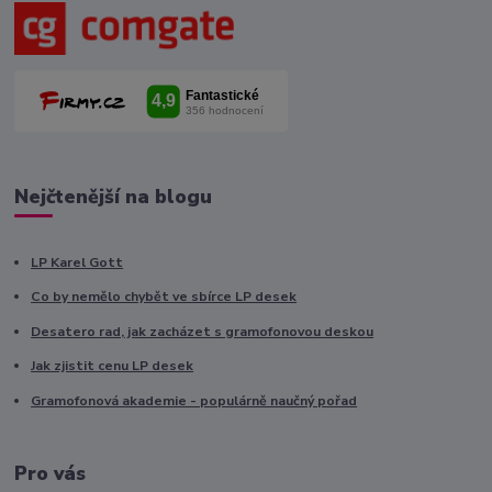
Nejčtenější na blogu
LP Karel Gott
Co by nemělo chybět ve sbírce LP desek
Desatero rad, jak zacházet s gramofonovou deskou
Jak zjistit cenu LP desek
Gramofonová akademie - populárně naučný pořad
Pro vás