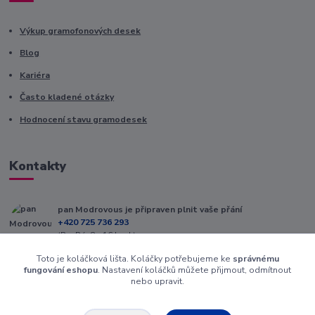
Výkup gramofonových desek
Blog
Kariéra
Často kladené otázky
Hodnocení stavu gramodesek
Kontakty
pan Modrovous je připraven plnit vaše přání
+420 725 736 293
(Po-Pá, 8 - 16 hod.)
Toto je koláčková lišta. Koláčky potřebujeme ke
správnému
info@modrovous.cz
fungování eshopu
. Nastavení koláčků můžete přijmout, odmítnout
nebo upravit.