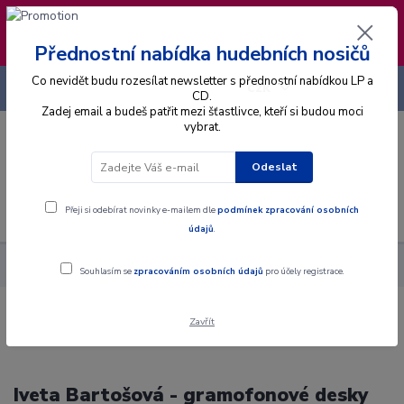
❣️ Od 4.8. do 13.8. čerpám dovolenou. Datum
expedice objednávek se posouvá na pátek
14.8.2026 🐋
Přednostní nabídka hudebních nosičů
Co nevidět budu rozesílat newsletter s přednostní nabídkou LP a
+420 725 736 293
CZK
(Po-Pá, 8 - 16 hod.)
CD.
Zadej email a budeš patřit mezi šťastlivce, kteří si budou moci
vybrat.
0
0 Kč
Odeslat
Menu
Přeji si odebírat novinky e-mailem dle
podmínek zpracování osobních
údajů
.
Interpret
B
Bartošová Iveta
Souhlasím se
zpracováním osobních údajů
pro účely registrace.
Zavřít
Iveta Bartošová - gramofonové desky