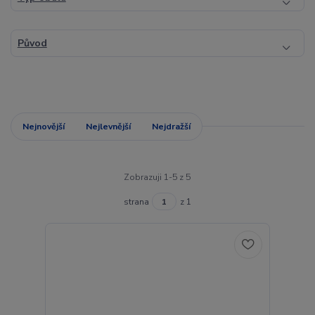
Původ
Nejnovější
Nejlevnější
Nejdražší
Zobrazuji 1-5 z 5
strana
z 1