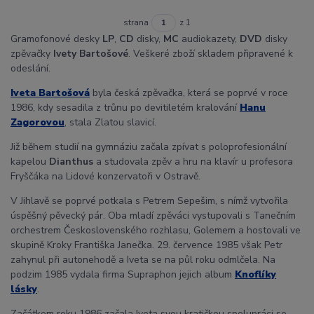
strana
z 1
Gramofonové desky
LP
,
CD
disky,
MC
audiokazety,
DVD
disky
zpěvačky
Ivety Bartošové
. Veškeré zboží skladem připravené k
odeslání.
Iveta Bartošová
byla česká zpěvačka, která se poprvé v roce
1986, kdy sesadila z trůnu po devitiletém kralování
Hanu
Zagorovou
, stala Zlatou slavicí.
Již během studií na gymnáziu začala zpívat s poloprofesionální
kapelou
Dianthus
a studovala zpěv a hru na klavír u profesora
Fryščáka na Lidové konzervatoři v Ostravě.
V Jihlavě se poprvé potkala s Petrem Sepešim, s nímž vytvořila
úspěšný pěvecký pár. Oba mladí zpěváci vystupovali s Tanečním
orchestrem Československého rozhlasu, Golemem a hostovali ve
skupině Kroky Františka Janečka. 29. července 1985 však Petr
zahynul při autonehodě a Iveta se na půl roku odmlčela. Na
podzim 1985 vydala firma Supraphon jejich album
Knoflíky
lásky
.
Začátkem roku 1986 začala Iveta svou kratičkou spolupráci se