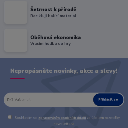
Šetrnost k přírodě
Recikluji balící materiál
Oběhová ekonomika
Vracím hudbu do hry
Nepropásněte novinky, akce a slevy!
Přihlásit se
Souhlasím se
zpracováním osobních údajů
za účelem rozesílky
newsletteru.