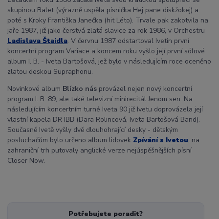
skupinou Balet (výrazně uspěla písnička Hej pane diskžokej) a
poté s Kroky Františka Janečka (hit Léto). Trvale pak zakotvila na
jaře 1987, již jako čerstvá zlatá slavice za rok 1986, v Orchestru
Ladislava Štaidla
. V červnu 1987 odstartoval Ivetin první
koncertní program Variace a koncem roku vyšlo její první sólové
album I. B. - Iveta Bartošová, jež bylo v následujícím roce oceněno
zlatou deskou Supraphonu.
Novinkové album
Blízko nás
provázel nejen nový koncertní
program I. B. 89, ale také televizní minirecitál Jenom sen. Na
následujícím koncertním turné Iveta 90 již Ivetu doprovázela její
vlastní kapela DR IBB (Dara Rolincová, Iveta Bartošová Band).
Současně Ivetě vyšly dvě dlouhohrající desky - dětským
posluchačům bylo určeno album lidovek
Zpívání s Ivetou
, na
zahraniční trh putovaly anglické verze nejúspěšnějších písní
Closer Now.
Potřebujete poradit?