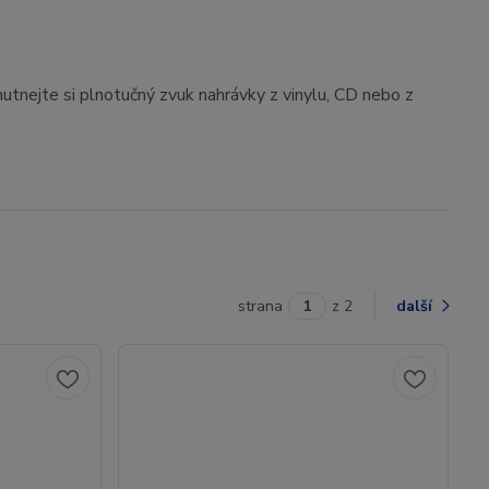
hutnejte si plnotučný zvuk nahrávky z vinylu, CD nebo z
strana
z 2
další