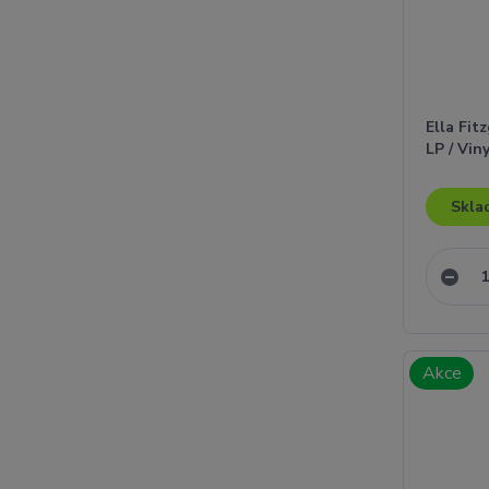
Ella Fit
LP / Vin
Skla
Akce