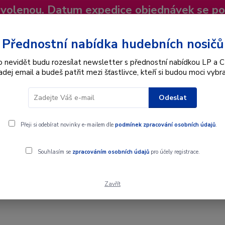
dovolenou. Datum expedice objednávek se p
niky
Nevíte si rady? Zavolejte.
+420 725
Více
Přednostní nabídka hudebních nosičů
o nevidět budu rozesílat newsletter s přednostní nabídkou LP a C
adej email a budeš patřit mezi šťastlivce, kteří si budou moci vybra
Hledat
Odeslat
Interpret
Karel Gott
Dárkové poukazy
Přeji si odebírat novinky e-mailem dle
podmínek zpracování osobních údajů
.
Souhlasím se
zpracováním osobních údajů
pro účely registrace.
Zavřít