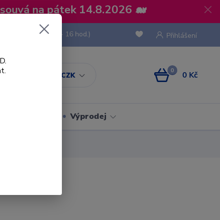
osouvá na pátek 14.8.2026 🐋
 736 293
(Po-Pá, 8 - 16 hod.)
Přihlášení
D.
t.
0
0 Kč
CZK
Obaly
Výprodej