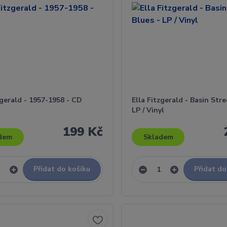
zgerald - 1957-1958 - CD
Ella Fitzgerald - Basin Stre
LP / Vinyl
199 Kč
dem
Skladem
Přidat do košíku
Přidat do