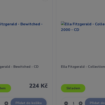
zgerald - Bewitched - CD
Ella Fitzgerald - Collectio
224 Kč
dem
Skladem
Přidat do košíku
Přidat do