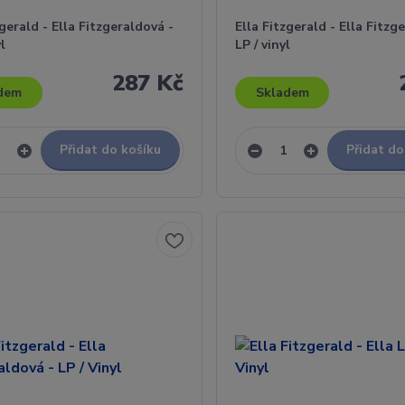
zgerald - Ella Fitzgeraldová -
Ella Fitzgerald - Ella Fitzg
yl
LP / vinyl
287 Kč
dem
Skladem
Přidat do košíku
Přidat do