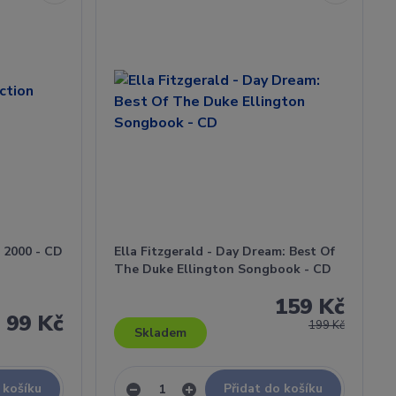
n 2000 - CD
Ella Fitzgerald - Day Dream: Best Of
The Duke Ellington Songbook - CD
159 Kč
99 Kč
199 Kč
Skladem
 košíku
Přidat do košíku