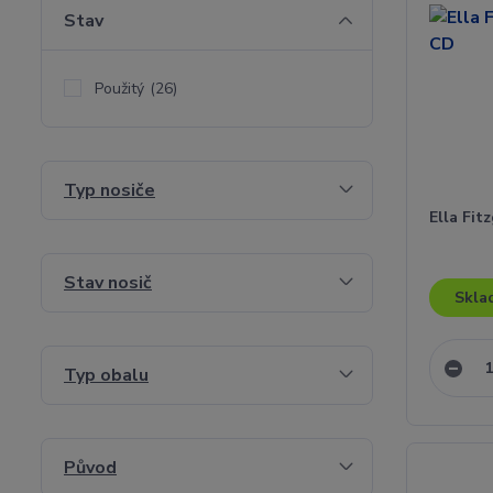
Stav
Použitý
(26)
Typ nosiče
Ella Fit
Stav nosič
Skla
Typ obalu
Původ