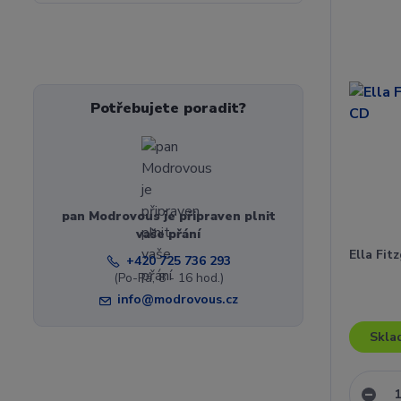
Potřebujete poradit?
pan Modrovous je připraven plnit
vaše přání
Ella Fit
+420 725 736 293
(Po-Pá, 8 - 16 hod.)
info@modrovous.cz
Skla