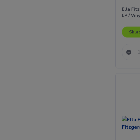
Ella Fit
LP / Vin
Skla