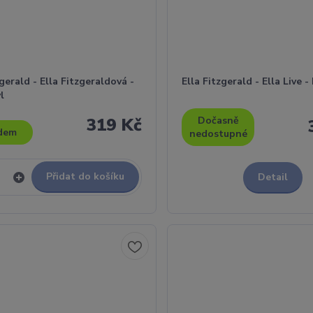
zgerald - Ella Fitzgeraldová -
Ella Fitzgerald - Ella Live - 
yl
319 Kč
Dočasně
dem
nedostupné
Přidat do košíku
Detail