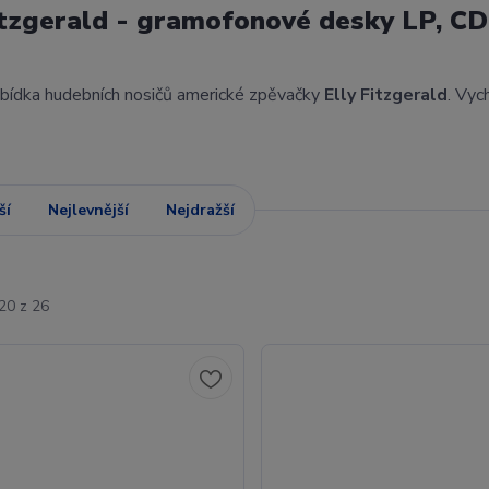
itzgerald - gramofonové desky LP, CD
abídka hudebních nosičů americké zpěvačky
Elly Fitzgerald
. Vyc
ší
Nejlevnější
Nejdražší
20 z 26