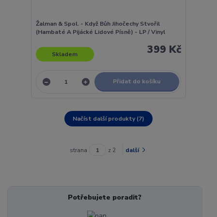
Žalman & Spol. - Když Bůh Jihočechy Stvořil
(Hambaté A Pijácké Lidové Písně) - LP / Vinyl
399 Kč
Skladem
Přidat do košíku
Načíst další produkty (7)
strana
z 2
další
Potřebujete poradit?