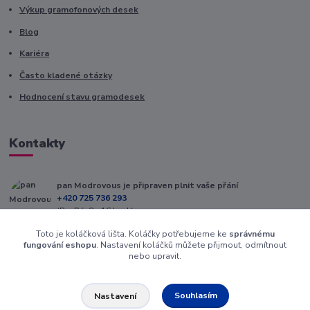
Výkup gramofonových desek
Blog
Kariéra
Často kladené otázky
Hodnocení stavu gramodesek
Kontakty
pan Modrovous je připraven plnit vaše přání
+420 725 736 293
(Po-Pá, 8 - 16 hod.)
Toto je koláčková lišta. Koláčky potřebujeme ke
správnému
info@modrovous.cz
fungování eshopu
. Nastavení koláčků můžete přijmout, odmítnout
nebo upravit.
Souhlasím
Nastavení