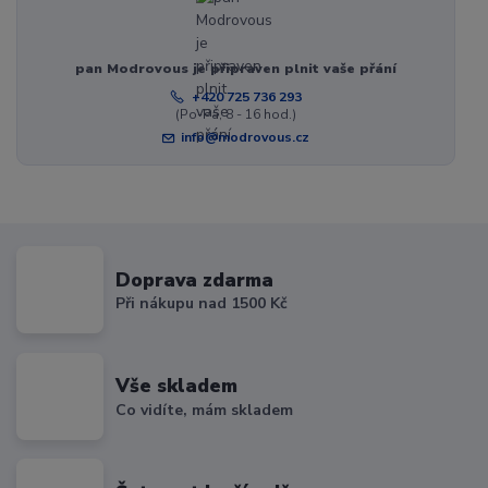
pan Modrovous je připraven plnit vaše přání
+420 725 736 293
(Po-Pá, 8 - 16 hod.)
info@modrovous.cz
Doprava zdarma
Při nákupu nad 1500 Kč
Vše skladem
Co vidíte, mám skladem