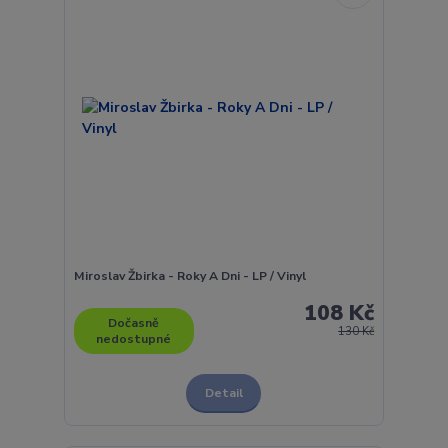
Miroslav Žbirka - Roky A Dni - LP / Vinyl
108 Kč
Dočasně
130 Kč
nedostupné
Detail