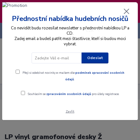
❣️ Od 4.8. do 13.8. čerpám dovolenou. Datum
expedice objednávek se posouvá na pátek
14.8.2026 🐋
Přednostní nabídka hudebních nosičů
Co nevidět budu rozesílat newsletter s přednostní nabídkou LP a
+420 725 736 293
CZK
(Po-Pá, 8 - 16 hod.)
CD.
Zadej email a budeš patřit mezi šťastlivce, kteří si budou moci
vybrat.
0
0 Kč
Odeslat
Menu
Přeji si odebírat novinky e-mailem dle
podmínek zpracování osobních
údajů
.
Interpret
Ž
Souhlasím se
zpracováním osobních údajů
pro účely registrace.
Zavřít
LP vinyl gramofonové desky Ž