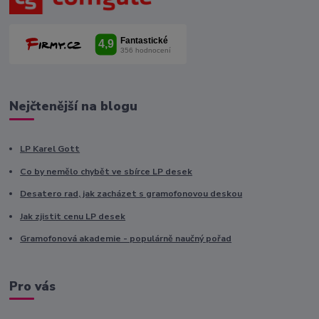
Nejčtenější na blogu
LP Karel Gott
Co by nemělo chybět ve sbírce LP desek
Desatero rad, jak zacházet s gramofonovou deskou
Jak zjistit cenu LP desek
Gramofonová akademie - populárně naučný pořad
Pro vás